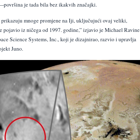
i—površina je tada bila bez ikakvih značajki.
prikazuju mnoge promjene na Iji, uključujući ovaj veliki,
se pojavio iz ničega od 1997. godine,” izjavio je Michael Ravine
ce Science Systems, Inc., koji je dizajnirao, razvio i upravlja
jekt Juno.