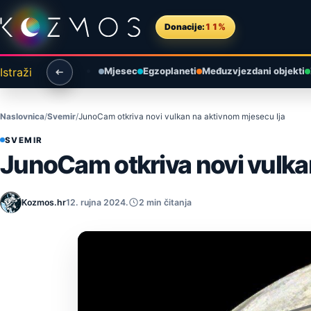
Preskoči na sadržaj
Donacije:
11%
Istraži
Mjesec
Egzoplaneti
Međuzvjezdani objekti
Naslovnica
Svemir
JunoCam otkriva novi vulkan na aktivnom mjesecu Ija
SVEMIR
JunoCam otkriva novi vulka
Kozmos.hr
12. rujna 2024.
2 min čitanja