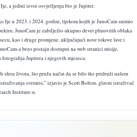
e, a jedini izvor osvjetljenja bio je Jupiter.
oko Ije u 2023. i 2024. godini, tijekom kojih je JunoCam snimio
spektru. JunoCam je zabilježio ukupno devet plinovitih oblaka
ecu, kao i druge promjene, uključujući nove tokove lave i
unoCam-a brzo postaju dostupni na web stranici misije,
 fotografija Jupitera i njegovih mjeseca.
h sfera života, što pruža način da se bilo tko pridruži našem
traživanja svemira,” izjavio je Scott Bolton, glavni istraživač
arch Institute-u.