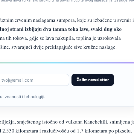
otkriva novu vulkansku strukturu na površini Jupiterovog mjeseca Ija. Zasluge: N
ifuznim crvenim naslagama sumpora, koje su izbačene u svemir i
noj strani izbijaju dva tamna toka lave, svaki dug oko
a tih tokova, gdje se lava nakupila, toplina je uzrokovala
šine, stvarajući dvije preklapajuće sive kružne naslage.
Želim newsletter
, znanosti i tehnologiji.
ilježja, smještenog istočno od vulkana Kanehekili, snimljena j
d 2.530 kilometara i razlučivošću od 1,7 kilometara po pikselu.