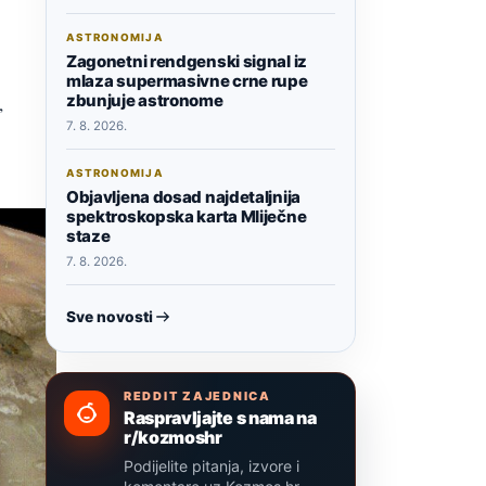
ASTRONOMIJA
Zagonetni rendgenski signal iz
mlaza supermasivne crne rupe
zbunjuje astronome
,
7. 8. 2026.
ASTRONOMIJA
Objavljena dosad najdetaljnija
spektroskopska karta Mliječne
staze
7. 8. 2026.
Sve novosti
REDDIT ZAJEDNICA
Raspravljajte s nama na
r/kozmoshr
Podijelite pitanja, izvore i