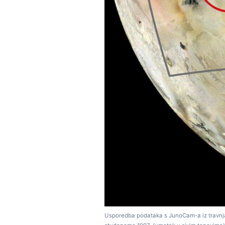
Usporedba podataka s JunoCam-a iz travnja 