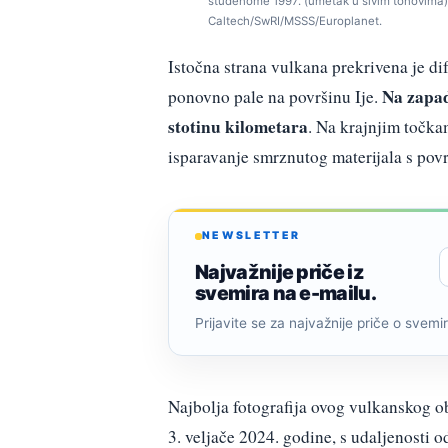
studenome 1997. (umetak u sivim tonovima) 
Caltech/SwRI/MSSS/Europlanet.
Istočna strana vulkana prekrivena je d
Na zapad
ponovno pale na površinu Ije.
stotinu kilometara
. Na krajnjim točkam
isparavanje smrznutog materijala s povr
NEWSLETTER
Najvažnije priče iz
svemira na e-mailu.
Prijavite se za najvažnije priče o svemiru
Najbolja fotografija ovog vulkanskog ob
3. veljače 2024. godine, s udaljenosti o