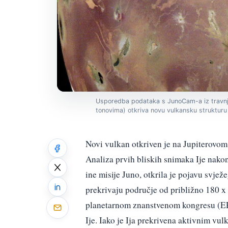
Usporedba podataka s JunoCam-a iz travnja 
tonovima) otkriva novu vulkansku strukturu
Novi vulkan otkriven je na Jupiterovom
Analiza prvih bliskih snimaka Ije nak
ine misije Juno, otkrila je pojavu svje
prekrivaju područje od približno 180 x
planetarnom znanstvenom kongresu (EP
Ije. Iako je Ija prekrivena aktivnim v