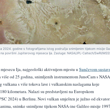
2024. godine s fotografijama istog područja snimljenim tijekom misije Ga
 na površini Jupiterovog mjeseca Ija. Zasluge: NASA/JPL-Caltech/SwRI/MSS
 mjesecu Ija, najgeološki aktivnijem mjestu u
Sunčevom sustav
on više od 25 godina, snimljenih instrumentom JunoCam s NASA
žeg vulkana s više tokova lave i vulkanskim naslagama koje
 180 kilometara. Nalazi su predstavljeni na Europskom
SC 2024) u Berlinu. Novi vulkan smješten je južno od ekvator
ulkanima, snimke snimljene tijekom NASA-ine Galileo misije 1997