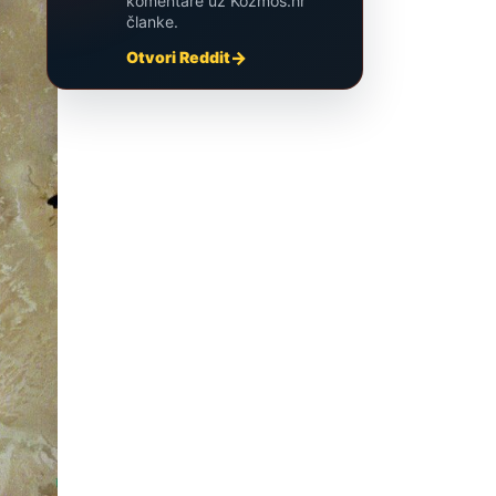
komentare uz Kozmos.hr
članke.
Otvori Reddit