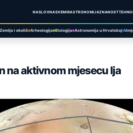
NASLOVNA
SVEMIR
ASTRONOMIJA
ZNANOST
TEHNO
Zemlja i okoliš
Arheologija
Biologija
Astronomija u Hrvatskoj
Umje
n na aktivnom mjesecu Ija