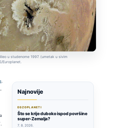
lileo u studenome 1997. (umetak u sivim
S/Europlanet.
u
.
-
Najnovije
EGZOPLANETI
Što se krije duboko ispod površine
a
super-Zemalja?
.
7. 8. 2026.