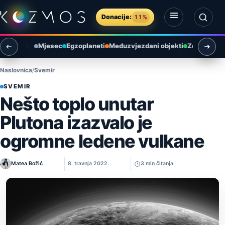
Preskoči na sadržaj
Donacije:
11%
Otvori izbornik
Otvori pretragu
Mjesec
Egzoplaneti
Međuzvjezdani objekti
Zemlja i ok
Naslovnica
Svemir
SVEMIR
Nešto toplo unutar
Plutona izazvalo je
ogromne ledene vulkane
Matea Božić
8. travnja 2022.
3 min čitanja