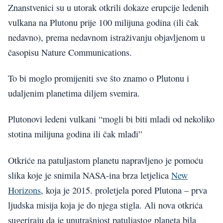
Znanstvenici su u utorak otkrili dokaze erupcije ledenih
vulkana na Plutonu prije 100 milijuna godina (ili čak
nedavno), prema nedavnom istraživanju objavljenom u
časopisu Nature Communications.
To bi moglo promijeniti sve što znamo o Plutonu i
udaljenim planetima diljem svemira.
Plutonovi ledeni vulkani “mogli bi biti mladi od nekoliko
stotina milijuna godina ili čak mlađi”
Otkriće na patuljastom planetu napravljeno je pomoću
slika koje je snimila NASA-ina brza letjelica
New
Horizons
, koja je 2015. proletjela pored Plutona – prva
ljudska misija koja je do njega stigla. Ali nova otkrića
sugeriraju da je unutrašnjost patuljastog planeta bila