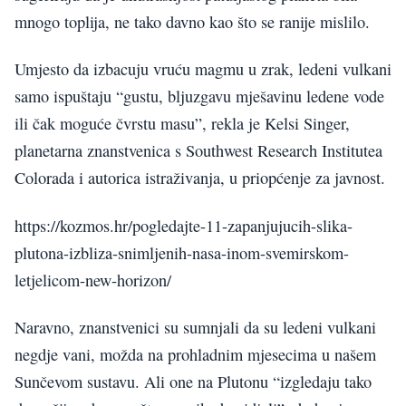
mnogo toplija, ne tako davno kao što se ranije mislilo.
Umjesto da izbacuju vruću magmu u zrak, ledeni vulkani
samo ispuštaju “gustu, bljuzgavu mješavinu ledene vode
ili čak moguće čvrstu masu”, rekla je Kelsi Singer,
planetarna znanstvenica s Southwest Research Institutea
Colorada i autorica istraživanja, u priopćenje za javnost.
https://kozmos.hr/pogledajte-11-zapanjujucih-slika-
plutona-izbliza-snimljenih-nasa-inom-svemirskom-
letjelicom-new-horizon/
Naravno, znanstvenici su sumnjali da su ledeni vulkani
negdje vani, možda na prohladnim mjesecima u našem
Sunčevom sustavu. Ali one na Plutonu “izgledaju tako