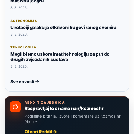
masivnu jezgru
8. 8. 2026.
ASTRONOMIJA
U rotaciji galaksija otkriveni tragovi ranog svemira
8. 8. 2026.
TEHNOLOGIJA
Mogli bismo uskoro imati tehnologiju za put do
drugih zvjezdanih sustava
8. 8. 2026.
Sve novosti
REDDIT ZAJEDNICA
Raspravljajte s nama na r/kozmoshr
Podijelite pitanja, izvore i komentare uz Kozmos.hr
članke.
Otvori Reddit