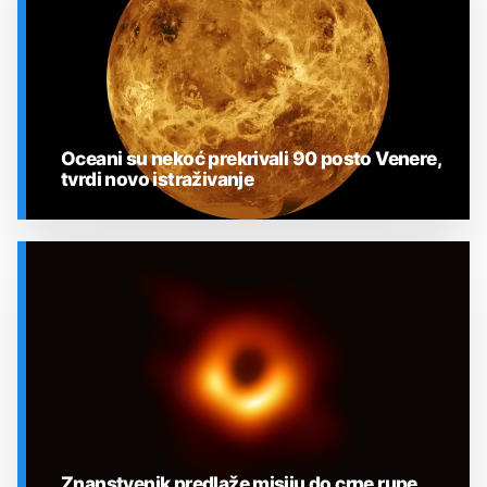
Oceani su nekoć prekrivali 90 posto Venere,
tvrdi novo istraživanje
SVEMIR
Znanstvenik predlaže misiju do crne rupe