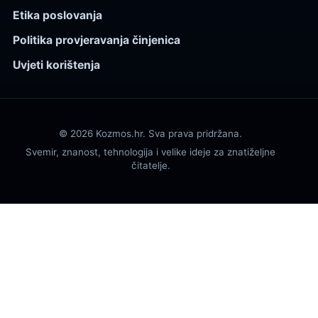
Etika poslovanja
Politika provjeravanja činjenica
Uvjeti korištenja
© 2026 Kozmos.hr. Sva prava pridržana.
Svemir, znanost, tehnologija i velike ideje za znatiželjne
čitatelje.