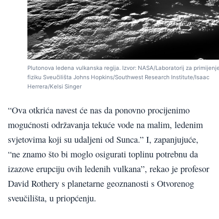
Plutonova ledena vulkanska regija. Izvor: NASA/Laboratorij za primijenj
fiziku Sveučilišta Johns Hopkins/Southwest Research Institute/Isaac
Herrera/Kelsi Singer
“Ova otkrića navest će nas da ponovno procijenimo
mogućnosti održavanja tekuće vode na malim, ledenim
svjetovima koji su udaljeni od Sunca.” I, zapanjujuće,
“ne znamo što bi moglo osigurati toplinu potrebnu da
izazove erupciju ovih ledenih vulkana”, rekao je profesor
David Rothery s planetarne geoznanosti s Otvorenog
sveučilišta, u priopćenju.