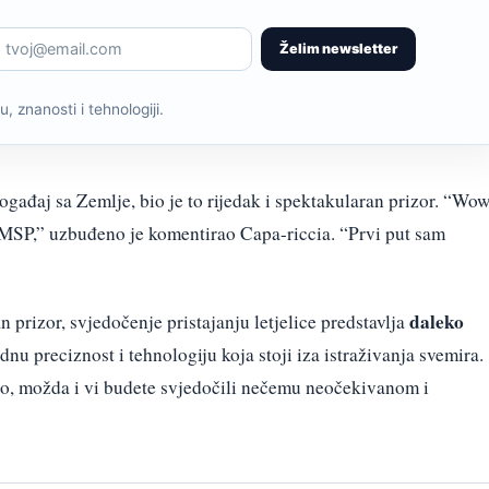
Želim newsletter
, znanosti i tehnologiji.
događaj sa Zemlje, bio je to rijedak i spektakularan prizor. “Wo
za MSP,” uzbuđeno je komentirao Capa-riccia. “Prvi put sam
daleko
prizor, svjedočenje pristajanju letjelice predstavlja
dnu preciznost i tehnologiju koja stoji iza istraživanja svemira.
bo, možda i vi budete svjedočili nečemu neočekivanom i