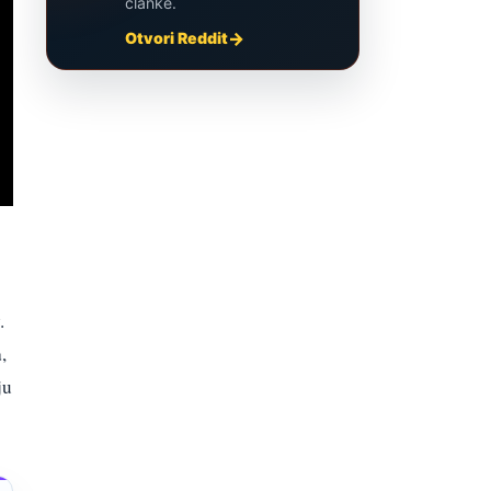
članke.
Otvori Reddit
.
a
,
ju