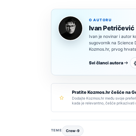
O AUTORU
Ivan Petričević
Ivan je novinar i autor k
sugovornik na Science Di
Kozmos.hr, prvog hrvats
Svi članci autora
Pratite Kozmos.hr češće na G
Dodajte Kozmos.hr među svoje preferi
kada je relevantno, češće prikazivati
TEME
Crew-9