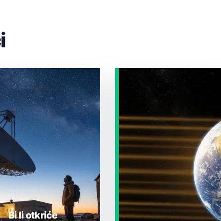
i
Bi li otkriće