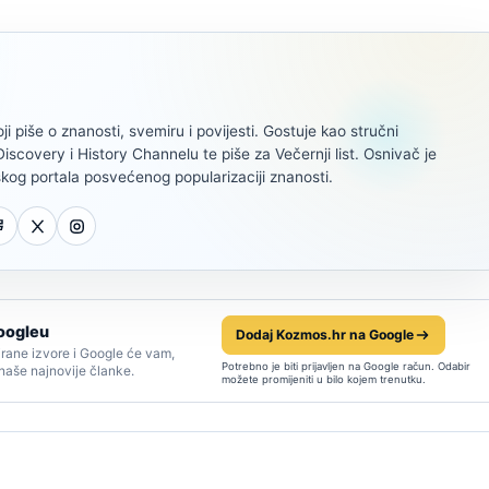
oji piše o znanosti, svemiru i povijesti. Gostuje kao stručni
scovery i History Channelu te piše za Večernji list. Osnivač je
kog portala posvećenog popularizaciji znanosti.
oogleu
Dodaj Kozmos.hr na Google
rane izvore i Google će vam,
Potrebno je biti prijavljen na Google račun. Odabir
 naše najnovije članke.
možete promijeniti u bilo kojem trenutku.