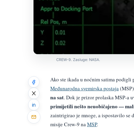
CREW-9. Zasluge: NASA.
Ako ste ikada u noćnim satima podigli 
Međunarodna svemirska postaja
(MSP) 
na sat
. Dok je prizor prolaska MSP-a u
primijetili nešto neuobičajeno — mali
zaintrigirao je mnoge, a ispostavilo se
misije Crew-9 na
MSP
.