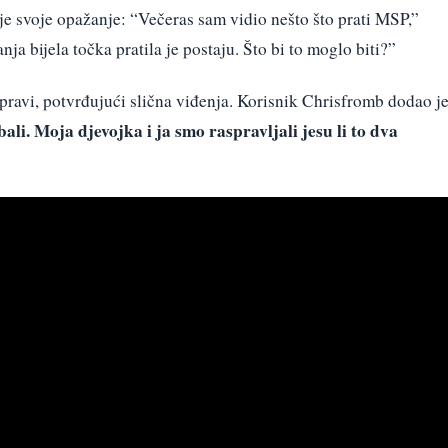
je svoje opažanje: “Večeras sam vidio nešto što prati MSP,”
anja bijela točka pratila je postaju. Što bi to moglo biti?”
aspravi, potvrđujući slična viđenja. Korisnik Chrisfromb dodao je
bali. Moja djevojka i ja smo raspravljali jesu li to dva