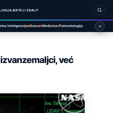
Otvori pr
LOGIJA
JESTE LI ZNALI?
tna inteligencija
Sunce
Medicina
Paleontologija
izvanzemaljci, već