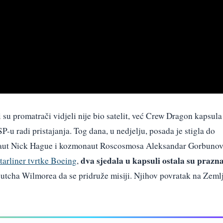
i su promatrači vidjeli nije bio satelit, već Crew Dragon kapsula
P-u radi pristajanja. Tog dana, u nedjelju, posada je stigla do
ronaut Nick Hague i kozmonaut Roscosmosa Aleksandar Gorbunov
dva sjedala u kapsuli ostala su prazn
tarliner tvrtke Boeing
,
Butcha Wilmorea da se pridruže misiji. Njihov povratak na Zeml