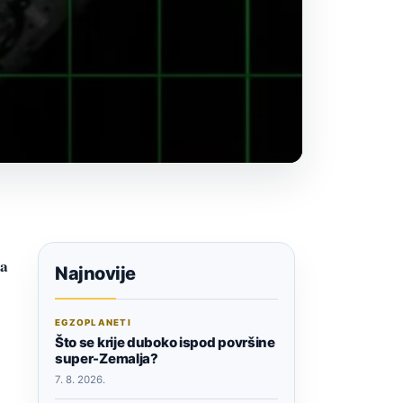
ra
Najnovije
EGZOPLANETI
Što se krije duboko ispod površine
super-Zemalja?
7. 8. 2026.