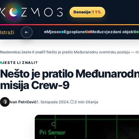
Preskoči na sadržaj
Donacije:
11%
Istraži
Mjesec
Egzoplaneti
Međuzvjezdani objekti
Naslovnica
Jeste li znali?
Nešto je pratilo Međunarodnu svemirsku postaju — ni
JESTE LI ZNALI?
Nešto je pratilo Međunarodn
misija Crew-9
Ivan Petričević
1. listopada 2024.
2 min čitanja