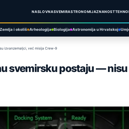
NASLOVNA
SVEMIR
ASTRONOMIJA
ZNANOST
TEHNO
Zemlja i okoliš
Arheologija
Biologija
Astronomija u Hrvatskoj
Umje
su izvanzemaljci, već misija Crew-9
u svemirsku postaju — nisu 