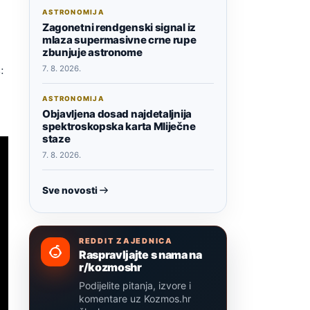
ASTRONOMIJA
Zagonetni rendgenski signal iz
mlaza supermasivne crne rupe
zbunjuje astronome
:
7. 8. 2026.
ASTRONOMIJA
Objavljena dosad najdetaljnija
spektroskopska karta Mliječne
staze
7. 8. 2026.
Sve novosti
REDDIT ZAJEDNICA
Raspravljajte s nama na
r/kozmoshr
Podijelite pitanja, izvore i
komentare uz Kozmos.hr