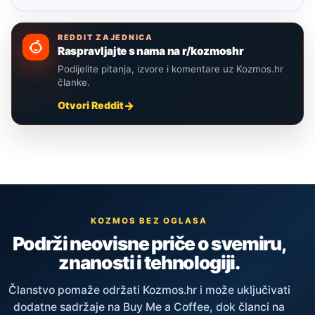
REDDIT ZAJEDNICA
Raspravljajte s nama na r/kozmoshr
Podijelite pitanja, izvore i komentare uz Kozmos.hr
članke.
Otvori Reddit
KOZMOS BEZ OGLASA
Podrži neovisne priče o svemiru,
znanosti i tehnologiji.
Članstvo pomaže održati Kozmos.hr i može uključivati
dodatne sadržaje na Buy Me a Coffee, dok članci na