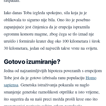
raspadati.
Iako danas Toba izgleda spokojno, sila koja ju je
oblikovala to sigurno nije bila. Ono što je posebno
zapanjujuće jest činjenica da je erupcija ispraznila
ogromnu komoru magme, zbog čega se tlo iznad nje
urušilo i formiralo krater dug oko 100 kilometara i širok
30 kilometara, jedan od najvećih takve vrste na svijetu.
Gotovo izumiranje?
Jedna od najzanimljivijih hipoteza povezanih s erupcijom
Tobe jest da je gotovo izbrisala ranu populaciju
Homo
sapiensa
. Genetska istraživanja pokazala su naglo
smanjenje genetske raznolikosti otprilike u isto vrijeme,
što sugerira da su naši preci možda prošli kroz ono što
znanstvenici nazivaju uskim grlom populacije.