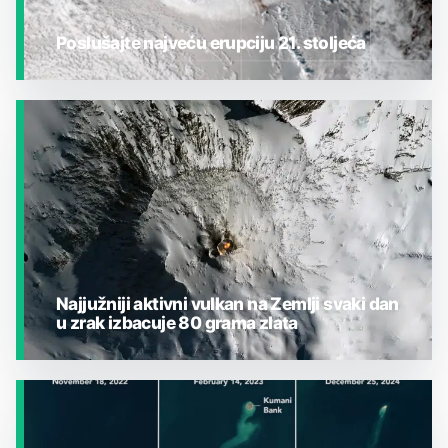
Poslušajte najveću erupciju 21. stoljeća
JESTE LI ZNALI?
Najjužniji aktivni vulkan na Zemlji svaki dan
u zrak izbacuje 80 grama zlata
JESTE LI ZNALI?