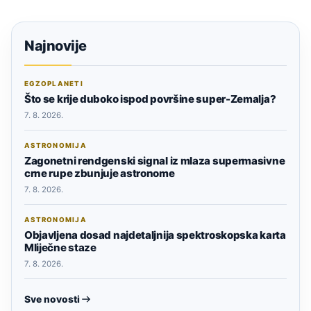
Najnovije
EGZOPLANETI
Što se krije duboko ispod površine super-Zemalja?
7. 8. 2026.
ASTRONOMIJA
Zagonetni rendgenski signal iz mlaza supermasivne
crne rupe zbunjuje astronome
7. 8. 2026.
ASTRONOMIJA
Objavljena dosad najdetaljnija spektroskopska karta
Mliječne staze
7. 8. 2026.
Sve novosti