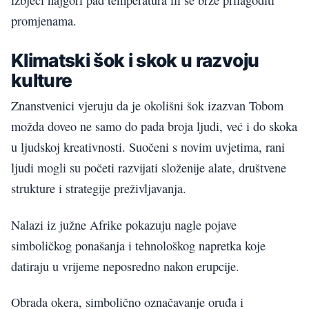
izbjeći najgori pad temperatura ili se brže prilagoditi
promjenama.
Klimatski šok i skok u razvoju
kulture
Znanstvenici vjeruju da je okolišni šok izazvan Tobom
možda doveo ne samo do pada broja ljudi, već i do skoka
u ljudskoj kreativnosti. Suočeni s novim uvjetima, rani
ljudi mogli su početi razvijati složenije alate, društvene
strukture i strategije preživljavanja.
Nalazi iz južne Afrike pokazuju nagle pojave
simboličkog ponašanja i tehnološkog napretka koje
datiraju u vrijeme neposredno nakon erupcije.
Obrada okera, simbolično označavanje oruđa i