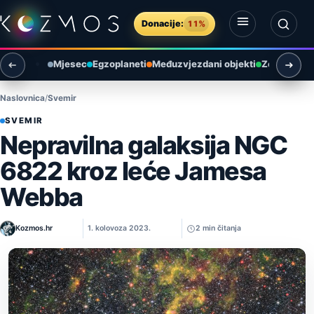
Preskoči na sadržaj
Donacije:
11%
Otvori izbornik
Otvori pretragu
Mjesec
Egzoplaneti
Međuzvjezdani objekti
Zemlja i ok
Naslovnica
Svemir
SVEMIR
Nepravilna galaksija NGC
6822 kroz leće Jamesa
Webba
Kozmos.hr
1. kolovoza 2023.
2 min čitanja