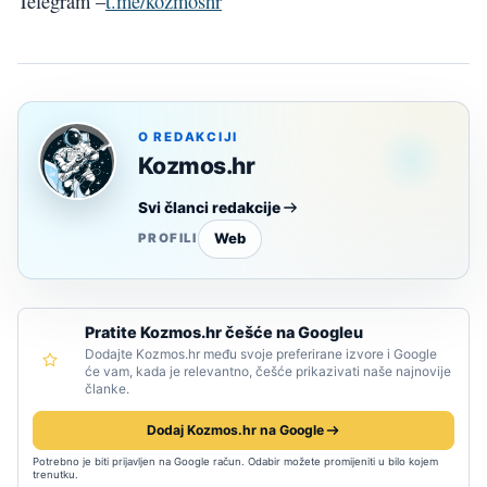
Telegram –
t.me/kozmoshr
O REDAKCIJI
Kozmos.hr
Svi članci redakcije
Web
PROFILI
Pratite Kozmos.hr češće na Googleu
Dodajte Kozmos.hr među svoje preferirane izvore i Google
će vam, kada je relevantno, češće prikazivati naše najnovije
članke.
Dodaj Kozmos.hr na Google
Potrebno je biti prijavljen na Google račun. Odabir možete promijeniti u bilo kojem
trenutku.