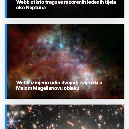
Webb otkrio tragove razorenih ledenih tijela
oko Neptuna
SVEMIR
Webb izmjerio udio dvojnih zvijezda u
Malom Magellanovu oblaku
SVEMIR