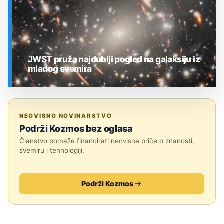
JWST pruža najdublji pogled na galaksiju iz
mladog svemira
SVEMIR
NEOVISNO NOVINARSTVO
Podrži Kozmos bez oglasa
Članstvo pomaže financirati neovisne priče o znanosti,
svemiru i tehnologiji.
Podrži Kozmos