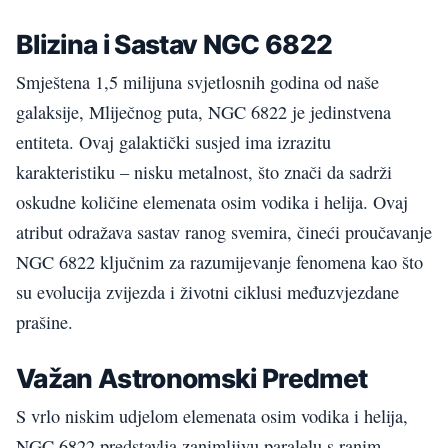
Blizina i Sastav NGC 6822
Smještena 1,5 milijuna svjetlosnih godina od naše
galaksije, Mliječnog puta, NGC 6822 je jedinstvena
entiteta. Ovaj galaktički susjed ima izrazitu
karakteristiku – nisku metalnost, što znači da sadrži
oskudne količine elemenata osim vodika i helija. Ovaj
atribut odražava sastav ranog svemira, čineći proučavanje
NGC 6822 ključnim za razumijevanje fenomena kao što
su evolucija zvijezda i životni ciklusi međuzvjezdane
prašine.
Važan Astronomski Predmet
S vrlo niskim udjelom elemenata osim vodika i helija,
NGC 6822 predstavlja zanimljivu paralelu s ranim