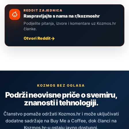
REDDIT ZAJEDNICA
Raspravljajte s nama na r/kozmoshr
Podijelite pitanja, izvore i komentare uz Kozmos.hr
članke.
Otvori Reddit
KOZMOS BEZ OGLASA
Podrži neovisne priče o svemiru,
znanosti i tehnologiji.
Članstvo pomaže održati Kozmos.hr i može uključivati
dodatne sadržaje na Buy Me a Coffee, dok članci na
Kozmos.hr-u ostaju javno dostupni.