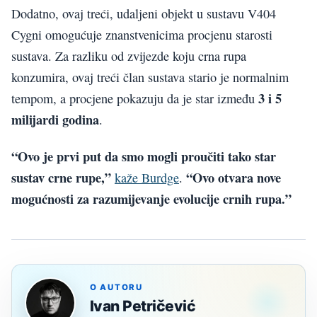
Dodatno, ovaj treći, udaljeni objekt u sustavu V404
Cygni omogućuje znanstvenicima procjenu starosti
sustava. Za razliku od zvijezde koju crna rupa
konzumira, ovaj treći član sustava stario je normalnim
3 i 5
tempom, a procjene pokazuju da je star između
milijardi godina
.
“Ovo je prvi put da smo mogli proučiti tako star
sustav crne rupe,”
“Ovo otvara nove
kaže Burdge
.
mogućnosti za razumijevanje evolucije crnih rupa.”
O AUTORU
Ivan Petričević