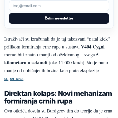
Želim newsletter
Istraživači su izračunali da je taj takozvani “natal kick”
V404 Cygni
prilikom formiranja crne rupe u sustavu
5
morao biti znatno manji od očekivanog – svega
kilometara u sekundi
(oko 11.000 km/h), što je puno
manje od uobičajenih brzina koje prate eksplozije
supernova
.
Direktan kolaps: Novi mehanizam
formiranja crnih rupa
Ova otkrića dovela su Burdgeov tim do teorije da je crna