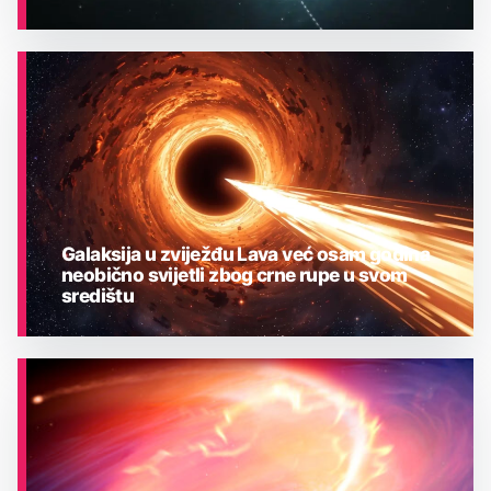
ASTRONOMIJA
Galaksija u zviježđu Lava već osam godina
neobično svijetli zbog crne rupe u svom
središtu
ASTRONOMIJA