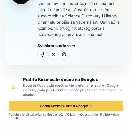
Ivan je novinar i autor koji piše o znanosti,
svemiru i povijesti. Gostuje kao stručni
sugovornik na Science Discovery i History
Channelu te piše za Večernji list. Osnivač je
Kozmos.hr, prvog hrvatskog portala
posvećenog popularizaciji znanosti.
Svi članci autora
Pratite Kozmos.hr češće na Googleu
Dodajte Kozmos.hr među svoje preferirane izvore i Google
će vam, kada je relevantno, češće prikazivati naše najnovije
članke.
Dodaj Kozmos.hr na Google
Potrebno je biti prijavljen na Google račun. Odabir možete promijeniti u bilo kojem
trenutku.