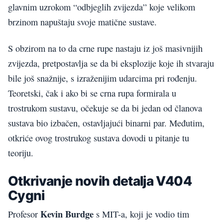
glavnim uzrokom “odbjeglih zvijezda” koje velikom
brzinom napuštaju svoje matične sustave.
S obzirom na to da crne rupe nastaju iz još masivnijih
zvijezda, pretpostavlja se da bi eksplozije koje ih stvaraju
bile još snažnije, s izraženijim udarcima pri rođenju.
Teoretski, čak i ako bi se crna rupa formirala u
trostrukom sustavu, očekuje se da bi jedan od članova
sustava bio izbačen, ostavljajući binarni par. Međutim,
otkriće ovog trostrukog sustava dovodi u pitanje tu
teoriju.
Otkrivanje novih detalja V404
Cygni
Kevin Burdge
Profesor
s MIT-a, koji je vodio tim