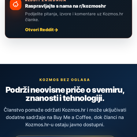
REDDIT ZAJEDNICA
Raspravljajte s nama na r/kozmoshr
Podijelite pitanja, izvore i komentare uz Kozmos.hr
članke.
Otvori Reddit
KOZMOS BEZ OGLASA
Podrži neovisne priče o svemiru,
znanosti i tehnologiji.
Članstvo pomaže održati Kozmos.hr i može uključivati
dodatne sadržaje na Buy Me a Coffee, dok članci na
Kozmos.hr-u ostaju javno dostupni.