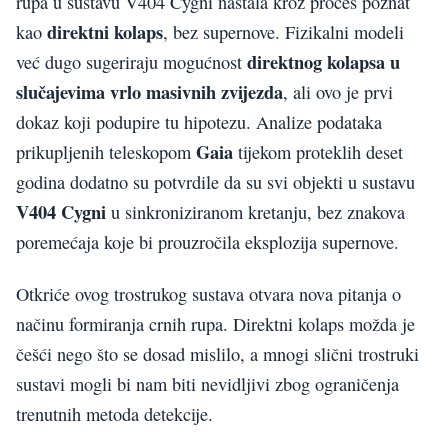
rupa u sustavu V404 Cygni nastala kroz proces poznat
direktni kolaps
kao
, bez supernove. Fizikalni modeli
direktnog kolapsa u
već dugo sugeriraju mogućnost
slučajevima vrlo masivnih zvijezda
, ali ovo je prvi
dokaz koji podupire tu hipotezu. Analize podataka
Gaia
prikupljenih teleskopom
tijekom proteklih deset
godina dodatno su potvrdile da su svi objekti u sustavu
V404 Cygni
u sinkroniziranom kretanju, bez znakova
poremećaja koje bi prouzročila eksplozija supernove.
Otkriće ovog trostrukog sustava otvara nova pitanja o
načinu formiranja crnih rupa. Direktni kolaps možda je
češći nego što se dosad mislilo, a mnogi slični trostruki
sustavi mogli bi nam biti nevidljivi zbog ograničenja
trenutnih metoda detekcije.