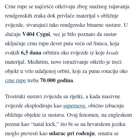
Crne rupe se najčešće otkrivaju zbog snažnog isijavanja
rendgenskih zraka dok privlače materijal s obližnje
zvijezde, stvarajući tako rendgenske binarne sustave. U
V404 Cygni
slučaju
, već je bilo poznato da sustav
uključuje crnu rupu devet puta veću od Sunca, koja
6,5 dana
krade
svakih
orbitira oko zvijezde iz koje
materijal. Međutim, novo istraživanje otkrilo je treći
objekt u vrlo udaljenoj orbiti, koji za punu rotaciju oko
70.000 godina
crne rupe
treba
.
Trostruki sustavi zvijezda su rijetki, a kada masivne
zvijezde eksplodiraju kao
supernove
, obično izbacuju
obližnje objekte iz sustava. Ovaj fenomen, na engleskom
poznat kao “natal kick,” što bi se na hrvatskom jeziku
udarac pri rođenju
moglo prevesti kao
, smatra se