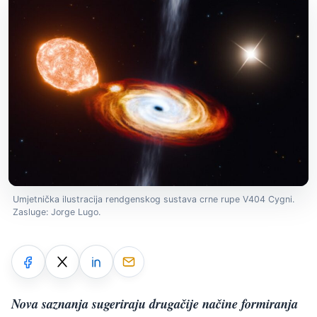
Umjetnička ilustracija rendgenskog sustava crne rupe V404 Cygni.
Zasluge: Jorge Lugo.
Nova saznanja sugeriraju drugačije načine formiranja