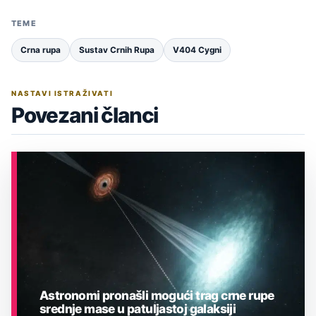
TEME
Crna rupa
Sustav Crnih Rupa
V404 Cygni
NASTAVI ISTRAŽIVATI
Povezani članci
Astronomi pronašli mogući trag crne rupe
srednje mase u patuljastoj galaksiji