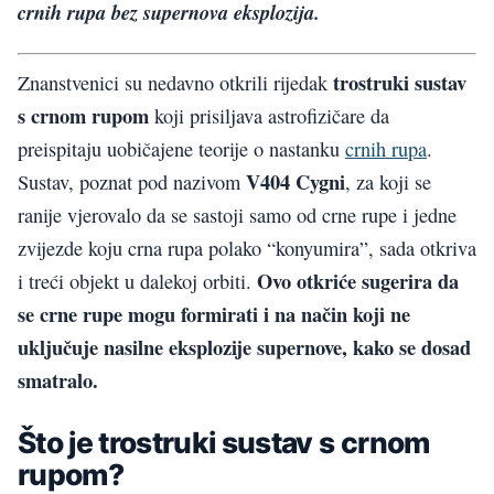
crnih rupa bez supernova eksplozija.
trostruki sustav
Znanstvenici su nedavno otkrili rijedak
s crnom rupom
koji prisiljava astrofizičare da
preispitaju uobičajene teorije o nastanku
crnih rupa
.
V404 Cygni
Sustav, poznat pod nazivom
, za koji se
ranije vjerovalo da se sastoji samo od crne rupe i jedne
zvijezde koju crna rupa polako “konyumira”, sada otkriva
Ovo otkriće sugerira da
i treći objekt u dalekoj orbiti.
se crne rupe mogu formirati i na način koji ne
uključuje nasilne eksplozije supernove, kako se dosad
smatralo.
Što je trostruki sustav s crnom
rupom?