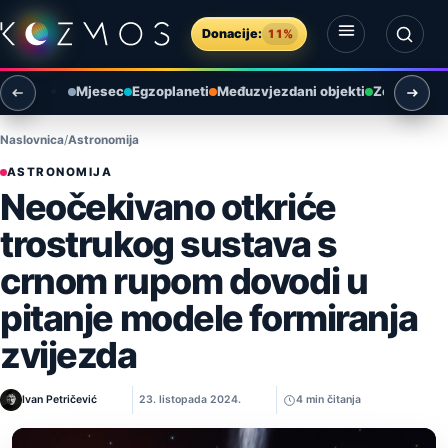
Preskoči na sadržaj
Donacije:
11%
Otvori izbornik
Otvori pretragu
Mjesec
Egzoplaneti
Međuzvjezdani objekti
Zemlja i ok
Naslovnica
Astronomija
ASTRONOMIJA
Neočekivano otkriće
trostrukog sustava s
crnom rupom dovodi u
pitanje modele formiranja
zvijezda
Ivan Petričević
23. listopada 2024.
4 min čitanja