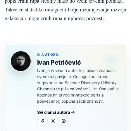
popis crnih rupa srednje mase do većih crvenih pomaka.
Takve će statistike omogućiti bolje razumijevanje razvoja
galaksija i uloge crnih rupa u njihovoj povijesti.
O AUTORU
Ivan Petričević
Ivan je novinar i autor koji piše o znanosti,
svemiru i povijesti. Gostuje kao stručni
sugovornik na Science Discovery i History
Channelu te piše za Večernji list. Osnivač je
Kozmos.hr, prvog hrvatskog portala
posvećenog popularizaciji znanosti.
Svi članci autora