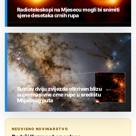
Radioteleskopi na Mjesecu mogli bi snimiti
sjene desetaka crnih rupa
SVEMIR
Sustav dviju zvijezda otkriven blizu
supermasivne crne rupe u središtu
Mliječnog puta
SVEMIR
NEOVISNO NOVINARSTVO