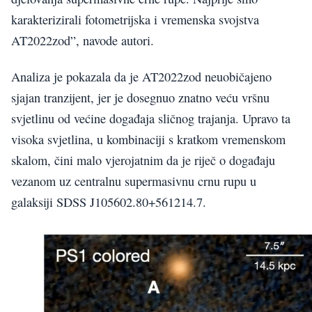
karakterizirali fotometrijska i vremenska svojstva
AT2022zod”, navode autori.
Analiza je pokazala da je AT2022zod neuobičajeno
sjajan tranzijent, jer je dosegnuo znatno veću vršnu
svjetlinu od većine događaja sličnog trajanja. Upravo ta
visoka svjetlina, u kombinaciji s kratkom vremenskom
skalom, čini malo vjerojatnim da je riječ o događaju
vezanom uz centralnu supermasivnu crnu rupu u
galaksiji SDSS J105602.80+561214.7.