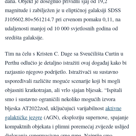
dana. Objekt je dosegnuo prividni sjaj od 19,2
magnitude i zabilježen je u eliptičnoj galaksiji SDSS
J105602.80+561214.7 pri crvenom pomaku 0,11, na
udaljenosti manjoj od 10 000 svjetlosnih godina od
središta galaksije.
Tim na čelu s Kristen C. Dage sa Sveučilišta Curtin u
Perthu odlučio je detaljno istražiti ovaj događaj kako bi
razjasnio njegovo podrijetlo. Istraživači su sustavno
uspoređivali različite moguće scenarije koji bi mogli
objasniti kratkotrajan, ali vrlo sjajan bljesak. “Ispitali
smo i sustavno ograničili nekoliko mogućih izvora
bljeska AT2022zod, uključujući varijabilnost
aktivne
galaktičke jezgre
(AGN), eksploziju supernove, spajanje
kompaktnih objekata i plimni poremećaj zvijezde uslijed
djelovanja supermasivne crne rupe. Najprije smo