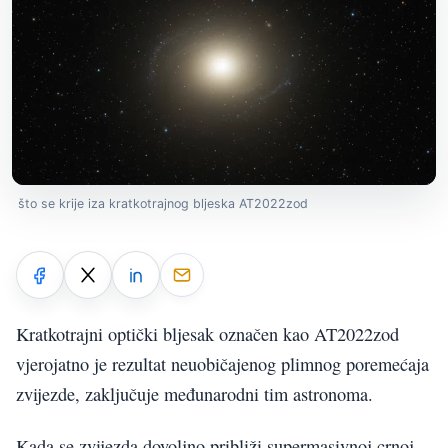
što se krije iza kratkotrajnog bljeska AT2022zod
Kratkotrajni optički bljesak označen kao AT2022zod
vjerojatno je rezultat neuobičajenog plimnog poremećaja
zvijezde, zaključuje međunarodni tim astronoma.
Kada se zvijezda dovoljno približi supermasivnoj crnoj