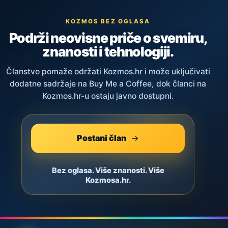
KOZMOS BEZ OGLASA
Podrži neovisne priče o svemiru,
znanosti i tehnologiji.
Članstvo pomaže održati Kozmos.hr i može uključivati
dodatne sadržaje na Buy Me a Coffee, dok članci na
Kozmos.hr-u ostaju javno dostupni.
Postani član
Bez oglasa. Više znanosti. Više
Kozmosa.hr.