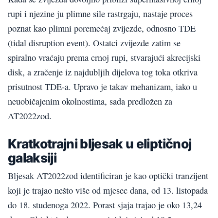
rupi i njezine ju plimne sile rastrgaju, nastaje proces
poznat kao plimni poremećaj zvijezde, odnosno TDE
(tidal disruption event). Ostatci zvijezde zatim se
spiralno vraćaju prema crnoj rupi, stvarajući akrecijski
disk, a zračenje iz najdubljih dijelova tog toka otkriva
prisutnost TDE-a. Upravo je takav mehanizam, iako u
neuobičajenim okolnostima, sada predložen za
AT2022zod.
Kratkotrajni bljesak u eliptičnoj
galaksiji
Bljesak AT2022zod identificiran je kao optički tranzijent
koji je trajao nešto više od mjesec dana, od 13. listopada
do 18. studenoga 2022. Porast sjaja trajao je oko 13,24