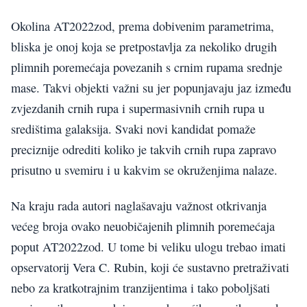
Okolina AT2022zod, prema dobivenim parametrima,
bliska je onoj koja se pretpostavlja za nekoliko drugih
plimnih poremećaja povezanih s crnim rupama srednje
mase. Takvi objekti važni su jer popunjavaju jaz između
zvjezdanih crnih rupa i supermasivnih crnih rupa u
središtima galaksija. Svaki novi kandidat pomaže
preciznije odrediti koliko je takvih crnih rupa zapravo
prisutno u svemiru i u kakvim se okruženjima nalaze.
Na kraju rada autori naglašavaju važnost otkrivanja
većeg broja ovako neuobičajenih plimnih poremećaja
poput AT2022zod. U tome bi veliku ulogu trebao imati
opservatorij Vera C. Rubin, koji će sustavno pretraživati
nebo za kratkotrajnim tranzijentima i tako poboljšati