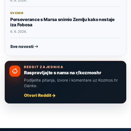
6. 8. 2026.
SVEMIR
Perseverance s Marsa snimio Zemlju kako nestaje
iza Fobosa
6. 8. 2026.
Sve novosti
REDDIT ZAJEDNICA
Raspravljajte s nama na r/kozmoshr
Podijelite pitanja, izvore i komentare uz Kozmos.hr
članke.
Otvori Reddit