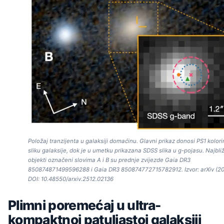
Položaj tranzijenta u galaksiji domaćinu. Glavni prikaz donosi PS1 kolor
sliku galaksije, dok je u umetku prikazana SDSS slika u g-pojasu. Najbliž
objekti označeni slovima A i B su prednje zvijezde Gaia DR3
850874871499596288 i Gaia DR3 850874772715782912. Izvor: arXiv (20
DOI: 10.48550/arxiv.2512.02136
Plimni poremećaj u ultra-
kompaktnoj patuljastoj galaksiji