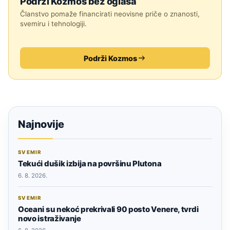
Podrži Kozmos bez oglasa
Članstvo pomaže financirati neovisne priče o znanosti,
svemiru i tehnologiji.
Podrži Kozmos
Najnovije
SVEMIR
Tekući dušik izbija na površinu Plutona
6. 8. 2026.
SVEMIR
Oceani su nekoć prekrivali 90 posto Venere, tvrdi
novo istraživanje