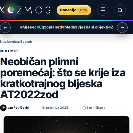
Preskoči na sadržaj
Donacije:
11%
Otvori izbornik
Otvori pretragu
Mjesec
Egzoplaneti
Međuzvjezdani objekti
Zemlja i ok
Naslovnica
Svemir
SVEMIR
Neobičan plimni
poremećaj: što se krije iza
kratkotrajnog bljeska
AT2022zod
Ivan Petričević
9. prosinca 2025.
3 min čitanja