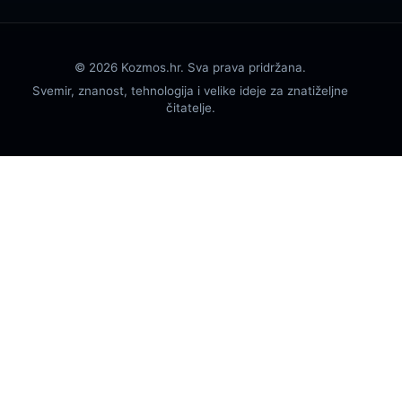
© 2026 Kozmos.hr. Sva prava pridržana.
Svemir, znanost, tehnologija i velike ideje za znatiželjne
čitatelje.