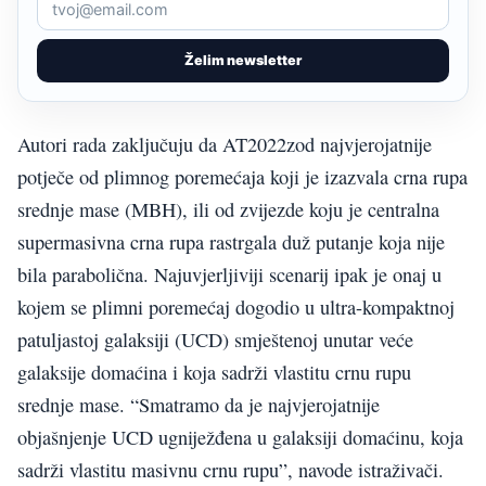
Želim newsletter
Autori rada zaključuju da AT2022zod najvjerojatnije
potječe od plimnog poremećaja koji je izazvala crna rupa
srednje mase (MBH), ili od zvijezde koju je centralna
supermasivna crna rupa rastrgala duž putanje koja nije
bila parabolična. Najuvjerljiviji scenarij ipak je onaj u
kojem se plimni poremećaj dogodio u ultra-kompaktnoj
patuljastoj galaksiji (UCD) smještenoj unutar veće
galaksije domaćina i koja sadrži vlastitu crnu rupu
srednje mase. “Smatramo da je najvjerojatnije
objašnjenje UCD ugniježđena u galaksiji domaćinu, koja
sadrži vlastitu masivnu crnu rupu”, navode istraživači.