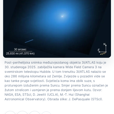
Post-perihelijska snimka međuzvjezdanog objekta 3I/ATLAS koju je
30. studenoga 2025. zabilježila kamera Wide Field Camera 3 na
svemirskom teleskopu Hubble. U tom trenutku 3I/ATLAS nalazio se
oko 286 milijuna kilometara od Zemlje. Zvijezde u pozadini vide se
kao tanke pruge svjetlosti. Svjetleća koma ima oblik suze, s
proturepom izduženim prema Suncu. Smjer prema Suncu označen je
žutom strelicom i usmjeren je prema donjem lijevom kutu. (Izvor:
NASA, ESA, STScI, D. Jewitt (UCLA), M.-T. Hui (Shanghai
Astronomical Observatory). Obrada slike: J. DePasquale (STScI).