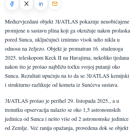
Međuzvjezdani objekt 3I/ATLAS pokazuje neuobičajene
promjene u sastavu plina koji ga okružuje nakon prolaska
pored Sunca, uključujući iznimno visok udio nikla u
odnosu na željezo. Objekt je promatran 16. studenoga
2025. teleskopom Keck II na Havajima, nekoliko tjedana
nakon što je prošao najbližu točku svojoj putanji oko
Sunca. Rezultati upućuju na to da se 3I/ATLAS kemijski
i strukturno razlikuje od kometa iz Sunčeva sustava.
3I/ATLAS prošao je perihel 29. listopada 2025., a u
trenutku opservacija nalazio se oko 1,5 astronomskih
jedinica od Sunca i nešto više od 2 astronomske jedinice
od Zemlje. Već ranija opažanja, provedena dok se objekt