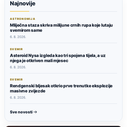
Najnovije
ASTRONOMIJA
Mliječna staza skriva milijune crnih rupa koje lutaju
svemirom same
6. 8. 2026.
SVEMIR
Asteroid Nysa izgleda kao tri spojena tijela, a uz
njega je otkriven mali mjesec
6. 8. 2026.
SVEMIR
Rendgenski bljesak otkrio prve trenutke eksplozije
masivne zvijezde
6. 8. 2026.
Sve novosti