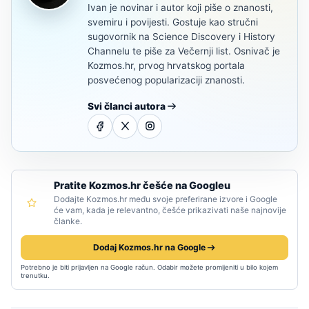
Ivan je novinar i autor koji piše o znanosti,
svemiru i povijesti. Gostuje kao stručni
sugovornik na Science Discovery i History
Channelu te piše za Večernji list. Osnivač je
Kozmos.hr, prvog hrvatskog portala
posvećenog popularizaciji znanosti.
Svi članci autora
Pratite Kozmos.hr češće na Googleu
Dodajte Kozmos.hr među svoje preferirane izvore i Google
će vam, kada je relevantno, češće prikazivati naše najnovije
članke.
Dodaj Kozmos.hr na Google
Potrebno je biti prijavljen na Google račun. Odabir možete promijeniti u bilo kojem
trenutku.