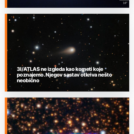
MEĐUZVJEZDANI OBJEKTI
3I/ATLAS ne izgleda kao kometi koje
poznajemo. Njegov sastav otkriva nešto
neobično
MEĐUZVJEZDANI OBJEKTI