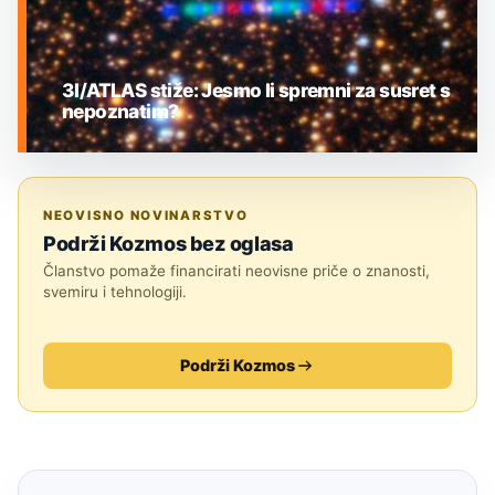
3I/ATLAS stiže: Jesmo li spremni za susret s
nepoznatim?
MEĐUZVJEZDANI OBJEKTI
NEOVISNO NOVINARSTVO
Podrži Kozmos bez oglasa
Članstvo pomaže financirati neovisne priče o znanosti,
svemiru i tehnologiji.
Podrži Kozmos