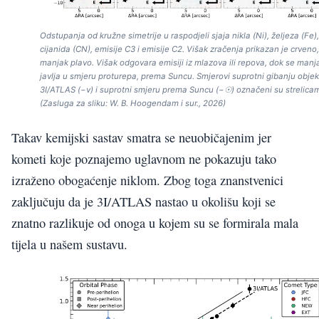
Odstupanja od kružne simetrije u raspodjeli sjaja nikla (Ni), željeza (Fe),
cijanida (CN), emisije C3 i emisije C2. Višak zračenja prikazan je crveno,
manjak plavo. Višak odgovara emisiji iz mlazova ili repova, dok se manj
javlja u smjeru proturepa, prema Suncu. Smjerovi suprotni gibanju objek
3I/ATLAS (−v) i suprotni smjeru prema Suncu (−☉) označeni su strelica
(Zasluga za sliku: W. B. Hoogendam i sur., 2026)
Takav kemijski sastav smatra se neuobičajenim jer
kometi koje poznajemo uglavnom ne pokazuju tako
izraženo obogaćenje niklom. Zbog toga znanstvenici
zaključuju da je 3I/ATLAS nastao u okolišu koji se
znatno razlikuje od onoga u kojem su se formirala mala
tijela u našem sustavu.