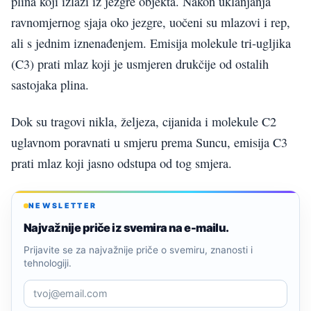
plina koji izlazi iz jezgre objekta. Nakon uklanjanja
ravnomjernog sjaja oko jezgre, uočeni su mlazovi i rep,
ali s jednim iznenađenjem. Emisija molekule tri-ugljika
(C3) prati mlaz koji je usmjeren drukčije od ostalih
sastojaka plina.
Dok su tragovi nikla, željeza, cijanida i molekule C2
uglavnom poravnati u smjeru prema Suncu, emisija C3
prati mlaz koji jasno odstupa od tog smjera.
NEWSLETTER
Najvažnije priče iz svemira na e-mailu.
Prijavite se za najvažnije priče o svemiru, znanosti i
tehnologiji.