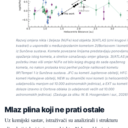
Razvoj omjera nikla i željeza (Ni/Fe) kod objekta 3I/ATLAS (crni krugovi i
kvadrat) u usporedbi s međuzvjezdanim kometom 2I/Borisovom i komet
iz Sunčeva sustava. Komete povezane linijama predstavljaju ponovljen
opažanja istog kometa, a strelice označavaju smjer gibanja. 3I/ATLAS je
početku imao viši omjer Ni/Fe od bilo kojeg drugog do sada opaženog
kometa, no nakon prolaska kroz perihel počinje nalikovati kometu
9P/Tempel 1 iz Sunčeva sustava. JFC su kometi Jupiterove obitelji, HFC
kometi Halleyjeve obitelji, NEW su dinamički novi kometi (s heliocentri
udaljenošću manjom od 10.000 astronomskih jedinica), a EXT su kometi 
dolaze izravno iz Oortova oblaka (s udaljenosti većih od 10.000
astronomskih jedinica). (Zasluga za sliku: W. B. Hoogendam i sur., 2026)
Mlaz plina koji ne prati ostale
Uz kemijski sastav, istraživači su analizirali i strukturu