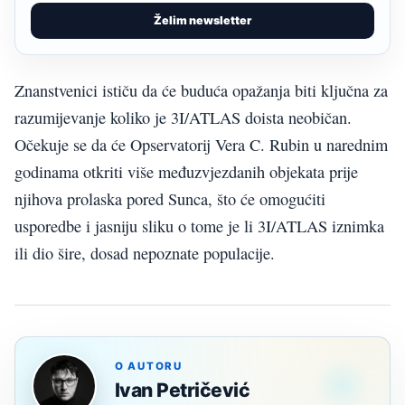
Želim newsletter
Znanstvenici ističu da će buduća opažanja biti ključna za
razumijevanje koliko je 3I/ATLAS doista neobičan.
Očekuje se da će Opservatorij Vera C. Rubin u narednim
godinama otkriti više međuzvjezdanih objekata prije
njihova prolaska pored Sunca, što će omogućiti
usporedbe i jasniju sliku o tome je li 3I/ATLAS iznimka
ili dio šire, dosad nepoznate populacije.
O AUTORU
Ivan Petričević