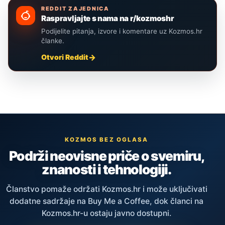
REDDIT ZAJEDNICA
Raspravljajte s nama na r/kozmoshr
Podijelite pitanja, izvore i komentare uz Kozmos.hr
članke.
Otvori Reddit
KOZMOS BEZ OGLASA
Podrži neovisne priče o svemiru,
znanosti i tehnologiji.
Članstvo pomaže održati Kozmos.hr i može uključivati
dodatne sadržaje na Buy Me a Coffee, dok članci na
Kozmos.hr-u ostaju javno dostupni.