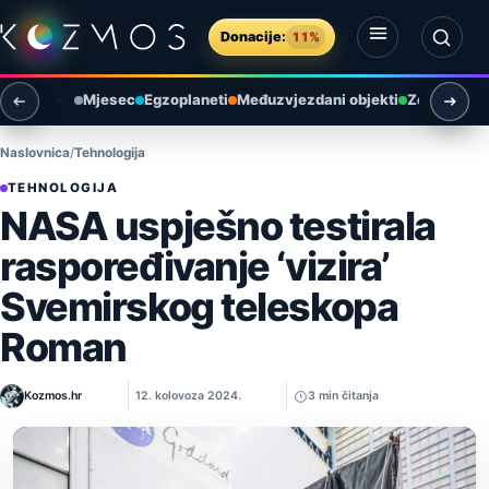
Preskoči na sadržaj
Donacije:
11%
Otvori izbornik
Otvori pretragu
Mjesec
Egzoplaneti
Međuzvjezdani objekti
Zemlja i ok
Naslovnica
Tehnologija
TEHNOLOGIJA
NASA uspješno testirala
raspoređivanje ‘vizira’
Svemirskog teleskopa
Roman
Kozmos.hr
12. kolovoza 2024.
3 min čitanja