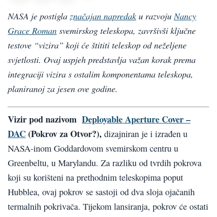
NASA je postigla
značajan napredak
u razvoju
Nancy
Grace Roman
svemirskog teleskopa, završivši ključne
testove “vizira” koji će štititi teleskop od neželjene
svjetlosti. Ovaj uspjeh predstavlja važan korak prema
integraciji vizira s ostalim komponentama teleskopa,
planiranoj za jesen ove godine.
Vizir pod nazivom
Deployable Aperture Cover –
DAC
(Pokrov za Otvor?),
dizajniran je i izrađen u
NASA-inom Goddardovom svemirskom centru u
Greenbeltu, u Marylandu. Za razliku od tvrdih pokrova
koji su korišteni na prethodnim teleskopima poput
Hubblea, ovaj pokrov se sastoji od dva sloja ojačanih
termalnih pokrivača. Tijekom lansiranja, pokrov će ostati