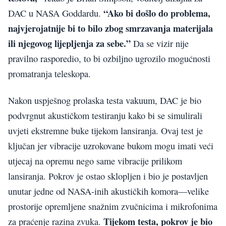
“Ako bi došlo do problema,
DAC u NASA Goddardu.
najvjerojatnije bi to bilo zbog smrzavanja materijala
ili njegovog lijepljenja za sebe.”
Da se vizir nije
pravilno rasporedio, to bi ozbiljno ugrozilo mogućnosti
promatranja teleskopa.
Nakon uspješnog prolaska testa vakuum, DAC je bio
podvrgnut akustičkom testiranju kako bi se simulirali
uvjeti ekstremne buke tijekom lansiranja. Ovaj test je
ključan jer vibracije uzrokovane bukom mogu imati veći
utjecaj na opremu nego same vibracije prilikom
lansiranja. Pokrov je ostao sklopljen i bio je postavljen
unutar jedne od NASA-inih akustičkih komora—velike
prostorije opremljene snažnim zvučnicima i mikrofonima
Tijekom testa, pokrov je bio
za praćenje razina zvuka.