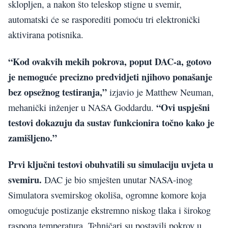
sklopljen, a nakon što teleskop stigne u svemir,
automatski će se rasporediti pomoću tri elektronički
aktivirana potisnika.
“Kod ovakvih mekih pokrova, poput DAC-a, gotovo
je nemoguće precizno predvidjeti njihovo ponašanje
bez opsežnog testiranja,”
izjavio je Matthew Neuman,
“Ovi uspješni
mehanički inženjer u NASA Goddardu.
testovi dokazuju da sustav funkcionira točno kako je
zamišljeno.”
Prvi ključni testovi obuhvatili su simulaciju uvjeta u
svemiru.
DAC je bio smješten unutar NASA-inog
Simulatora svemirskog okoliša, ogromne komore koja
omogućuje postizanje ekstremno niskog tlaka i širokog
raspona temperatura. Tehničari su postavili pokrov u