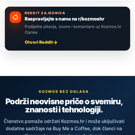
REDDIT ZAJEDNICA
Raspravljajte s nama na r/kozmoshr
Podijelite pitanja, izvore i komentare uz Kozmos.hr
članke.
Otvori Reddit
KOZMOS BEZ OGLASA
Podrži neovisne priče o svemiru,
znanosti i tehnologiji.
Članstvo pomaže održati Kozmos.hr i može uključivati
dodatne sadržaje na Buy Me a Coffee, dok članci na