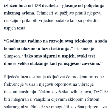
izložen buci od 138 decibela—glasnije od polijetanja
mlaznog aviona.
Tehničari su pažljivo pratili njegovu
reakciju i prikupili vrijedne podatke koji su potvrdili
uspjeh testa.
“Godinama radimo na razvoju ovog teleskopa, a sada
konačno ulazimo u fazu testiranja,”
istaknuo je
“Iako smo sigurni u uspjeh, svaki test
Simpson.
donosi veliko olakšanje kad ga uspješno završimo.”
Sljedeća faza testiranja uključivat će procjenu prirodne
frekvencije vizira i njegovu otpornost na vibracije
tijekom lansiranja. Nakon završetka ovih testova, DAC će
biti integriran s Vanjskim cijevnim sklopom i Štitom
solarnog niza, čime će se omogućiti završna priprema za