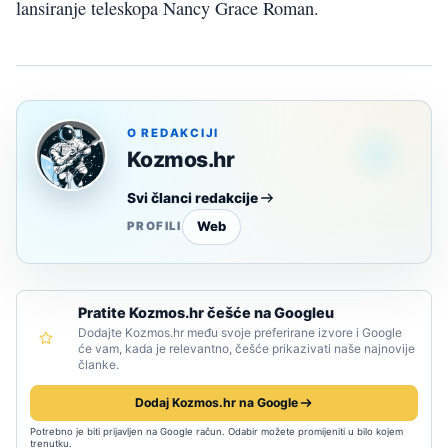
lansiranje teleskopa Nancy Grace Roman.
O REDAKCIJI
Kozmos.hr
Svi članci redakcije
Web
PROFILI
Pratite Kozmos.hr češće na Googleu
Dodajte Kozmos.hr među svoje preferirane izvore i Google
će vam, kada je relevantno, češće prikazivati naše najnovije
članke.
Dodaj Kozmos.hr na Google
Potrebno je biti prijavljen na Google račun. Odabir možete promijeniti u bilo kojem
trenutku.