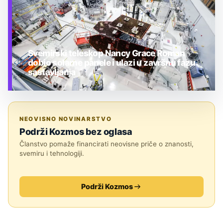
Svemirski teleskop Nancy Grace Roman
dobio solarne panele i ulazi u završnu fazu
sastavljanja
TEHNOLOGIJA
NEOVISNO NOVINARSTVO
Podrži Kozmos bez oglasa
Članstvo pomaže financirati neovisne priče o znanosti,
svemiru i tehnologiji.
Podrži Kozmos