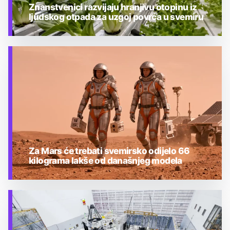
Znanstvenici razvijaju hranjivu otopinu iz
ljudskog otpada za uzgoj povrća u svemiru
TEHNOLOGIJA
Za Mars će trebati svemirsko odijelo 66
kilograma lakše od današnjeg modela
TEHNOLOGIJA