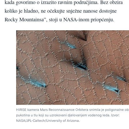
kada govorimo o izrazito ravnim područjima. Bez obzira
koliko je hladno, ne očekujte snježne nanose dostojne
Rocky Mountainsa”, stoji u NASA-inom priopćenju.
HiRISE kamera Mars Reconnaissance Orbitera snimila je poligonalne ob
pukotina u tlu koji su uzrokovani djelovanjem vodenog leda. Izvor:
NASA/JPL-Caltech/University of Arizona.