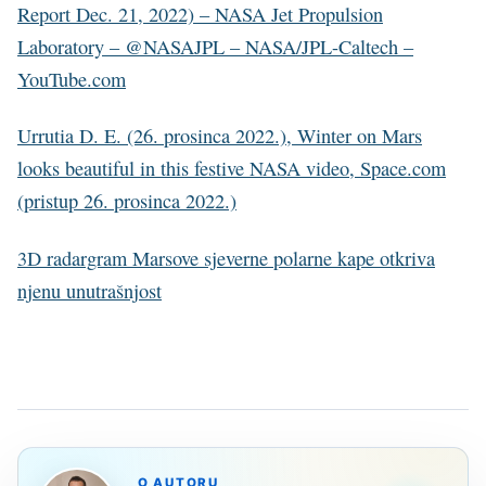
Report Dec. 21, 2022) – NASA Jet Propulsion
Laboratory – @NASAJPL – NASA/JPL-Caltech –
YouTube.com
Urrutia D. E. (26. prosinca 2022.), Winter on Mars
looks beautiful in this festive NASA video, Space.com
(pristup 26. prosinca 2022.)
3D radargram Marsove sjeverne polarne kape otkriva
njenu unutrašnjost
O AUTORU