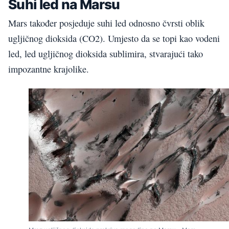
Suhi led na Marsu
Mars također posjeduje suhi led odnosno čvrsti oblik
ugljičnog dioksida (CO2). Umjesto da se topi kao vodeni
led, led ugljičnog dioksida sublimira, stvarajući tako
impozantne krajolike.