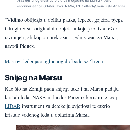
Mraz ugljičnog dioksida prekriva megadine na Marsu – Mars
Reconnaissance Orbiter. Izvor: NASA/JPL-Caltech/Sveučilište Arizona.
“Vidimo obilježja u obliku pauka, lepeze, gejzira, pjega
i drugih vrsta originalnih objekata koje je zaista teško
razumjeti, ali koji su prekrasni i jedinstveni za Mars”,
navodi Piquex.
Marsovi ledenjaci ugljičnog dioksida se ‘kreću’
Snijeg na Marsu
Kao što na Zemlji pada snijeg, tako i na Marsu padaju
kristali leda. NASA-in lander Phoenix koristio je svoj
LIDAR
instrument za detekciju svjetlosti te otkrio
kristale vodenog leda u oblacima Marsa.