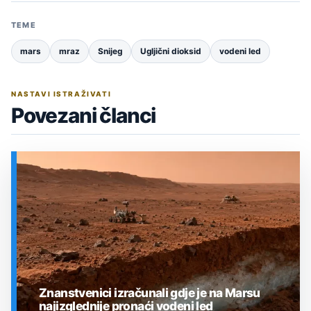
TEME
mars
mraz
Snijeg
Ugljični dioksid
vodeni led
NASTAVI ISTRAŽIVATI
Povezani članci
Znanstvenici izračunali gdje je na Marsu
najizglednije pronaći vodeni led