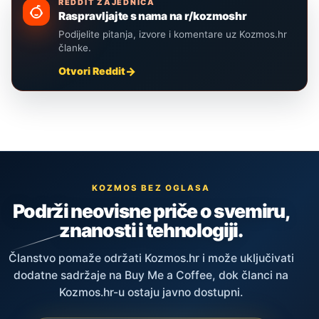
REDDIT ZAJEDNICA
Raspravljajte s nama na r/kozmoshr
Podijelite pitanja, izvore i komentare uz Kozmos.hr
članke.
Otvori Reddit
KOZMOS BEZ OGLASA
Podrži neovisne priče o svemiru,
znanosti i tehnologiji.
Članstvo pomaže održati Kozmos.hr i može uključivati
dodatne sadržaje na Buy Me a Coffee, dok članci na
Kozmos.hr-u ostaju javno dostupni.