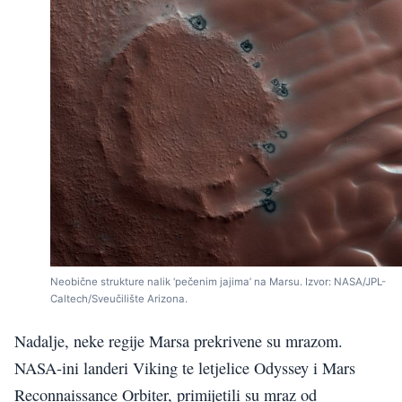
Neobične strukture nalik ‘pečenim jajima’ na Marsu. Izvor: NASA/JPL-
Caltech/Sveučilište Arizona.
Nadalje, neke regije Marsa prekrivene su mrazom.
NASA-ini landeri Viking te letjelice Odyssey i Mars
Reconnaissance Orbiter, primijetili su mraz od