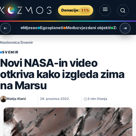
Preskoči na sadržaj
Donacije:
11%
Otvori izbornik
Otvori pretragu
Mjesec
Egzoplaneti
Međuzvjezdani objekti
Zemlja i ok
Naslovnica
Svemir
SVEMIR
Novi NASA-in video
otkriva kako izgleda zima
na Marsu
Matija Klarić
26. prosinca 2022.
3 min čitanja