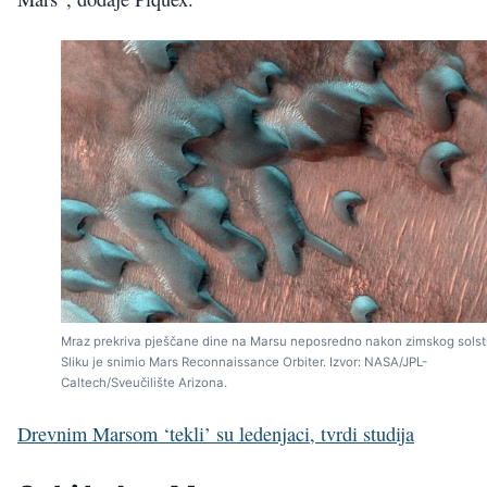
Mraz prekriva pješčane dine na Marsu neposredno nakon zimskog solsti
Sliku je snimio Mars Reconnaissance Orbiter. Izvor: NASA/JPL-
Caltech/Sveučilište Arizona.
Drevnim Marsom ‘tekli’ su ledenjaci, tvrdi studija