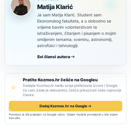
Matija Klarić
Ja sam Matija Klarić. Student sam
Ekonomskog fakulteta, a u slobodno se
vrijeme bavim volonterstvom te
istraživanjem, čitanjem i pisanjem o mojim
omiljenim temama; svemiru, astronomiji,
astrofizici i tehnologiji.
Svi članci autora
Pratite Kozmos.hr češće na Googleu
Dodajte Kozmos.hr među svoje preferirane izvore i Google
će vam, kada je relevantno, češće prikazivati naše najnovije
članke.
Dodaj Kozmos.hr na Google
Potrebno je biti prijavljen na Google račun. Odabir možete promijeniti u bilo kojem
trenutku.