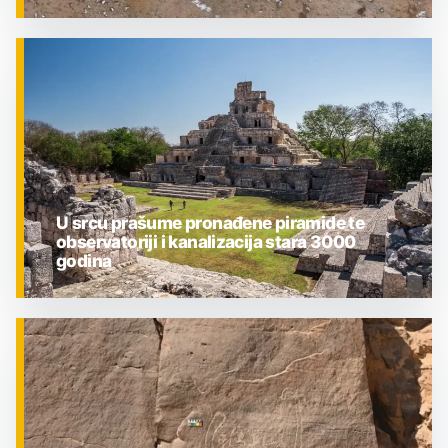
ZNANOST
U srcu prašume pronađene piramide te
observatoriji i kanalizacija stara 3000
godina
ZNANOST