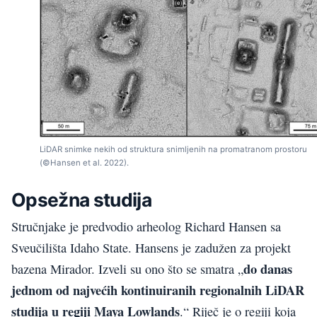
LiDAR snimke nekih od struktura snimljenih na promatranom prostoru
(©Hansen et al. 2022).
Opsežna studija
Stručnjake je predvodio arheolog Richard Hansen sa
Sveučilišta Idaho State. Hansens je zadužen za projekt
do danas
bazena Mirador. Izveli su ono što se smatra „
jednom od najvećih kontinuiranih regionalnih LiDAR
studija
u regiji Maya Lowlands
.“ Riječ je o regiji koja