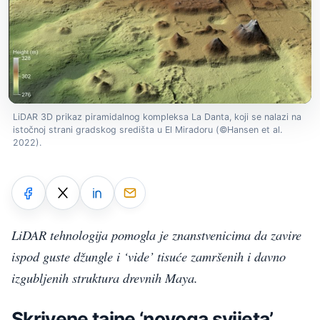
LiDAR 3D prikaz piramidalnog kompleksa La Danta, koji se nalazi na
istočnoj strani gradskog središta u El Miradoru (©Hansen et al.
2022).
LiDAR tehnologija pomogla je znanstvenicima da zavire
ispod guste džungle i ‘vide’ tisuće zamršenih i davno
izgubljenih struktura drevnih Maya.
Skrivene tajne ‘novoga svijeta’