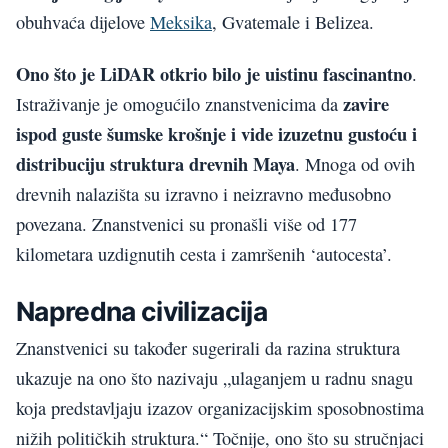
obuhvaća dijelove
Meksika
, Gvatemale i Belizea.
Ono što je LiDAR otkrio bilo je uistinu fascinantno
.
zavire
Istraživanje je omogućilo znanstvenicima da
ispod guste šumske krošnje i vide izuzetnu gustoću i
distribuciju struktura drevnih Maya
. Mnoga od ovih
drevnih nalazišta su izravno i neizravno međusobno
povezana. Znanstvenici su pronašli više od 177
kilometara uzdignutih cesta i zamršenih ‘autocesta’.
Napredna civilizacija
Znanstvenici su također sugerirali da razina struktura
ukazuje na ono što nazivaju „ulaganjem u radnu snagu
koja predstavljaju izazov organizacijskim sposobnostima
nižih političkih struktura.“ Točnije, ono što su stručnjaci