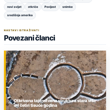
novi svijet
otkriće
Povijest
snimke
središnja amerika
NASTAVI ISTRAŽIVATI
Povezani članci
Otkrivena tajanstvena struktura stara više
od četiri tisuće godina