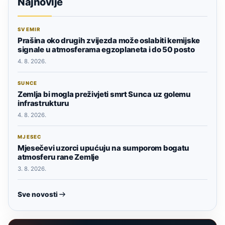
Najnovije
SVEMIR
Prašina oko drugih zvijezda može oslabiti kemijske
signale u atmosferama egzoplaneta i do 50 posto
4. 8. 2026.
SUNCE
Zemlja bi mogla preživjeti smrt Sunca uz golemu
infrastrukturu
4. 8. 2026.
MJESEC
Mjesečevi uzorci upućuju na sumporom bogatu
atmosferu rane Zemlje
3. 8. 2026.
Sve novosti