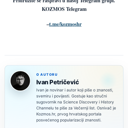
Pridružite se raspravi u našoj Telegram grupi.
KOZMOS Telegram
–
t.me/kozmoshr
O AUTORU
Ivan Petričević
Ivan je novinar i autor koji piše o znanosti,
svemiru i povijesti. Gostuje kao stručni
sugovornik na Science Discovery i History
Channelu te piše za Večernji list. Osnivač je
Kozmos.hr, prvog hrvatskog portala
posvećenog popularizaciji znanosti.