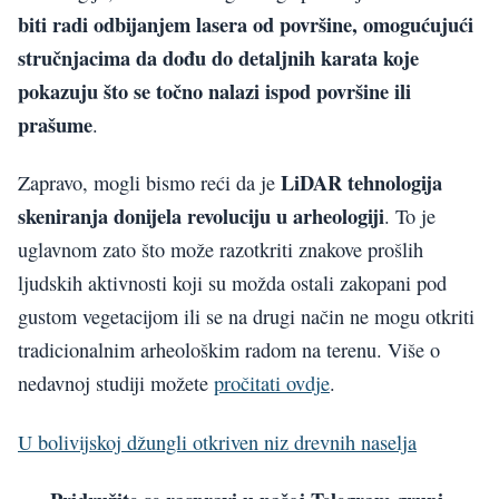
biti radi odbijanjem lasera od površine, omogućujući
stručnjacima da dođu do detaljnih karata koje
pokazuju što se točno nalazi ispod površine ili
prašume
.
LiDAR tehnologija
Zapravo, mogli bismo reći da je
skeniranja donijela revoluciju u arheologiji
. To je
uglavnom zato što može razotkriti znakove prošlih
ljudskih aktivnosti koji su možda ostali zakopani pod
gustom vegetacijom ili se na drugi način ne mogu otkriti
tradicionalnim arheološkim radom na terenu. Više o
nedavnoj studiji možete
pročitati ovdje
.
U bolivijskoj džungli otkriven niz drevnih naselja