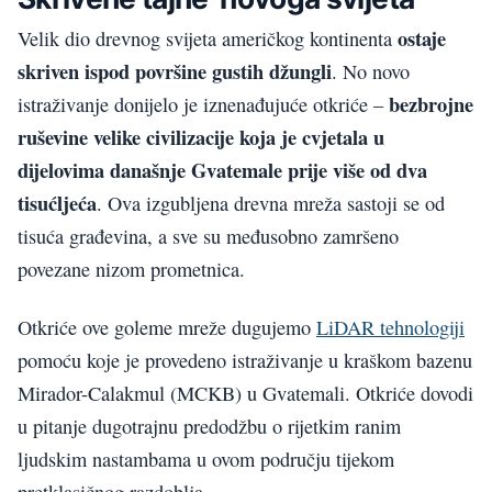
ostaje
Velik dio drevnog svijeta američkog kontinenta
skriven ispod površine gustih džungli
. No novo
bezbrojne
istraživanje donijelo je iznenađujuće otkriće –
ruševine velike civilizacije koja je cvjetala u
dijelovima današnje Gvatemale prije više od dva
tisućljeća
. Ova izgubljena drevna mreža sastoji se od
tisuća građevina, a sve su međusobno zamršeno
povezane nizom prometnica.
Otkriće ove goleme mreže dugujemo
LiDAR tehnologiji
pomoću koje je provedeno istraživanje u kraškom bazenu
Mirador-Calakmul (MCKB) u Gvatemali. Otkriće dovodi
u pitanje dugotrajnu predodžbu o rijetkim ranim
ljudskim nastambama u ovom području tijekom
pretklasičnog razdoblja.