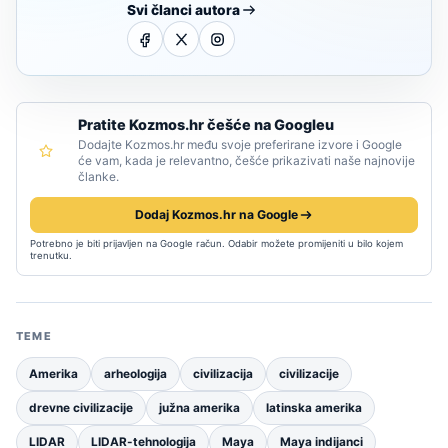
Svi članci autora
Pratite Kozmos.hr češće na Googleu
Dodajte Kozmos.hr među svoje preferirane izvore i Google
će vam, kada je relevantno, češće prikazivati naše najnovije
članke.
Dodaj Kozmos.hr na Google
Potrebno je biti prijavljen na Google račun. Odabir možete promijeniti u bilo kojem
trenutku.
TEME
Amerika
arheologija
civilizacija
civilizacije
drevne civilizacije
južna amerika
latinska amerika
LIDAR
LIDAR-tehnologija
Maya
Maya indijanci