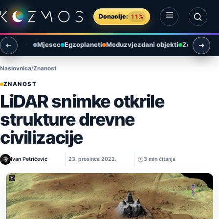
Preskoči na sadržaj
Donacije:
11%
Otvori izbornik
Otvori pretragu
Mjesec
Egzoplaneti
Međuzvjezdani objekti
Zemlja i ok
Naslovnica
Znanost
ZNANOST
LiDAR snimke otkrile
strukture drevne
civilizacije
Ivan Petričević
23. prosinca 2022.
3 min čitanja