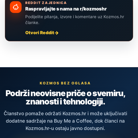
REDDIT ZAJEDNICA
Raspravljajte s nama na r/kozmoshr
Podijelite pitanja, izvore i komentare uz Kozmos.hr
članke.
Otvori Reddit
KOZMOS BEZ OGLASA
Podrži neovisne priče o svemiru,
znanosti i tehnologiji.
Članstvo pomaže održati Kozmos.hr i može uključivati
dodatne sadržaje na Buy Me a Coffee, dok članci na
Kozmos.hr-u ostaju javno dostupni.