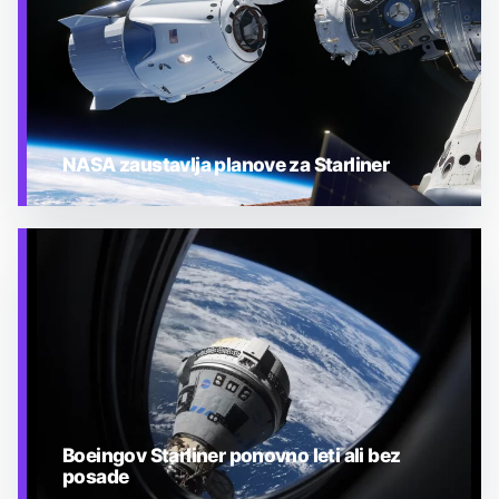
NASA zaustavlja planove za Starliner
TEHNOLOGIJA
Boeingov Starliner ponovno leti ali bez
posade