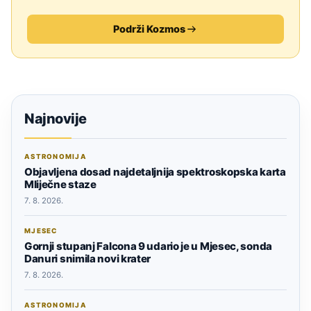
Podrži Kozmos
Najnovije
ASTRONOMIJA
Objavljena dosad najdetaljnija spektroskopska karta
Mliječne staze
7. 8. 2026.
MJESEC
Gornji stupanj Falcona 9 udario je u Mjesec, sonda
Danuri snimila novi krater
7. 8. 2026.
ASTRONOMIJA