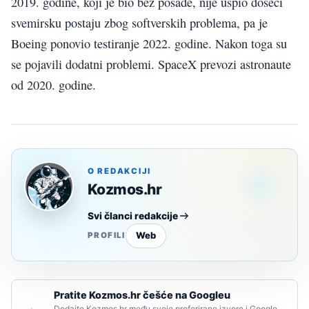
2019. godine, koji je bio bez posade, nije uspio doseći
svemirsku postaju zbog softverskih problema, pa je
Boeing ponovio testiranje 2022. godine. Nakon toga su
se pojavili dodatni problemi. SpaceX prevozi astronaute
od 2020. godine.
O REDAKCIJI
Kozmos.hr
Svi članci redakcije
Web
PROFILI
Pratite Kozmos.hr češće na Googleu
Dodajte Kozmos.hr među svoje preferirane izvore i Google