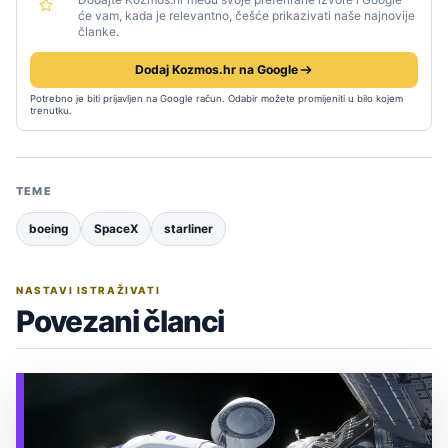
će vam, kada je relevantno, češće prikazivati naše najnovije
članke.
Dodaj Kozmos.hr na Google
Potrebno je biti prijavljen na Google račun. Odabir možete promijeniti u bilo kojem
trenutku.
TEME
boeing
SpaceX
starliner
NASTAVI ISTRAŽIVATI
Povezani članci