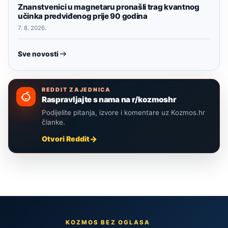
Znanstvenici u magnetaru pronašli trag kvantnog
učinka predviđenog prije 90 godina
7. 8. 2026.
Sve novosti
REDDIT ZAJEDNICA
Raspravljajte s nama na r/kozmoshr
Podijelite pitanja, izvore i komentare uz Kozmos.hr
članke.
Otvori Reddit
KOZMOS BEZ OGLASA