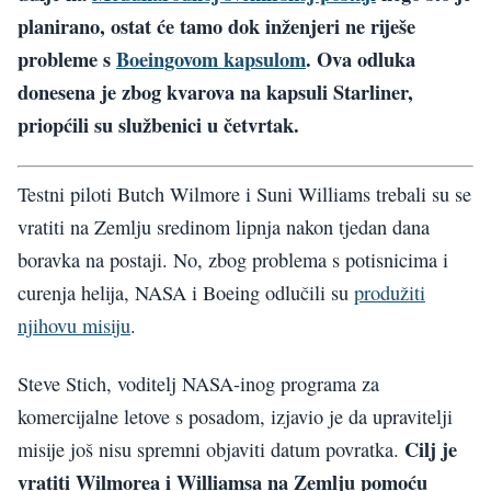
planirano, ostat će tamo dok inženjeri ne riješe
probleme s
Boeingovom kapsulom
. Ova odluka
donesena je zbog kvarova na kapsuli Starliner,
priopćili su službenici u četvrtak.
Testni piloti Butch Wilmore i Suni Williams trebali su se
vratiti na Zemlju sredinom lipnja nakon tjedan dana
boravka na postaji. No, zbog problema s potisnicima i
curenja helija, NASA i Boeing odlučili su
produžiti
njihovu misiju
.
Steve Stich, voditelj NASA-inog programa za
komercijalne letove s posadom, izjavio je da upravitelji
Cilj je
misije još nisu spremni objaviti datum povratka.
vratiti Wilmorea i Williamsa na Zemlju pomoću