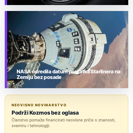
TEHNOLOGIJA
NASA odredila datum povratka Starlinera na
Zemlju bez posade
TEHNOLOGIJA
NEOVISNO NOVINARSTVO
Podrži Kozmos bez oglasa
Članstvo pomaže financirati neovisne priče o znanosti,
svemiru i tehnologiji.