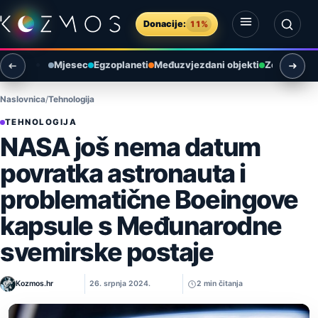
Preskoči na sadržaj
Donacije:
11%
Otvori izbornik
Otvori pretragu
Mjesec
Egzoplaneti
Međuzvjezdani objekti
Zemlja i ok
Naslovnica
Tehnologija
TEHNOLOGIJA
NASA još nema datum
povratka astronauta i
problematične Boeingove
kapsule s Međunarodne
svemirske postaje
Kozmos.hr
26. srpnja 2024.
2 min čitanja