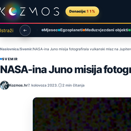
Preskoči na sadržaj
Donacije:
11%
Istraži
Mjesec
Egzoplaneti
Međuzvjezdani objekti
Naslovnica
Svemir
NASA-ina Juno misija fotografirala vulkanski mlaz na Jupit
SVEMIR
NASA-ina Juno misija fotogr
Kozmos.hr
7. kolovoza 2023.
2 min čitanja