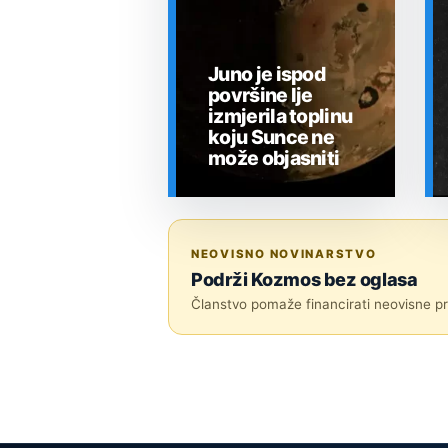
Juno je ispod
površine Ije
izmjerila toplinu
koju Sunce ne
može objasniti
SVEMIR
NEOVISNO NOVINARSTVO
Podrži Kozmos bez oglasa
Članstvo pomaže financirati neovisne pri