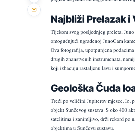
Najbliži Prelazak i
Tijekom svog posljednjeg preleta, Juno
omogućujući ugrađenoj JunoCam kameri 
Ova fotografija, upotpunjena podacima
drugih znanstvenih instrumenata, namij
koji izbacuju rastaljenu lavu i sumporn
Geološka Čuda Io
Treći po veličini Jupiterov mjesec, Io, 
objekt Sunčevog sustava. S oko 400 ak
satelitima i zanimljivo, drži rekord p
objektima u Sunčevu sustavu.