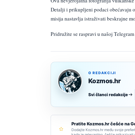
Ova nevjerojatna fotografija vulkanske 
Detalji i prikupljeni podaci obećavaju 
misija nastavlja istraživati beskrajne m
Pridružite se raspravi u našoj Telegr
O REDAKCIJI
Kozmos.hr
Svi članci redakcije
Pratite Kozmos.hr češće na G
Dodajte Kozmos.hr među svoje preferi
kada je relevantno, češće prikazivati