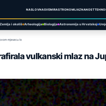
NASLOVNA
SVEMIR
ASTRONOMIJA
ZNANOST
TEHNO
Zemlja i okoliš
Arheologija
Biologija
Astronomija u Hrvatskoj
Umje
erovom mjesecu Io
afirala vulkanski mlaz na J