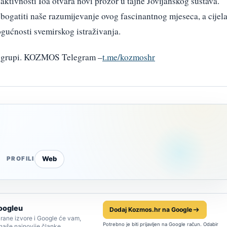
aktivnosti Ioa otvara novi prozor u tajne Jovijanskog sustava.
obogatiti naše razumijevanje ovog fascinantnog mjeseca, a cijel
ogućnosti svemirskog istraživanja.
am grupi. KOZMOS Telegram –
t.me/kozmoshr
Web
PROFILI
oogleu
Dodaj Kozmos.hr na Google
rane izvore i Google će vam,
Potrebno je biti prijavljen na Google račun. Odabir
 naše najnovije članke.