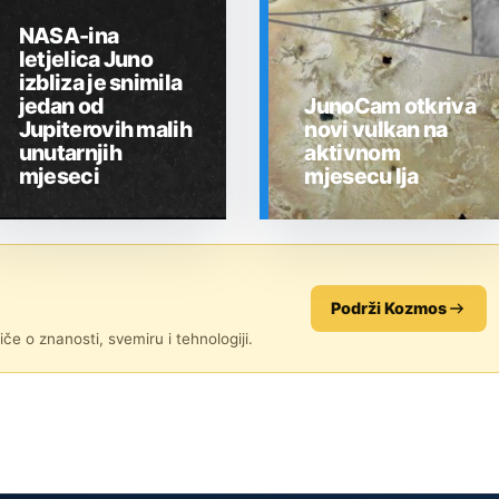
NASA-ina
letjelica Juno
izbliza je snimila
jedan od
JunoCam otkriva
Jupiterovih malih
novi vulkan na
unutarnjih
aktivnom
mjeseci
mjesecu Ija
SVEMIR
SVEMIR
Podrži Kozmos
če o znanosti, svemiru i tehnologiji.