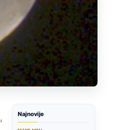
Najnovije
i
EGZOPLANETI