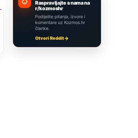
Raspravljajte s nama na
r/kozmoshr
Podijelite pitanja, izvore i
komentare uz Kozmos.hr
članke.
Otvori Reddit
u