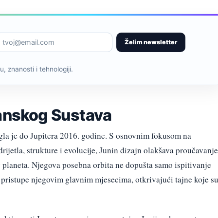
Želim newsletter
, znanosti i tehnologiji.
janskog Sustava
igla je do Jupitera 2016. godine. S osnovnim fokusom na
ijetla, strukture i evolucije, Junin dizajn olakšava proučavanje
planeta. Njegova posebna orbita ne dopušta samo ispitivanje
 pristupe njegovim glavnim mjesecima, otkrivajući tajne koje s