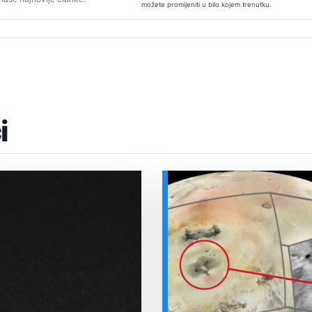
možete promijeniti u bilo kojem trenutku.
i