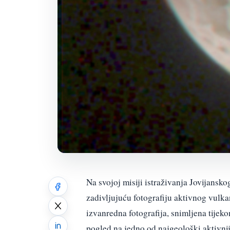
Na svojoj misiji istraživanja Jovijansko
zadivljujuću fotografiju aktivnog vulka
izvanredna fotografija, snimljena tijek
pogled na jedno od najgeološki aktivni