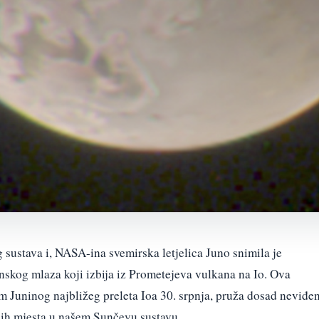
g sustava i, NASA-ina svemirska letjelica Juno snimila je
nskog mlaza koji izbija iz Prometejeva vulkana na Io. Ova
om Juninog najbližeg preleta Ioa 30. srpnja, pruža dosad neviđen
jih mjesta u našem Sunčevu sustavu.