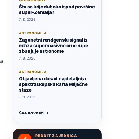
Što se krije duboko ispod površine
super-Zemalja?
7. 8. 2026.
ASTRONOMIJA
Zagonetni rendgenski signal iz
mlaza supermasivne crne rupe
zbunjuje astronome
7. 8. 2026.
na
ASTRONOMIJA
Objavljena dosad najdetaljnija
spektroskopska karta Mliječne
staze
7. 8. 2026.
Sve novosti
REDDIT ZAJEDNICA