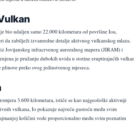
 Vulkan
 je bio udaljen samo 22.000 kilometara od površine Ioa,
da zabilježi izvanredne detalje aktivnog vulkanskog mlaza.
 iz Jovijanskog infracrvenog auroralnog mapera (JIRAM) i
enjena je pružanju dubokih uvida u stotine eruptirajućih vulka
e plinove preko ovog jedinstvenog mjeseca.
a
promjera 3.600 kilometara, ističe se kao najgeološki aktivniji
tivnih vulkana, Io pokazuje najveću gustoću među svim
o najmanjoj količini vode proporcionalno među svim poznatim