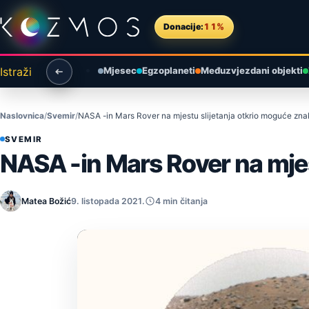
Preskoči na sadržaj
Donacije:
11%
Istraži
Mjesec
Egzoplaneti
Međuzvjezdani objekti
Naslovnica
Svemir
NASA -in Mars Rover na mjestu slijetanja otkrio moguće zna
SVEMIR
NASA -in Mars Rover na mjes
Matea Božić
9. listopada 2021.
4 min čitanja