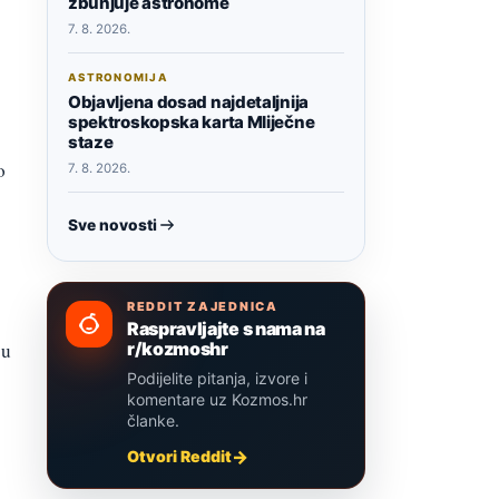
zbunjuje astronome
7. 8. 2026.
ASTRONOMIJA
Objavljena dosad najdetaljnija
spektroskopska karta Mliječne
staze
o
7. 8. 2026.
Sve novosti
REDDIT ZAJEDNICA
Raspravljajte s nama na
r/kozmoshr
ju
Podijelite pitanja, izvore i
komentare uz Kozmos.hr
članke.
Otvori Reddit