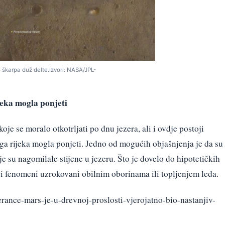
 škarpa duž delte.Izvori: NASA/JPL-
jeka mogla ponjeti
oje se moralo otkotrljati po dnu jezera, ali i ovdje postoji
ga rijeka mogla ponjeti. Jedno od mogućih objašnjenja je da su
e su nagomilale stijene u jezeru. Što je dovelo do hipotetičkih
kvi fenomeni uzrokovani obilnim oborinama ili topljenjem leda.
rance-mars-je-u-drevnoj-proslosti-vjerojatno-bio-nastanjiv-