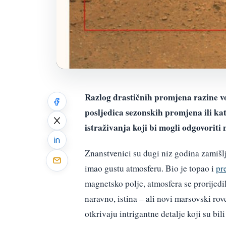
Razlog drastičnih promjena razine vod
posljedica sezonskih promjena ili ka
istraživanja koji bi mogli odgovoriti
Znanstvenici su dugi niz godina zamišlja
imao gustu atmosferu. Bio je topao i
pr
magnetsko polje, atmosfera se prorijedil
naravno, istina – ali novi marsovski rov
otkrivaju intrigantne detalje koji su bili