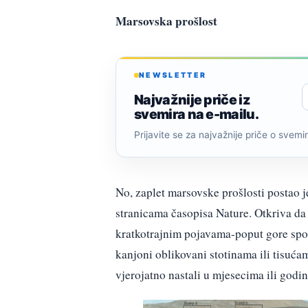
Marsovska prošlost
NEWSLETTER
Najvažnije priče iz
svemira na e-mailu.
Prijavite se za najvažnije priče o svemiru
No, zaplet marsovske prošlosti postao 
stranicama časopisa Nature. Otkriva da 
kratkotrajnim pojavama-poput gore spom
kanjoni oblikovani stotinama ili tisuć
vjerojatno nastali u mjesecima ili godi