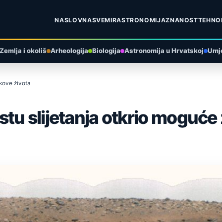
NASLOVNA
SVEMIR
ASTRONOMIJA
ZNANOST
TEHNO
Zemlja i okoliš
Arheologija
Biologija
Astronomija u Hrvatskoj
Umje
kove života
tu slijetanja otkrio moguće