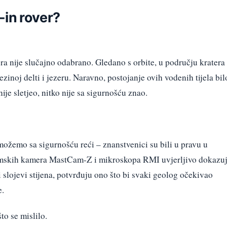
-in rover?
a nije slučajno odabrano. Gledano s orbite, u području kratera
jezinoj delti i jezeru. Naravno, postojanje ovih vodenih tijela bil
ije sletjeo, nitko nije sa sigurnošću znao.
možemo sa sigurnošću reći – znanstvenici su bili u pravu u
amskih kamera MastCam-Z i mikroskopa RMI uvjerljivo dokazu
i slojevi stijena, potvrđuju ono što bi svaki geolog očekivao
e.
to se mislilo.