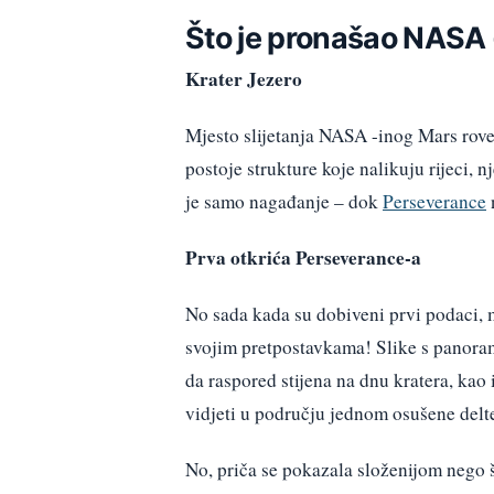
Što je pronašao NASA 
Krater Jezero
Mjesto slijetanja NASA -inog Mars rover
postoje strukture koje nalikuju rijeci, n
je samo nagađanje – dok
Perseverance
n
Prva otkrića Perseverance-a
No sada kada su dobiveni prvi podaci, 
svojim pretpostavkama! Slike s panor
da raspored stijena na dnu kratera, kao 
vidjeti u području jednom osušene delt
No, priča se pokazala složenijom nego š