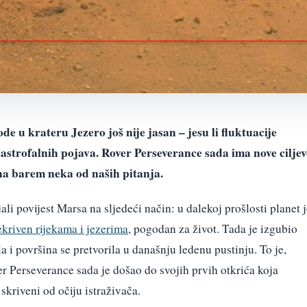
e u krateru Jezero još nije jasan – jesu li fluktuacije
tastrofalnih pojava. Rover Perseverance sada ima nove ciljev
 na barem neka od naših pitanja.
li povijest Marsa na sljedeći način: u dalekoj prošlosti planet 
ekriven rijekama i jezerima
, pogodan za život. Tada je izgubio
a i površina se pretvorila u današnju ledenu pustinju. To je,
er Perseverance sada je došao do svojih prvih otkrića koja
 skriveni od očiju istraživača.