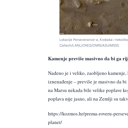
Lokacije Perseverance-a, Kodiaka i nekoliko
Caltech/LANL/CNES/CNRS/ASU/MSSS
Kamenje previše masivno da bi ga ri
Nađeno je i veliko, zaobljeno kamenje, k
iznenađenje – previše je masivno da bi 
na Marsu nekada bile velike poplave koj
poplava nije jasno, ali na Zemlji su ta
https://kozmos.hr/prema-roveru-perseve
planet/