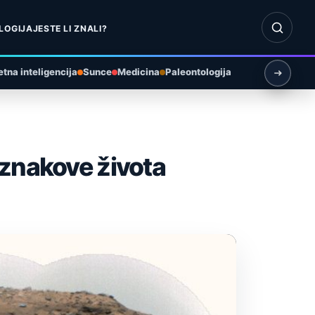
Otvori pr
LOGIJA
JESTE LI ZNALI?
tna inteligencija
Sunce
Medicina
Paleontologija
 znakove života