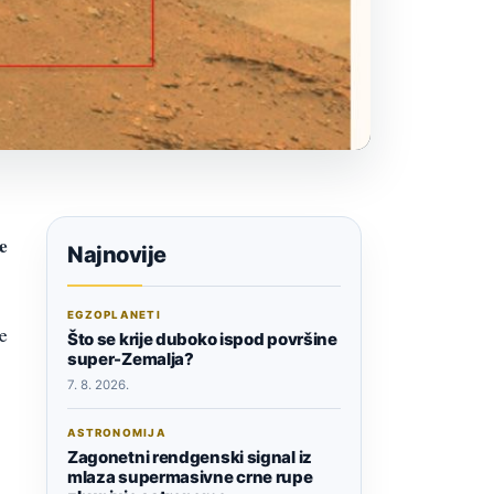
e
Najnovije
EGZOPLANETI
je
Što se krije duboko ispod površine
super-Zemalja?
7. 8. 2026.
ASTRONOMIJA
Zagonetni rendgenski signal iz
mlaza supermasivne crne rupe