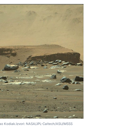
kao Kodiak.Izvori: NASA/JPL-Caltech/ASU/MSSS