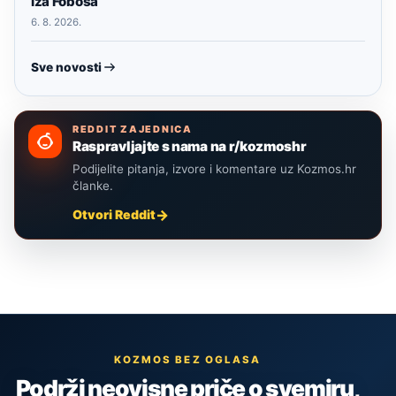
iza Fobosa
6. 8. 2026.
Sve novosti
REDDIT ZAJEDNICA
Raspravljajte s nama na r/kozmoshr
Podijelite pitanja, izvore i komentare uz Kozmos.hr
članke.
Otvori Reddit
KOZMOS BEZ OGLASA
Podrži neovisne priče o svemiru,