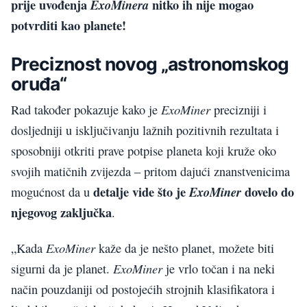
prije uvođenja
nitko ih nije mogao
ExoMinera
potvrditi kao planete!
Preciznost novog „astronomskog
oruđa“
ExoMiner
Rad također pokazuje kako je
precizniji i
dosljedniji u isključivanju lažnih pozitivnih rezultata i
sposobniji otkriti prave potpise planeta koji kruže oko
svojih matičnih zvijezda – pritom dajući znanstvenicima
detalje vide što je
dovelo do
ExoMiner
mogućnost da u
njegovog zaključka
.
ExoMiner
„Kada
kaže da je nešto planet, možete biti
ExoMiner
sigurni da je planet.
je vrlo točan i na neki
način pouzdaniji od postojećih strojnih klasifikatora i