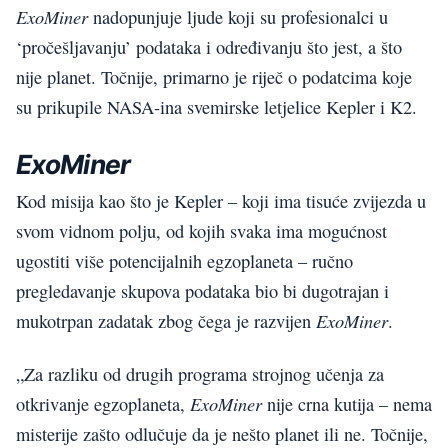
ExoMiner
nadopunjuje ljude koji su profesionalci u
‘pročešljavanju’ podataka i određivanju što jest, a što
nije planet. Točnije, primarno je riječ o podatcima koje
su prikupile NASA-ina svemirske letjelice Kepler i K2.
ExoMiner
Kod misija kao što je Kepler – koji ima tisuće zvijezda u
svom vidnom polju, od kojih svaka ima mogućnost
ugostiti više potencijalnih egzoplaneta – ručno
pregledavanje skupova podataka bio bi dugotrajan i
ExoMiner
mukotrpan zadatak zbog čega je razvijen
.
„Za razliku od drugih programa strojnog učenja za
ExoMiner
otkrivanje egzoplaneta,
nije crna kutija – nema
misterije zašto odlučuje da je nešto planet ili ne. Točnije,