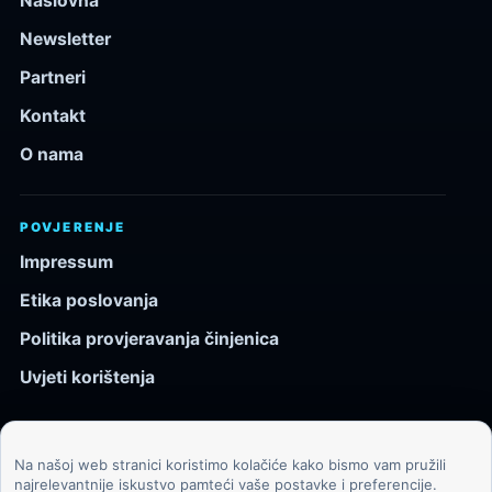
Naslovna
Newsletter
Partneri
Kontakt
O nama
POVJERENJE
Impressum
Etika poslovanja
Politika provjeravanja činjenica
Uvjeti korištenja
Na našoj web stranici koristimo kolačiće kako bismo vam pružili
© 2026 Kozmos.hr. Sva prava pridržana.
najrelevantnije iskustvo pamteći vaše postavke i preferencije.