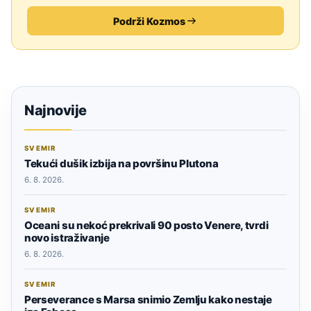
Podrži Kozmos
Najnovije
SVEMIR
Tekući dušik izbija na površinu Plutona
6. 8. 2026.
SVEMIR
Oceani su nekoć prekrivali 90 posto Venere, tvrdi
novo istraživanje
6. 8. 2026.
SVEMIR
Perseverance s Marsa snimio Zemlju kako nestaje