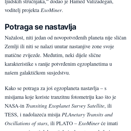
ljudskih stručnjaka,“ dodao je Hamed Valizadegan,
ExoMiner
voditelj projekta
.
Potraga se nastavlja
Nažalost, niti jedan od novopotvrđenih planeta nije sličan
Zemlji ili niti se nalazi unutar nastanjive zone svoje
matične zvijezde. Međutim, neki dijele slične
karakteristike s ranije potvrđenim egzoplanetima u
našem galaktičkom susjedstvu.
Kako se potraga za još egzoplaneta nastavlja – s
misijama koje koriste tranzitnu fotometriju kao što je
Transiting Exoplanet Survey Satellite
NASA-in
, ili
PLAnetary Transits and
TESS, i nadolazeća misija
Oscillations of stars
ExoMiner
, ili PLATO –
će imati