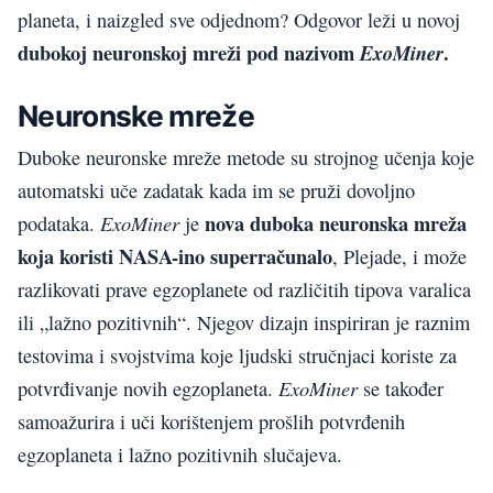
planeta, i naizgled sve odjednom? Odgovor leži u novoj
dubokoj neuronskoj mreži pod nazivom
.
ExoMiner
Neuronske mreže
Duboke neuronske mreže metode su strojnog učenja koje
automatski uče zadatak kada im se pruži dovoljno
nova duboka neuronska mreža
ExoMiner
podataka.
je
koja koristi NASA-ino superračunalo
, Plejade, i može
razlikovati prave egzoplanete od različitih tipova varalica
ili „lažno pozitivnih“. Njegov dizajn inspiriran je raznim
testovima i svojstvima koje ljudski stručnjaci koriste za
ExoMiner
potvrđivanje novih egzoplaneta.
se također
samoažurira i uči korištenjem prošlih potvrđenih
egzoplaneta i lažno pozitivnih slučajeva.