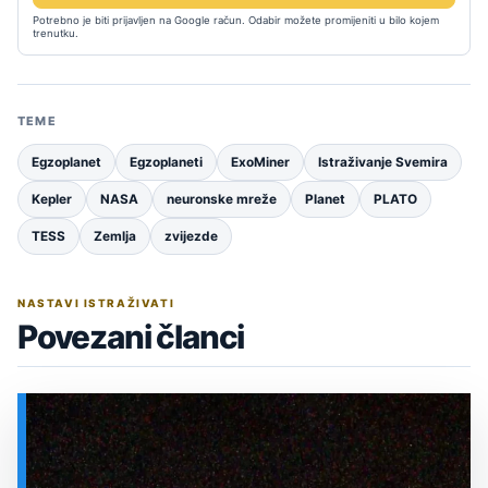
Potrebno je biti prijavljen na Google račun. Odabir možete promijeniti u bilo kojem
trenutku.
TEME
Egzoplanet
Egzoplaneti
ExoMiner
Istraživanje Svemira
Kepler
NASA
neuronske mreže
Planet
PLATO
TESS
Zemlja
zvijezde
NASTAVI ISTRAŽIVATI
Povezani članci