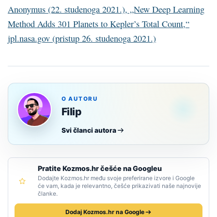
Anonymus (22. studenoga 2021.), „New Deep Learning
Method Adds 301 Planets to Kepler’s Total Count,“
jpl.nasa.gov (pristup 26. studenoga 2021.)
O AUTORU
Filip
Svi članci autora
Pratite Kozmos.hr češće na Googleu
Dodajte Kozmos.hr među svoje preferirane izvore i Google
će vam, kada je relevantno, češće prikazivati naše najnovije
članke.
Dodaj Kozmos.hr na Google