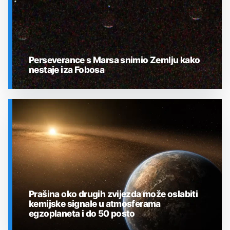
Perseverance s Marsa snimio Zemlju kako
nestaje iza Fobosa
SVEMIR
Prašina oko drugih zvijezda može oslabiti
kemijske signale u atmosferama
egzoplaneta i do 50 posto