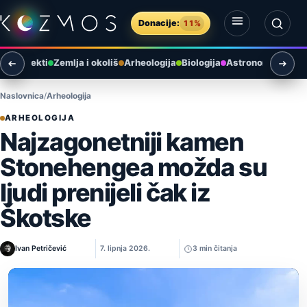
Preskoči na sadržaj
Donacije:
11%
Otvori izbornik
Otvori pretragu
ni objekti
Zemlja i okoliš
Arheologija
Biologija
Astronomija u Hr
Naslovnica
Arheologija
ARHEOLOGIJA
Najzagonetniji kamen
Stonehengea možda su
ljudi prenijeli čak iz
Škotske
Ivan Petričević
7. lipnja 2026.
3 min čitanja