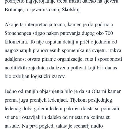
podrijetlo najvjerojatnije treba tražiti daleko na sjeveru
Britanije, u sjeveroistočnoj Škotskoj.
Ako je ta interpretacija točna, kamen je do područja
Stonehengea stigao nakon putovanja dugog oko 700
kilometara. To nije usputan detalj u priči o jednom od
najpoznatijih prapovijesnih spomenika na svijetu. Takva
udaljenost otvara pitanje organizacije, ruta i sposobnosti
neolitičkih zajednica da izvedu pothvat koji bi i danas
bio ozbiljan logistički izazov.
Jedno od ranijih objašnjenja bilo je da su Oltarni kamen
prema jugu prenijeli ledenjaci. Tijekom posljednjeg
ledenog doba golemi ledeni pokrovi doista su pomicali
stijene i ostavljali ih daleko od mjesta na kojima su
nastale. Na prvi pogled, takav je scenarij nudio