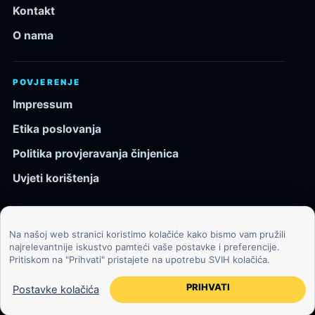
Kontakt
O nama
POVJERENJE
Impressum
Etika poslovanja
Politika provjeravanja činjenica
Uvjeti korištenja
Na našoj web stranici koristimo kolačiće kako bismo vam pružili
© 2026 Kozmos.hr. Sva prava pridržana.
najrelevantnije iskustvo pamteći vaše postavke i preferencije.
Pritiskom na "Prihvati" pristajete na upotrebu SVIH kolačića.
Svemir, znanost, tehnologija i velike ideje za znatiželjne
čitatelje.
PRIHVATI
Postavke kolačića