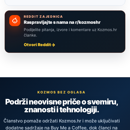
REDDIT ZAJEDNICA
Raspravljajte s nama na r/kozmoshr
Podijelite pitanja, izvore i komentare uz Kozmos.hr
članke.
Otvori Reddit
KOZMOS BEZ OGLASA
Podrži neovisne priče o svemiru,
znanosti i tehnologiji.
Članstvo pomaže održati Kozmos.hr i može uključivati
dodatne sadržaje na Buy Me a Coffee, dok članci na