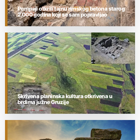
Pompeji otkrili tajnu rimskog betona starog
2.000 godina koji se sam popravljao
ARHEOLOGIJA
Skrivena planinska kultura otkrivena u
brdima južne Gruzije
ARHEOLOGIJA