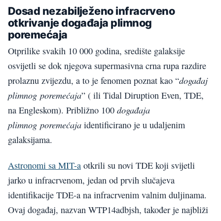
Dosad nezabilježeno infracrveno
otkrivanje događaja plimnog
poremećaja
Otprilike svakih 10 000 godina, središte galaksije
osvijetli se dok njegova supermasivna crna rupa razdire
događaj
prolaznu zvijezdu, a to je fenomen poznat kao “
plimnog
poremećaja
” ( ili Tidal Diruption Even, TDE,
događaja
na Engleskom). Približno 100
plimnog
poremećaja
identificirano je u udaljenim
galaksijama.
Astronomi sa MIT-a
otkrili su novi TDE koji svijetli
jarko u infracrvenom, jedan od prvih slučajeva
identifikacije TDE-a na infracrvenim valnim duljinama.
Ovaj događaj, nazvan WTP14adbjsh, također je najbliži