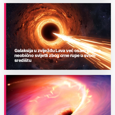
ASTRONOMIJA
Galaksija u zviježđu Lava već osam godina
neobično svijetli zbog crne rupe u svom
središtu
ASTRONOMIJA