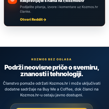
Raspravljajte s nama na r/kozmoshr
Podijelite pitanja, izvore i komentare uz Kozmos.hr
članke.
Otvori Reddit
KOZMOS BEZ OGLASA
Podrži neovisne priče o svemiru,
znanosti i tehnologiji.
Članstvo pomaže održati Kozmos.hr i može uključivati
dodatne sadržaje na Buy Me a Coffee, dok članci na
Kozmos.hr-u ostaju javno dostupni.