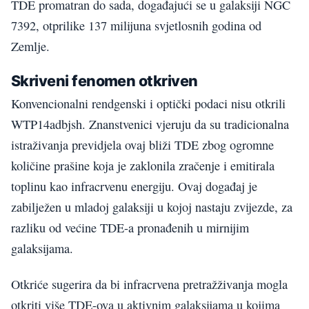
TDE promatran do sada, događajući se u galaksiji NGC
7392, otprilike 137 milijuna svjetlosnih godina od
Zemlje.
Skriveni fenomen otkriven
Konvencionalni rendgenski i optički podaci nisu otkrili
WTP14adbjsh. Znanstvenici vjeruju da su tradicionalna
istraživanja previdjela ovaj bliži TDE zbog ogromne
količine prašine koja je zaklonila zračenje i emitirala
toplinu kao infracrvenu energiju. Ovaj događaj je
zabilježen u mladoj galaksiji u kojoj nastaju zvijezde, za
razliku od većine TDE-a pronađenih u mirnijim
galaksijama.
Otkriće sugerira da bi infracrvena pretražživanja mogla
otkriti više TDE-ova u aktivnim galaksijama u kojima