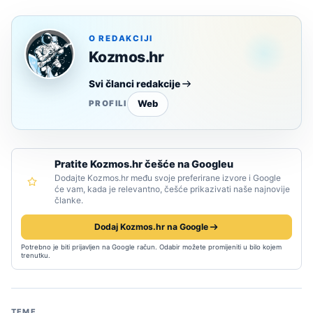
O REDAKCIJI
Kozmos.hr
Svi članci redakcije
Web
PROFILI
Pratite Kozmos.hr češće na Googleu
Dodajte Kozmos.hr među svoje preferirane izvore i Google
će vam, kada je relevantno, češće prikazivati naše najnovije
članke.
Dodaj Kozmos.hr na Google
Potrebno je biti prijavljen na Google račun. Odabir možete promijeniti u bilo kojem
trenutku.
TEME