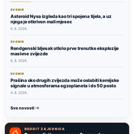
SVEMIR
Asteroid Nysa izgleda kao tri spojena tijela, a uz
njega je otkriven mali mjesec
6. 8. 2026.
SVEMIR
Rendgenski bljesak otkrio prve trenutke eksplozije
masivne zvijezde
6. 8. 2026.
SVEMIR
Prašina oko drugih zvijezda može oslabiti kemijske
signale u atmosferama egzoplaneta i do 50 posto
4. 8. 2026.
Sve novosti
REDDIT ZAJEDNICA