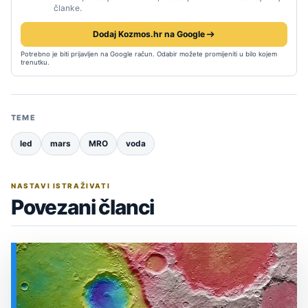
članke.
Dodaj Kozmos.hr na Google
Potrebno je biti prijavljen na Google račun. Odabir možete promijeniti u bilo kojem
trenutku.
TEME
led
mars
MRO
voda
NASTAVI ISTRAŽIVATI
Povezani članci