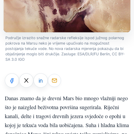
Područje izrazito snažne radarske refleksije ispod južnog polarnog
pokrova na Marsu neko je vrijeme upućivalo na mogućnost
postojanja tekuće vode. No nova radarska mjerenja pokazuju da bi
objašnjenje moglo biti drukčije. Zasluge: ESA/DLR/FU Berlin, CC BY-
SA 3.0 IGO
Danas znamo da je drevni Mars bio mnogo vlažniji nego
što je naizgled beživotna površina sugerirala. Riječni
kanali, delte i tragovi drevnih jezera svjedoče o epohi u
kojoj je tekuća voda bila uobičajena. Suha i hladna klima
današnjeg Marsa čini takve uvjete teško zamislivima, no