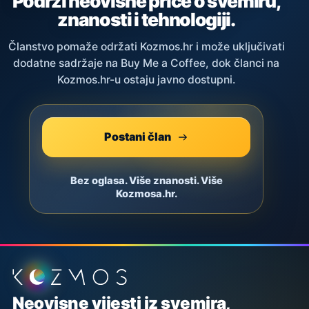
Podrži neovisne priče o svemiru,
znanosti i tehnologiji.
Članstvo pomaže održati Kozmos.hr i može uključivati
dodatne sadržaje na Buy Me a Coffee, dok članci na
Kozmos.hr-u ostaju javno dostupni.
Postani član
Bez oglasa. Više znanosti. Više
Kozmosa.hr.
Podnožje stranice
Neovisne vijesti iz svemira,