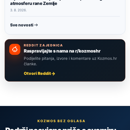
atmosferu rane Zemlje
3. 8. 2026.
Sve novosti
REDDIT ZAJEDNICA
Raspravljajte s nama na r/kozmoshr
Podijelite pitanja, izvore i komentare uz Kozmos.hr
članke.
Otvori Reddit
KOZMOS BEZ OGLASA