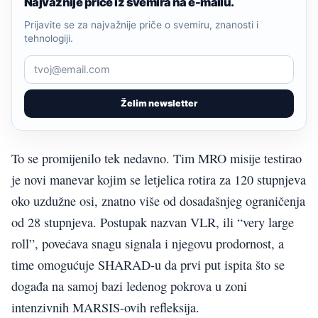
Najvažnije priče iz svemira na e-mailu.
Prijavite se za najvažnije priče o svemiru, znanosti i
tehnologiji.
Želim newsletter
To se promijenilo tek nedavno. Tim MRO misije testirao
je novi manevar kojim se letjelica rotira za 120 stupnjeva
oko uzdužne osi, znatno više od dosadašnjeg ograničenja
od 28 stupnjeva. Postupak nazvan VLR, ili “very large
roll”, povećava snagu signala i njegovu prodornost, a
time omogućuje SHARAD-u da prvi put ispita što se
događa na samoj bazi ledenog pokrova u zoni
intenzivnih MARSIS-ovih refleksija.