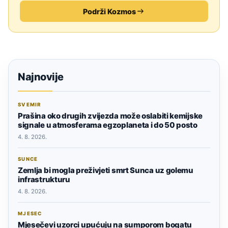
Podrži Kozmos
Najnovije
SVEMIR
Prašina oko drugih zvijezda može oslabiti kemijske
signale u atmosferama egzoplaneta i do 50 posto
4. 8. 2026.
SUNCE
Zemlja bi mogla preživjeti smrt Sunca uz golemu
infrastrukturu
4. 8. 2026.
MJESEC
Mjesečevi uzorci upućuju na sumporom bogatu