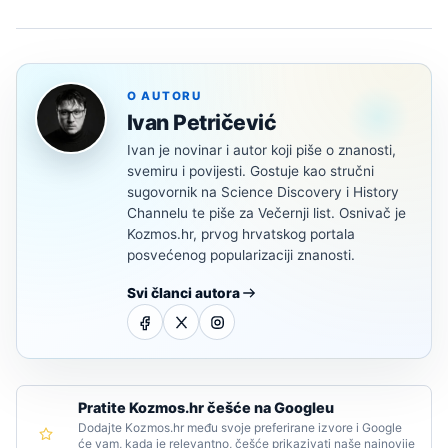
O AUTORU
Ivan Petričević
Ivan je novinar i autor koji piše o znanosti,
svemiru i povijesti. Gostuje kao stručni
sugovornik na Science Discovery i History
Channelu te piše za Večernji list. Osnivač je
Kozmos.hr, prvog hrvatskog portala
posvećenog popularizaciji znanosti.
Svi članci autora
Pratite Kozmos.hr češće na Googleu
Dodajte Kozmos.hr među svoje preferirane izvore i Google
će vam, kada je relevantno, češće prikazivati naše najnovije