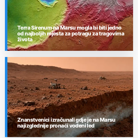
Terra Sirenum na Marsu mogla bi biti jedno
od najboljih mjesta za potragu za tragovima
života
SVEMIR
Znanstvenici izračunali gdje je na Marsu
najizglednije pronaći vodeni led