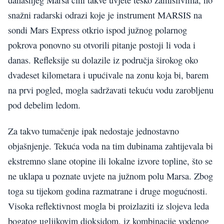
snažni radarski odrazi koje je instrument MARSIS na
sondi Mars Express otkrio ispod južnog polarnog
pokrova ponovno su otvorili pitanje postoji li voda i
danas. Refleksije su dolazile iz područja širokog oko
dvadeset kilometara i upućivale na zonu koja bi, barem
na prvi pogled, mogla sadržavati tekuću vodu zarobljenu
pod debelim ledom.
Za takvo tumačenje ipak nedostaje jednostavno
objašnjenje. Tekuća voda na tim dubinama zahtijevala bi
ekstremno slane otopine ili lokalne izvore topline, što se
ne uklapa u poznate uvjete na južnom polu Marsa. Zbog
toga su tijekom godina razmatrane i druge mogućnosti.
Visoka reflektivnost mogla bi proizlaziti iz slojeva leda
bogatog ugljikovim dioksidom, iz kombinacije vodenog