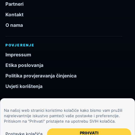
Partneri
Kontakt
O nama
POVJERENJE
Impressum
Etika poslovanja
Politika provjeravanja činjenica
Uvjeti korištenja
Na našoj web stranici koristimo kolačiće kako bismo vam pružili
© 2026 Kozmos.hr. Sva prava pridržana.
najrelevantnije iskustvo pamteći vaše postavke i preferencije.
Pritiskom na "Prihvati" pristajete na upotrebu SVIH kolačića.
Svemir, znanost, tehnologija i velike ideje za znatiželjne
čitatelje.
PRIHVATI
Postavke kolačića