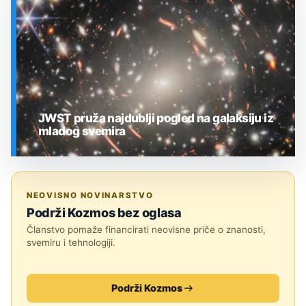
JWST pruža najdublji pogled na galaksiju iz
mladog svemira
SVEMIR
NEOVISNO NOVINARSTVO
Podrži Kozmos bez oglasa
Članstvo pomaže financirati neovisne priče o znanosti,
svemiru i tehnologiji.
Podrži Kozmos