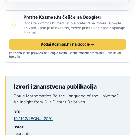
Pratite Kozmos.hr češće na Googleu
Dodajte Kozmos.hr među svoje preferirane izvore i Google
će vam, kada je relevantno, češće prikazivati naše najnovije
članke.
Dodaj Kozmos.hr na Google
Potrebno je biti prijavljen na Google račun. Odabir možete promijeniti u bilo kojem
trenutku.
Izvori i znanstvena publikacija
Could Mathematics Be the Language of the Universe?:
An Insight from Our Distant Relatives
DOI
10.1162/LEON.a.2591
Izvor
Leonardo