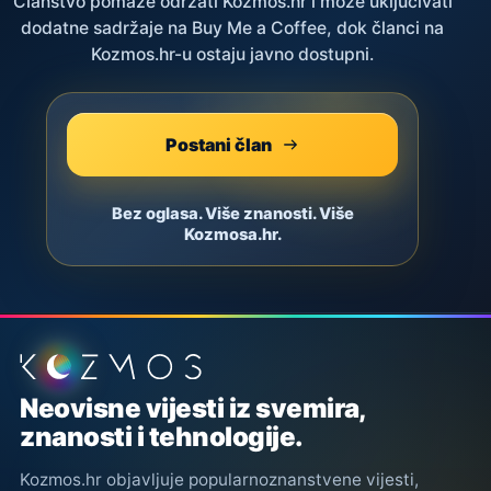
Članstvo pomaže održati Kozmos.hr i može uključivati
dodatne sadržaje na Buy Me a Coffee, dok članci na
Kozmos.hr-u ostaju javno dostupni.
Postani član
Bez oglasa. Više znanosti. Više
Kozmosa.hr.
Podnožje stranice
Neovisne vijesti iz svemira,
znanosti i tehnologije.
Kozmos.hr objavljuje popularnoznanstvene vijesti,