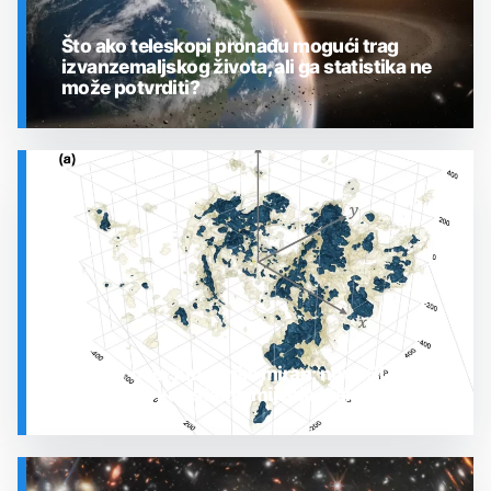
Što ako teleskopi pronađu mogući trag
izvanzemaljskog života, ali ga statistika ne
može potvrditi?
SVEMIR
Prostor oko Sunca nije miran: nova 3D karta
otkrila plin koji stalno mijenja stanje
SVEMIR