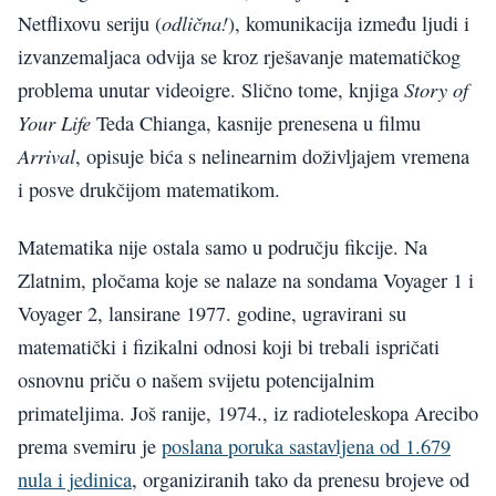
odlična!
Netflixovu seriju (
), komunikacija između ljudi i
izvanzemaljaca odvija se kroz rješavanje matematičkog
Story of
problema unutar videoigre. Slično tome, knjiga
Your Life
Teda Chianga, kasnije prenesena u filmu
Arrival
, opisuje bića s nelinearnim doživljajem vremena
i posve drukčijom matematikom.
Matematika nije ostala samo u području fikcije. Na
Zlatnim, pločama koje se nalaze na sondama
Voyager 1
i
Voyager 2
, lansirane 1977. godine, ugravirani su
matematički i fizikalni odnosi koji bi trebali ispričati
osnovnu priču o našem svijetu potencijalnim
primateljima. Još ranije, 1974., iz radioteleskopa Arecibo
prema svemiru je
poslana poruka sastavljena od 1.679
nula i jedinica
, organiziranih tako da prenesu brojeve od