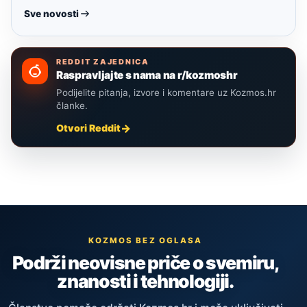
Sve novosti
REDDIT ZAJEDNICA
Raspravljajte s nama na r/kozmoshr
Podijelite pitanja, izvore i komentare uz Kozmos.hr
članke.
Otvori Reddit
KOZMOS BEZ OGLASA
Podrži neovisne priče o svemiru,
znanosti i tehnologiji.