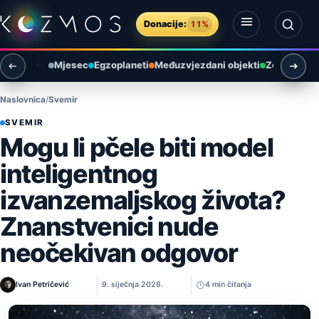
Preskoči na sadržaj
Donacije:
11%
Otvori izbornik
Otvori pretragu
Mjesec
Egzoplaneti
Međuzvjezdani objekti
Zemlja i ok
Naslovnica
Svemir
SVEMIR
Mogu li pčele biti model
inteligentnog
izvanzemaljskog života?
Znanstvenici nude
neočekivan odgovor
Ivan Petričević
9. siječnja 2026.
4 min čitanja