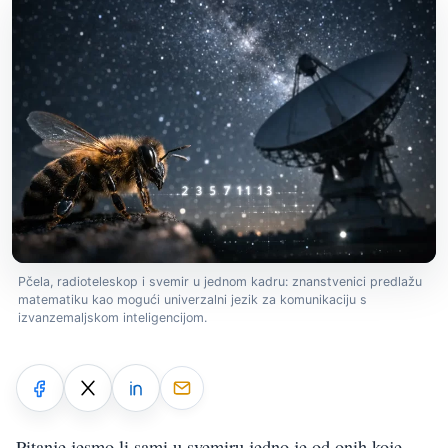
Pčela, radioteleskop i svemir u jednom kadru: znanstvenici predlažu
matematiku kao mogući univerzalni jezik za komunikaciju s
izvanzemaljskom inteligencijom.
Pitanje jesmo li sami u svemiru jedno je od onih koje