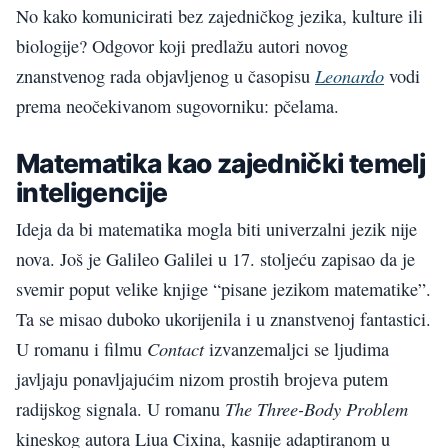
No kako komunicirati bez zajedničkog jezika, kulture ili
biologije? Odgovor koji predlažu autori novog
Leonardo
znanstvenog rada objavljenog u časopisu
vodi
prema neočekivanom sugovorniku: pčelama.
Matematika kao zajednički temelj
inteligencije
Ideja da bi matematika mogla biti univerzalni jezik nije
nova. Još je
Galileo Galilei
u 17. stoljeću zapisao da je
svemir poput velike knjige “pisane jezikom matematike”.
Ta se misao duboko ukorijenila i u znanstvenoj fantastici.
Contact
U romanu i filmu
izvanzemaljci se ljudima
javljaju ponavljajućim nizom prostih brojeva putem
The Three-Body Problem
radijskog signala. U romanu
kineskog autora Liua Cixina, kasnije adaptiranom u