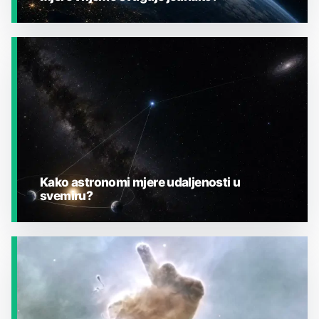
JESTE LI ZNALI?
Kako astronomi mjere udaljenosti u
svemiru?
JESTE LI ZNALI?