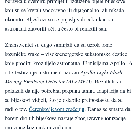
boravka u svemiru primijetili izdužene bijele bljeskove
koji su se kretali vodoravno ili dijagonalno, ali nikada
okomito. Bljeskovi su se pojavljivali čak i kad su
astronauti zatvorili oči, a često bi remetili san.
Znanstvenici su dugo sumnjali da su uzrok tome
kozmičke zrake – visokoenergetske subatomske čestice
koje prodiru kroz tijelo astronauta. U misijama Apollo 16
Apollo Light Flash
i 17 testiran je instrument nazvan
Moving Emulsion Detector (ALFMED)
. Rezultati su
pokazali da nije potrebna potpuna tamna adaptacija da bi
se bljeskovi vidjeli, što je oslabilo pretpostavku da se
radi o tzv.
Čerenkovljevom zračenju
. Danas se smatra da
barem dio tih bljeskova nastaje zbog izravne ionizacije
mrežnice kozmičkim zrakama.