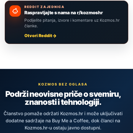
REDDIT ZAJEDNICA
Raspravljajte s nama na r/kozmoshr
Podijelite pitanja, izvore i komentare uz Kozmos.hr
članke.
Otvori Reddit
KOZMOS BEZ OGLASA
Podrži neovisne priče o svemiru,
znanosti i tehnologiji.
Članstvo pomaže održati Kozmos.hr i može uključivati
dodatne sadržaje na Buy Me a Coffee, dok članci na
Kozmos.hr-u ostaju javno dostupni.