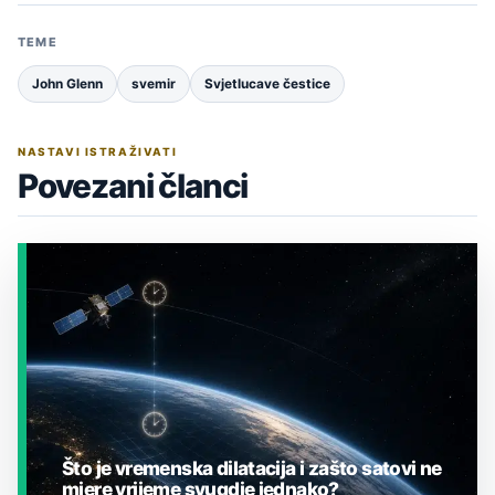
TEME
John Glenn
svemir
Svjetlucave čestice
NASTAVI ISTRAŽIVATI
Povezani članci
Što je vremenska dilatacija i zašto satovi ne
mjere vrijeme svugdje jednako?