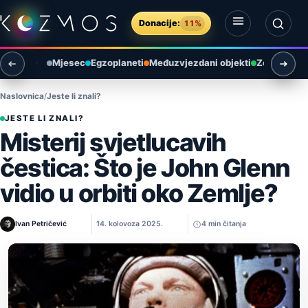
Preskoči na sadržaj
Donacije:
11%
Otvori izbornik
Otvori pretragu
Mjesec
Egzoplaneti
Međuzvjezdani objekti
Zemlja i ok
Naslovnica
Jeste li znali?
JESTE LI ZNALI?
Misterij svjetlucavih
čestica: Što je John Glenn
vidio u orbiti oko Zemlje?
Ivan Petričević
14. kolovoza 2025.
4 min čitanja