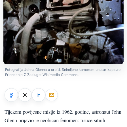
Fotografija Johna Glenna u orbiti. Snimljeno kamerom unutar kapsule
Friendship 7. Zasluge: Wikimedia Commons.
Tijekom povijesne misije iz 1962. godine, astronaut John
Glenn prijavio je neobičan fenomen: tisuće sitnih