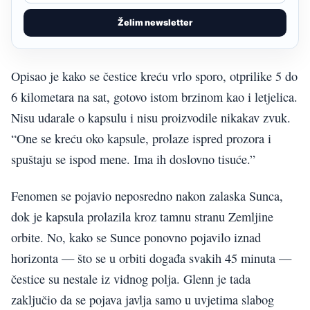
Želim newsletter
Opisao je kako se čestice kreću vrlo sporo, otprilike 5 do
6 kilometara na sat, gotovo istom brzinom kao i letjelica.
Nisu udarale o kapsulu i nisu proizvodile nikakav zvuk.
“One se kreću oko kapsule, prolaze ispred prozora i
spuštaju se ispod mene. Ima ih doslovno tisuće.”
Fenomen se pojavio neposredno nakon zalaska Sunca,
dok je kapsula prolazila kroz tamnu stranu Zemljine
orbite. No, kako se Sunce ponovno pojavilo iznad
horizonta — što se u orbiti događa svakih 45 minuta —
čestice su nestale iz vidnog polja. Glenn je tada
zaključio da se pojava javlja samo u uvjetima slabog