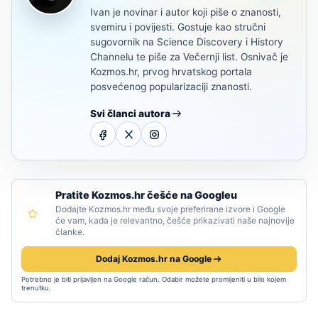
Ivan je novinar i autor koji piše o znanosti,
svemiru i povijesti. Gostuje kao stručni
sugovornik na Science Discovery i History
Channelu te piše za Večernji list. Osnivač je
Kozmos.hr, prvog hrvatskog portala
posvećenog popularizaciji znanosti.
Svi članci autora
Pratite Kozmos.hr češće na Googleu
Dodajte Kozmos.hr među svoje preferirane izvore i Google
će vam, kada je relevantno, češće prikazivati naše najnovije
članke.
Dodaj Kozmos.hr na Google
Potrebno je biti prijavljen na Google račun. Odabir možete promijeniti u bilo kojem
trenutku.