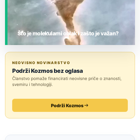
Što je molekularni oblak i zašto je važan?
JESTE LI ZNALI?
NEOVISNO NOVINARSTVO
Podrži Kozmos bez oglasa
Članstvo pomaže financirati neovisne priče o znanosti,
svemiru i tehnologiji.
Podrži Kozmos