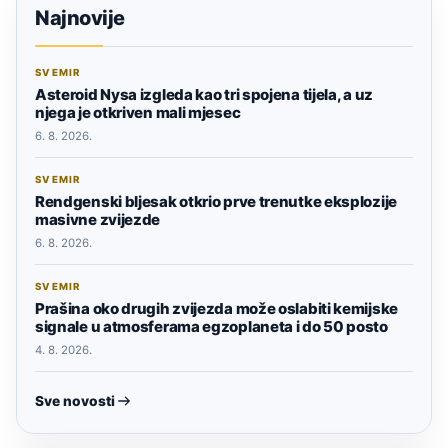
Najnovije
SVEMIR
Asteroid Nysa izgleda kao tri spojena tijela, a uz
njega je otkriven mali mjesec
6. 8. 2026.
SVEMIR
Rendgenski bljesak otkrio prve trenutke eksplozije
masivne zvijezde
6. 8. 2026.
SVEMIR
Prašina oko drugih zvijezda može oslabiti kemijske
signale u atmosferama egzoplaneta i do 50 posto
4. 8. 2026.
Sve novosti