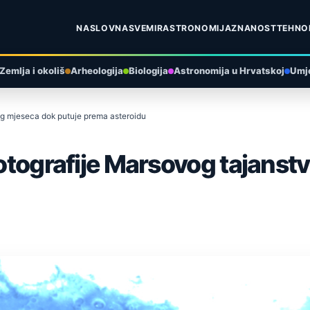
NASLOVNA
SVEMIR
ASTRONOMIJA
ZNANOST
TEHNO
Zemlja i okoliš
Arheologija
Biologija
Astronomija u Hrvatskoj
Umje
nog mjeseca dok putuje prema asteroidu
 fotografije Marsovog tajans