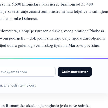
rsu na 5.600 kilometara, krećući se brzinom od 33.480
na je za testiranje znanstvenih instrumenata letjelice, a snimljen
rijetke snimke Deimosa.
lometara, slabije je istražen od svog većeg pratioca Phobosa.
ovom podrijetlu – dok jedni smatraju da je riječ o zarobljenom
slijed udara golemog svemirskog tijela na Marsovu površinu.
Želim newsletter
, znanosti i tehnologiji.
uta Rumunjske akademije naglasio je da nove snimke