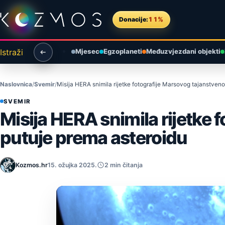
Preskoči na sadržaj
Donacije:
11%
Istraži
Mjesec
Egzoplaneti
Međuzvjezdani objekti
Naslovnica
Svemir
Misija HERA snimila rijetke fotografije Marsovog tajanstve
SVEMIR
Misija HERA snimila rijetke
putuje prema asteroidu
Kozmos.hr
15. ožujka 2025.
2 min čitanja