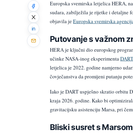
Europska svemirska letjelica HERA, na 
sudara, zabilježila je rijetke i detalj
objavila je
Europska svemirska agencij
Putovanje s važnom 
HERA je ključni dio europskog programa
učinke NASA-inog eksperimenta
DAR
letjelica je 2022. godine namjerno udari
čovječanstva da promijeni putanju poten
Iako je DART uspješno skratio orbitu 
kraja 2026. godine. Kako bi optimizirala 
gravitacijsku asistenciju Marsa, pri čem
Bliski susret s Marso