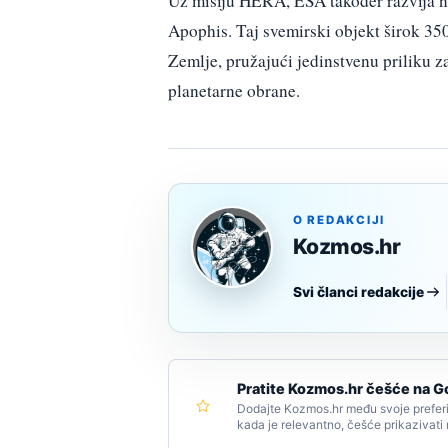
Uz misiju HERA, ESA također razvija no
Apophis. Taj svemirski objekt širok 35
Zemlje, pružajući jedinstvenu priliku z
planetarne obrane.
O REDAKCIJI
Kozmos.hr
Svi članci redakcije
Pratite Kozmos.hr češće na G
Dodajte Kozmos.hr među svoje preferi
kada je relevantno, češće prikazivati