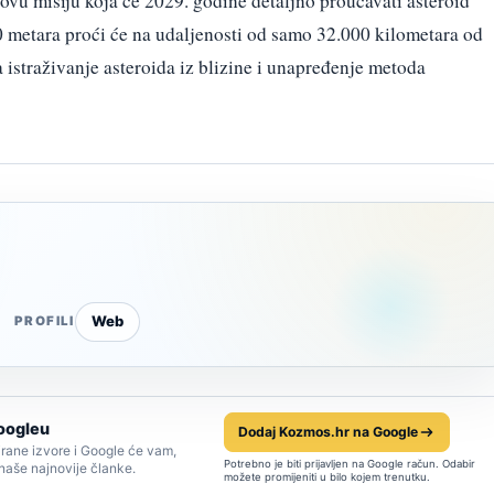
vu misiju koja će 2029. godine detaljno proučavati asteroid
0 metara proći će na udaljenosti od samo 32.000 kilometara od
a istraživanje asteroida iz blizine i unapređenje metoda
Web
PROFILI
oogleu
Dodaj Kozmos.hr na Google
rane izvore i Google će vam,
Potrebno je biti prijavljen na Google račun. Odabir
 naše najnovije članke.
možete promijeniti u bilo kojem trenutku.