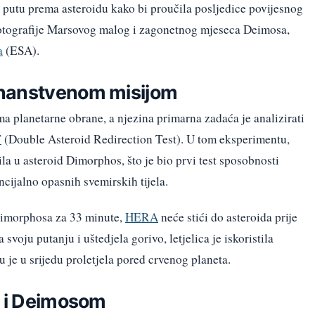
putu prema asteroidu kako bi proučila posljedice povijesnog
ne fotografije Marsovog malog i zagonetnog mjeseca Deimosa,
a
(ESA).
znanstvenom misijom
 planetarne obrane, a njezina primarna zadaća je analizirati
T
(Double Asteroid Redirection Test). U tom eksperimentu,
la u asteroid Dimorphos, što je bio prvi test sposobnosti
cijalno opasnih svemirskih tijela.
Dimorphosa za 33 minute,
HERA
neće stići do asteroida prije
svoju putanju i uštedjela gorivo, letjelica je iskoristila
u je u srijedu proletjela pored crvenog planeta.
m i Deimosom