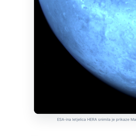
ESA-ina letjelica HERA snimila je prikaze M