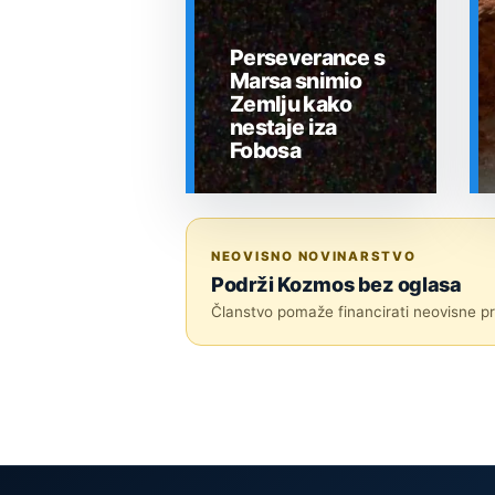
Perseverance s
Marsa snimio
Zemlju kako
nestaje iza
Fobosa
SVEMIR
NEOVISNO NOVINARSTVO
Podrži Kozmos bez oglasa
Članstvo pomaže financirati neovisne pri