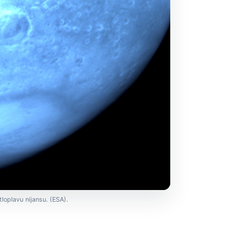
loplavu nijansu. (ESA).