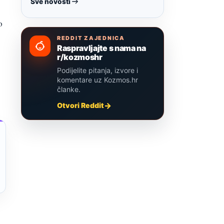
Sve novosti
o
REDDIT ZAJEDNICA
Raspravljajte s nama na
r/kozmoshr
Podijelite pitanja, izvore i
komentare uz Kozmos.hr
članke.
Otvori Reddit