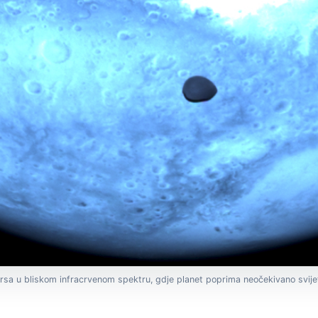
arsa u bliskom infracrvenom spektru, gdje planet poprima neočekivano svijet