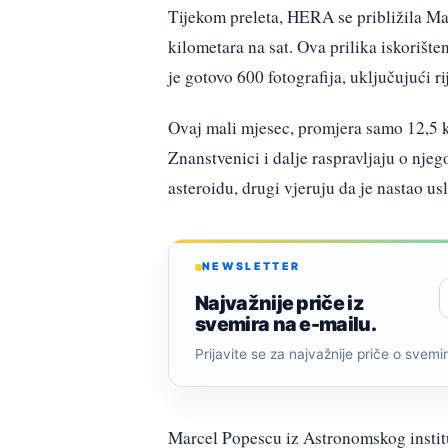
Tijekom preleta, HERA se približila Ma
kilometara na sat. Ova prilika iskorište
je gotovo 600 fotografija, uključujući 
Ovaj mali mjesec, promjera samo 12,5 ki
Znanstvenici i dalje raspravljaju o njeg
asteroidu, drugi vjeruju da je nastao u
NEWSLETTER
Najvažnije priče iz
svemira na e-mailu.
Prijavite se za najvažnije priče o svemiru
Marcel Popescu iz Astronomskog instit