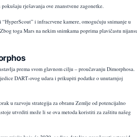
 u pokušaju rješavanja ove znanstvene zagonetke.
i “HyperScout” i infracrvene kamere, omogućuju snimanje u
. Zbog toga Mars na nekim snimkama poprima plavičastu nijans
morphos
stavlja prema svom glavnom cilju – proučavanju Dimorphosa.
sljedice DART-ovog udara i prikupiti podatke o unutarnjoj
rak u razvoju strategija za obranu Zemlje od potencijalno
toje utvrditi može li se ova metoda koristiti za zaštitu našeg