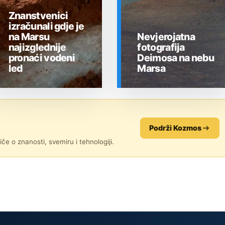
Znanstvenici
izračunali gdje je
na Marsu
Nevjerojatna
najizglednije
fotografija
pronaći vodeni
Deimosa na nebu
led
Marsa
SVEMIR
SVEMIR
Podrži Kozmos
če o znanosti, svemiru i tehnologiji.