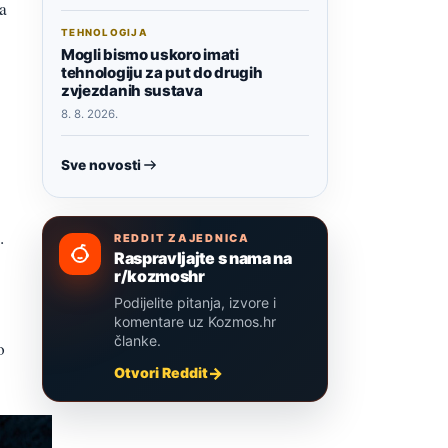
a
TEHNOLOGIJA
Mogli bismo uskoro imati
tehnologiju za put do drugih
zvjezdanih sustava
8. 8. 2026.
Sve novosti
.
REDDIT ZAJEDNICA
Raspravljajte s nama na
r/kozmoshr
Podijelite pitanja, izvore i
komentare uz Kozmos.hr
članke.
o
Otvori Reddit