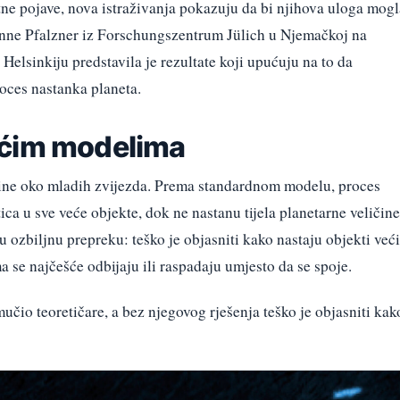
tne pojave, nova istraživanja pokazuju da bi njihova uloga mogl
sanne Pfalzner iz Forschungszentrum Jülich u Njemačkoj na
sinkiju predstavila je rezultate koji upućuju na to da
oces nastanka planeta.
ećim modelima
ašine oko mladih zvijezda. Prema standardnom modelu, proces
ica u sve veće objekte, dok ne nastanu tijela planetarne veličine
ozbiljnu prepreku: teško je objasniti kako nastaju objekti veći
a se najčešće odbijaju ili raspadaju umjesto da se spoje.
čio teoretičare, a bez njegovog rješenja teško je objasniti kak