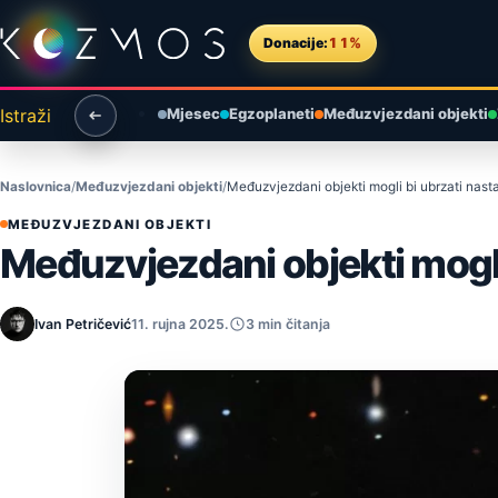
Preskoči na sadržaj
Donacije:
11%
Istraži
Mjesec
Egzoplaneti
Međuzvjezdani objekti
Naslovnica
Međuzvjezdani objekti
Međuzvjezdani objekti mogli bi ubrzati nast
MEĐUZVJEZDANI OBJEKTI
Međuzvjezdani objekti mogli
Ivan Petričević
11. rujna 2025.
3 min čitanja