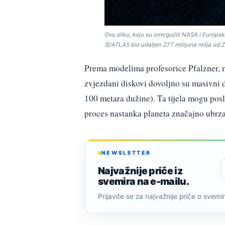
Ovu sliku, koju su omogućili NASA i Europsk
3I/ATLAS bio udaljen 277 milijuna milja od
Prema modelima profesorice Pfalzner, m
zvjezdani diskovi dovoljno su masivni d
100 metara dužine). Ta tijela mogu poslu
proces nastanka planeta značajno ubrza
NEWSLETTER
Najvažnije priče iz
svemira na e-mailu.
Prijavite se za najvažnije priče o svemiru