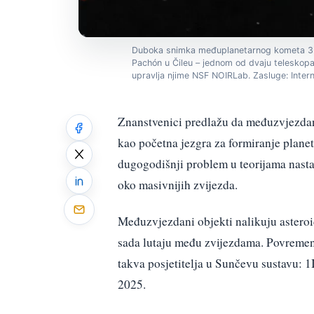
Duboka snimka međuplanetarnog kometa 3I/
Pachón u Čileu – jednom od dvaju teleskopa
upravlja njime NSF NOIRLab. Zasluge: Inter
Znanstvenici predlažu da međuzvjezdan
kao početna jezgra za formiranje plane
dugogodišnji problem u teorijama nastan
oko masivnijih zvijezda.
Međuzvjezdani objekti nalikuju asteroidi
sada lutaju među zvijezdama. Povremeno
takva posjetitelja u Sunčevu sustavu: 
2025.