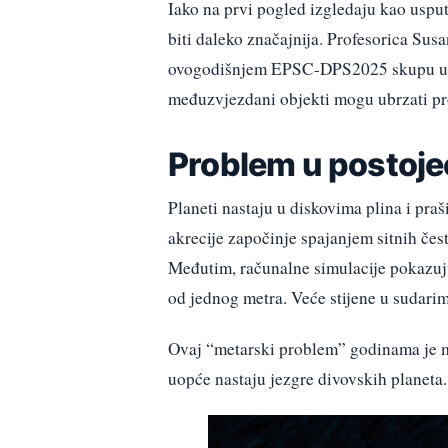
Iako na prvi pogled izgledaju kao uspu
biti daleko značajnija. Profesorica Su
ovogodišnjem EPSC-DPS2025 skupu u Hel
međuzvjezdani objekti mogu ubrzati pr
Problem u postoj
Planeti nastaju u diskovima plina i pr
akrecije započinje spajanjem sitnih čest
Međutim, računalne simulacije pokazuju 
od jednog metra. Veće stijene u sudarim
Ovaj “metarski problem” godinama je mu
uopće nastaju jezgre divovskih planeta.