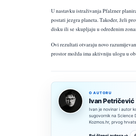
U nastavku istraživanja Pfalzner planira
postati jezgra planeta. Također, želi p
disku ili se skupljaju u određenim zona
Ovi rezultati otvaraju novo razumijeva
prostor možda ima aktivniju ulogu u obl
O AUTORU
Ivan Petričević
Ivan je novinar i autor k
sugovornik na Science Di
Kozmos.hr, prvog hrvats
Svi članci autora