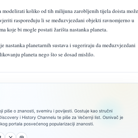
 modelirati koliko od tih milijuna zarobljenih tijela doista mož
rovjeriti raspoređuju li se međuzvjezdani objekti ravnomjerno u
ma koje bi mogle postati žarišta nastanka planeta.
nje nastanka planetarnih sustava i sugeriraju da međuzvjezdani
ikovanju planeta nego što se dosad mislilo.
oji piše o znanosti, svemiru i povijesti. Gostuje kao stručni
scovery i History Channelu te piše za Večernji list. Osnivač je
kog portala posvećenog popularizaciji znanosti.