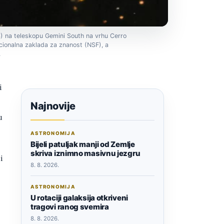
 na teleskopu Gemini South na vrhu Cerro
cionalna zaklada za znanost (NSF), a
.
i
Najnovije
u
ASTRONOMIJA
Bijeli patuljak manji od Zemlje
skriva iznimno masivnu jezgru
i
8. 8. 2026.
ASTRONOMIJA
U rotaciji galaksija otkriveni
tragovi ranog svemira
8. 8. 2026.