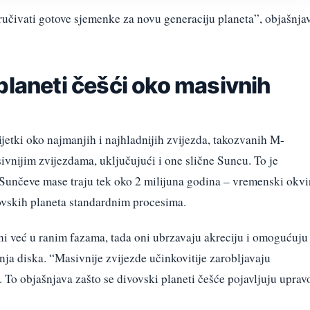
učivati gotove sjemenke za novu generaciju planeta”, objašnja
planeti češći oko masivnih
rijetki oko najmanjih i najhladnijih zvijezda, takozvanih M-
sivnijim zvijezdama, uključujući i one slične Suncu. To je
 Sunčeve mase traju tek oko 2 milijuna godina – vremenski okvi
vovskih planeta standardnim procesima.
i već u ranim fazama, tada oni ubrzavaju akreciju i omogućuju
nja diska. “Masivnije zvijezde učinkovitije zarobljavaju
To objašnjava zašto se divovski planeti češće pojavljuju uprav