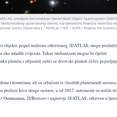
ATLAS, snimljena instrumentom Gemini Multi-Object Spectrograph (GMOS)
 Međunarodnog opservatorija Gemini, koji djelomično financira Američka na
national Gemini Observatory / NOIRLab / NSF / AURA / Shadow the Scientist
i objekti, poput nedavno otkrivenog 3I/ATLAS, mogu poslužit
ta oko mladih zvijezda. Takav mehanizam mogao bi riješiti
ka planeta i objasniti zašto se divovski planeti češće pojavljuj
ma i kometima, ali su izbačeni iz vlastitih planetarnih sustava 
 prolaze kroz druge sustave, a od 2017. astronomi su uočili tri
1I/ʻOumuamua, 2I/Borisov i najnoviji 3I/ATLAS, otkriven u ljeto