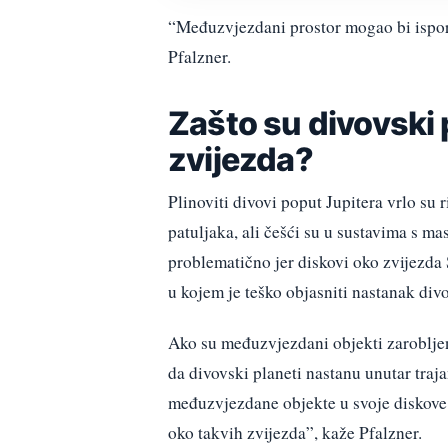
“Međuzvjezdani prostor mogao bi ispor
Pfalzner.
Zašto su divovski 
zvijezda?
Plinoviti divovi poput Jupitera vrlo su 
patuljaka, ali češći su u sustavima s ma
problematično jer diskovi oko zvijezda
u kojem je teško objasniti nastanak di
Ako su međuzvjezdani objekti zarobljen
da divovski planeti nastanu unutar traja
međuzvjezdane objekte u svoje diskove. 
oko takvih zvijezda”, kaže Pfalzner.