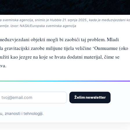
a svemirska agencija, snimio je Hubble 21. srpnja 2025., kada je među­zvjezdani k
 Zemlje. Izvor: NASA/Europska svemirska agencija
eđuzvjezdani objekti mogli bi zaobići taj problem. Mladi
a gravitacijski zarobe milijune tijela veličine ʻOumuamue (oko
žiti kao jezgre na koje se hvata dodatni materijal, čime se
va.
Želim newsletter
, znanosti i tehnologiji.