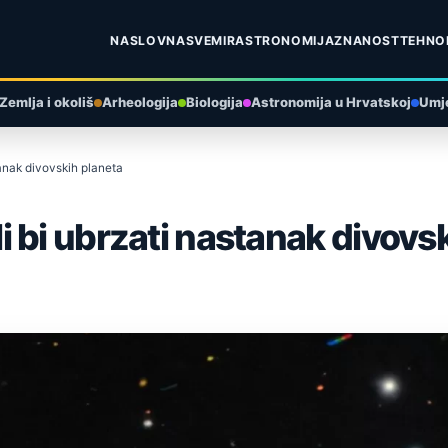
NASLOVNA
SVEMIR
ASTRONOMIJA
ZNANOST
TEHNO
Zemlja i okoliš
Arheologija
Biologija
Astronomija u Hrvatskoj
Umje
anak divovskih planeta
 bi ubrzati nastanak divovs