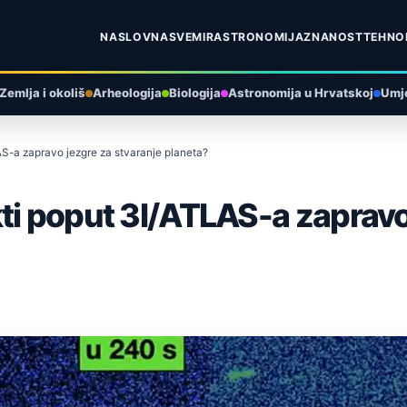
NASLOVNA
SVEMIR
ASTRONOMIJA
ZNANOST
TEHNO
Zemlja i okoliš
Arheologija
Biologija
Astronomija u Hrvatskoj
Umje
AS-a zapravo jezgre za stvaranje planeta?
ti poput 3I/ATLAS-a zapravo