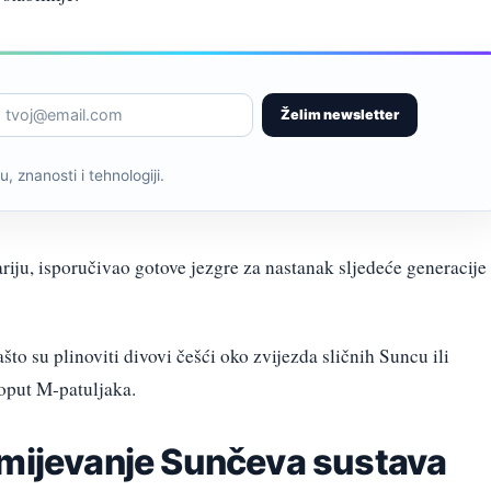
Želim newsletter
, znanosti i tehnologiji.
iju, isporučivao gotove jezgre za nastanak sljedeće generacije
o su plinoviti divovi češći oko zvijezda sličnih Suncu ili
poput M-patuljaka.
umijevanje Sunčeva sustava