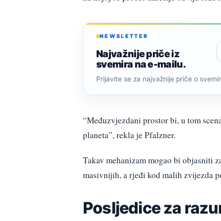
NEWSLETTER
Najvažnije priče iz
svemira na e-mailu.
Prijavite se za najvažnije priče o svemiru
“Međuzvjezdani prostor bi, u tom scenar
planeta”, rekla je Pfalzner.
Takav mehanizam mogao bi objasniti zašt
masivnijih, a rjeđi kod malih zvijezda 
Posljedice za raz