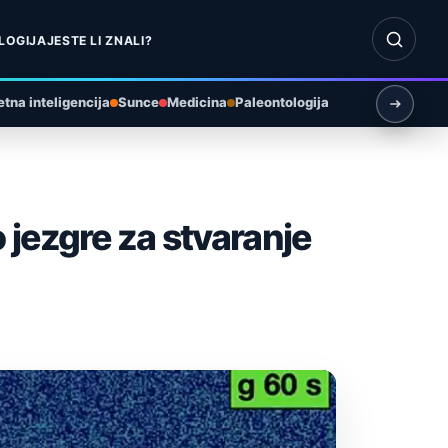
Otvori pr
LOGIJA
JESTE LI ZNALI?
tna inteligencija
Sunce
Medicina
Paleontologija
 jezgre za stvaranje