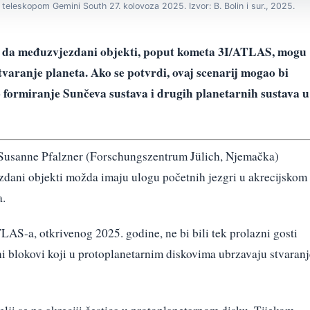
eleskopom Gemini South 27. kolovoza 2025. Izvor: B. Bolin i sur., 2025.
a da međuzvjezdani objekti, poput kometa 3I/ATLAS, mogu
tvaranje planeta. Ako se potvrdi, ovaj scenarij mogao bi
 formiranje Sunčeva sustava i drugih planetarnih sustava u
usanne Pfalzner (Forschungszentrum Jülich, Njemačka)
zdani objekti možda imaju ulogu početnih jezgri u akrecijskom
a.
AS-a, otkrivenog 2025. godine, ne bi bili tek prolazni gosti
ni blokovi koji u protoplanetarnim diskovima ubrzavaju stvaranj