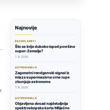
Najnovije
EGZOPLANETI
Što se krije duboko ispod površine
super-Zemalja?
7. 8. 2026.
ASTRONOMIJA
Zagonetni rendgenski signal iz
mlaza supermasivne crne rupe
zbunjuje astronome
7. 8. 2026.
e
ASTRONOMIJA
Objavljena dosad najdetaljnija
spektroskopska karta Mliječne