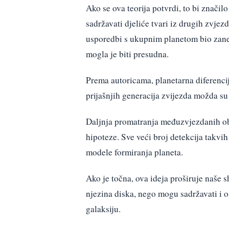
Ako se ova teorija potvrdi, to bi značil
sadržavati djeliće tvari iz drugih zvje
usporedbi s ukupnim planetom bio zane
mogla je biti presudna.
Prema autoricama, planetarna diferencijac
prijašnjih generacija zvijezda možda su 
Daljnja promatranja međuzvjezdanih obj
hipoteze. Sve veći broj detekcija takvih 
modele formiranja planeta.
Ako je točna, ova ideja proširuje naše s
njezina diska, nego mogu sadržavati i o
galaksiju.