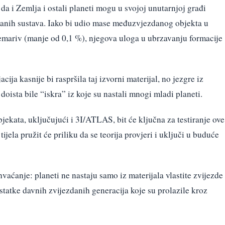
o da i Zemlja i ostali planeti mogu u svojoj unutarnjoj građi
zdanih sustava. Iako bi udio mase međuzvjezdanog objekta u
mariv (manje od 0,1 %), njegova uloga u ubrzavanju formacije
ija kasnije bi raspršila taj izvorni materijal, no jezgre iz
doista bile “iskra” iz koje su nastali mnogi mladi planeti.
ekata, uključujući i 3I/ATLAS, bit će ključna za testiranje ove
tijela pružit će priliku da se teorija provjeri i uključi u buduće
hvaćanje: planeti ne nastaju samo iz materijala vlastite zvijezde 
statke davnih zvijezdanih generacija koje su prolazile kroz