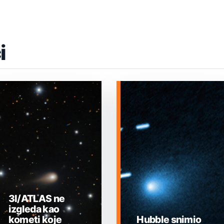
i
3I/ATLAS ne
izgleda kao
kometi koje
Hubble snimio