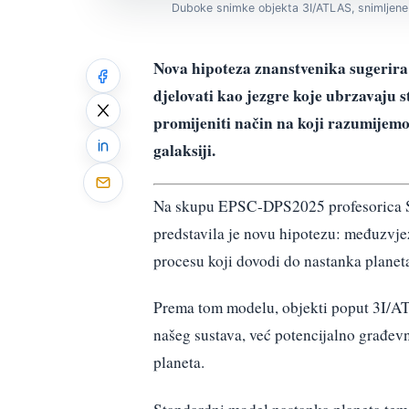
Duboke snimke objekta 3I/ATLAS, snimljene t
Nova hipoteza znanstvenika sugerir
djelovati kao jezgre koje ubrzavaju s
promijeniti način na koji razumijemo
galaksiji.
Na skupu EPSC-DPS2025 profesorica S
predstavila je novu hipotezu: međuzvje
procesu koji dovodi do nastanka planet
Prema tom modelu, objekti poput 3I/ATL
našeg sustava, već potencijalno građev
planeta.