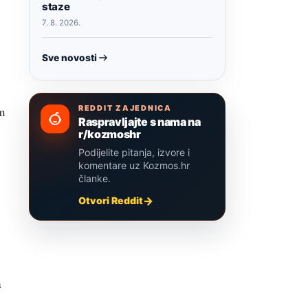
staze
7. 8. 2026.
Sve novosti
REDDIT ZAJEDNICA
om
Raspravljajte s nama na
r/kozmoshr
Podijelite pitanja, izvore i
komentare uz Kozmos.hr
članke.
Otvori Reddit
a