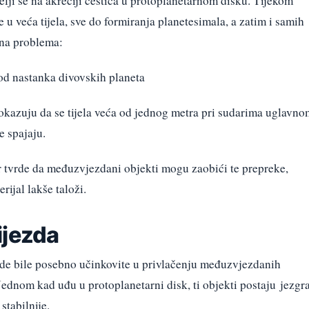
lji se na akreciji čestica u protoplanetarnom disku. Tijekom
e u veća tijela, sve do formiranja planetesimala, a zatim i samih
jna problema:
od nastanka divovskih planeta
e pokazuju da se tijela veća od jednog metra pri sudarima uglavn
e spajaju.
r tvrde da međuzvjezdani objekti mogu zaobići te prepreke,
rijal lakše taloži.
ijezda
de bile posebno učinkovite u privlačenju međuzvjezdanih
 Jednom kad uđu u protoplanetarni disk, ti objekti postaju jezgr
stabilnije.