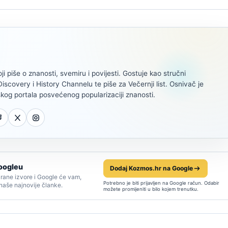
oji piše o znanosti, svemiru i povijesti. Gostuje kao stručni
scovery i History Channelu te piše za Večernji list. Osnivač je
kog portala posvećenog popularizaciji znanosti.
oogleu
Dodaj Kozmos.hr na Google
rane izvore i Google će vam,
Potrebno je biti prijavljen na Google račun. Odabir
 naše najnovije članke.
možete promijeniti u bilo kojem trenutku.