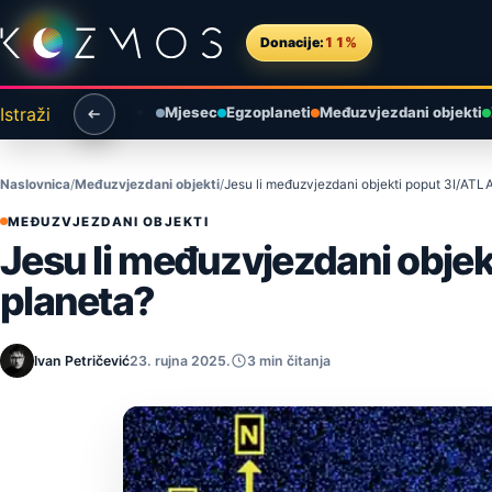
Preskoči na sadržaj
Donacije:
11%
Istraži
Mjesec
Egzoplaneti
Međuzvjezdani objekti
Naslovnica
Međuzvjezdani objekti
Jesu li međuzvjezdani objekti poput 3I/ATL
MEĐUZVJEZDANI OBJEKTI
Jesu li međuzvjezdani objek
planeta?
Ivan Petričević
23. rujna 2025.
3 min čitanja