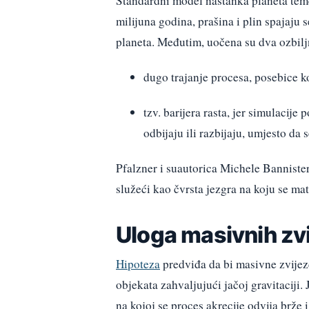
Standardni model nastanka planeta teme
milijuna godina, prašina i plin spajaju s
planeta. Međutim, uočena su dva ozbil
dugo trajanje procesa, posebice k
tzv. barijera rasta, jer simulacij
odbijaju ili razbijaju, umjesto da s
Pfalzner i suautorica Michele Banniste
služeći kao čvrsta jezgra na koju se mate
Uloga masivnih zv
Hipoteza
predviđa da bi masivne zvijez
objekata zahvaljujući jačoj gravitaciji.
na kojoj se proces akrecije odvija brže i 