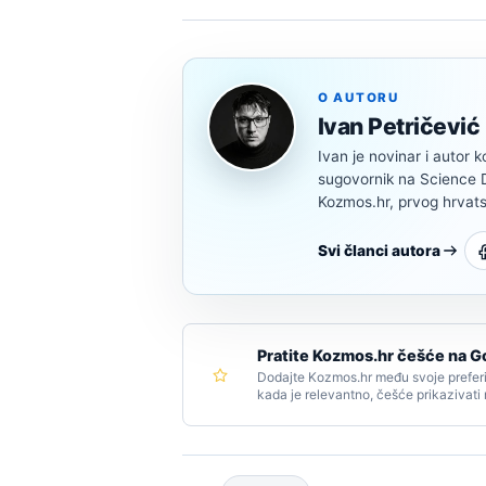
O AUTORU
Ivan Petričević
Ivan je novinar i autor k
sugovornik na Science Di
Kozmos.hr, prvog hrvats
Svi članci autora
Pratite Kozmos.hr češće na G
Dodajte Kozmos.hr među svoje preferi
kada je relevantno, češće prikazivati