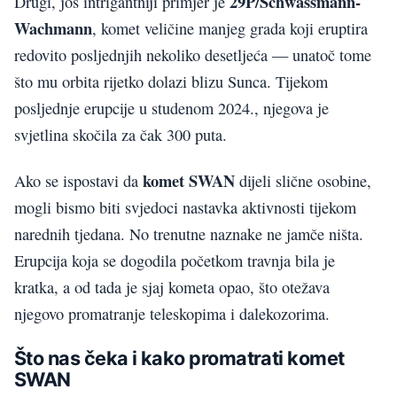
29P/Schwassmann-
Drugi, još intrigantniji primjer je
Wachmann
, komet veličine manjeg grada koji eruptira
redovito posljednjih nekoliko desetljeća — unatoč tome
što mu orbita rijetko dolazi blizu Sunca. Tijekom
posljednje erupcije u studenom 2024., njegova je
svjetlina skočila za čak 300 puta.
komet SWAN
Ako se ispostavi da
dijeli slične osobine,
mogli bismo biti svjedoci nastavka aktivnosti tijekom
narednih tjedana. No trenutne naznake ne jamče ništa.
Erupcija koja se dogodila početkom travnja bila je
kratka, a od tada je sjaj kometa opao, što otežava
njegovo promatranje teleskopima i dalekozorima.
Što nas čeka i kako promatrati komet
SWAN