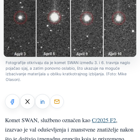
Fotografije otkrivaju da je komet SWAN između 3. i 6. travnja naglo
pojačao sjaj, a zatim ponovno oslabio, što ukazuje na moguće
izbacivanje materijala u obliku kratkotrajnog izbijanja. (Foto: Mike
Olason).
Komet SWAN, službeno označen kao
C/2025 F2
,
izazvao je val oduševljenja i znanstvene znatiželje nakon
što je doživio iznenadnu erupciju koja je privremeno