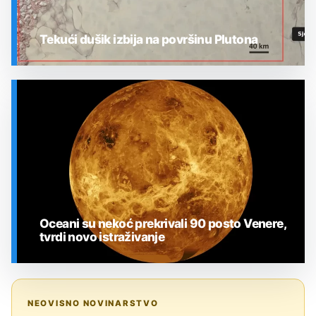
Tekući dušik izbija na površinu Plutona
SVEMIR
Oceani su nekoć prekrivali 90 posto Venere,
tvrdi novo istraživanje
SVEMIR
NEOVISNO NOVINARSTVO