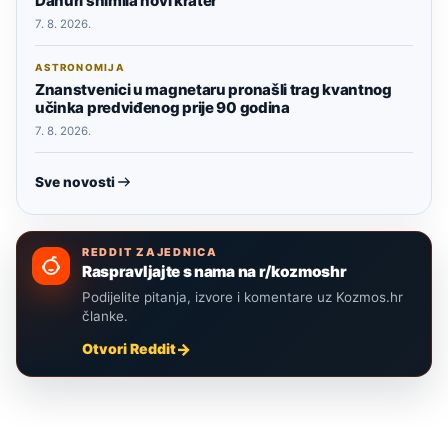
Danuri snimila novi krater
7. 8. 2026.
ASTRONOMIJA
Znanstvenici u magnetaru pronašli trag kvantnog
učinka predviđenog prije 90 godina
7. 8. 2026.
Sve novosti
REDDIT ZAJEDNICA
Raspravljajte s nama na r/kozmoshr
Podijelite pitanja, izvore i komentare uz Kozmos.hr
članke.
Otvori Reddit