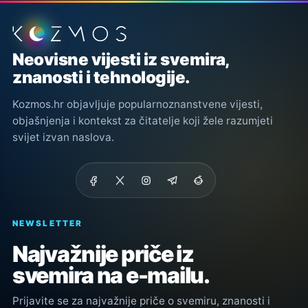
Podnožje stranice
Neovisne vijesti iz svemira,
znanosti i tehnologije.
Kozmos.hr objavljuje popularnoznanstvene vijesti,
objašnjenja i kontekst za čitatelje koji žele razumjeti
svijet izvan naslova.
NEWSLETTER
Najvažnije priče iz
svemira na e-mailu.
Prijavite se za najvažnije priče o svemiru, znanosti i