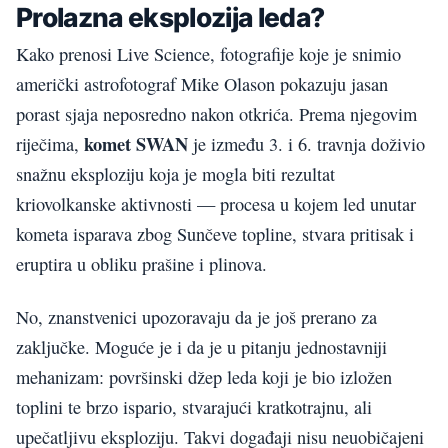
Prolazna eksplozija leda?
Kako prenosi Live Science, fotografije koje je snimio
američki astrofotograf Mike Olason pokazuju jasan
porast sjaja neposredno nakon otkrića. Prema njegovim
komet SWAN
riječima,
je između 3. i 6. travnja doživio
snažnu eksploziju koja je mogla biti rezultat
kriovolkanske aktivnosti — procesa u kojem led unutar
kometa isparava zbog Sunčeve topline, stvara pritisak i
eruptira u obliku prašine i plinova.
No, znanstvenici upozoravaju da je još prerano za
zaključke. Moguće je i da je u pitanju jednostavniji
mehanizam: površinski džep leda koji je bio izložen
toplini te brzo ispario, stvarajući kratkotrajnu, ali
upečatljivu eksploziju. Takvi događaji nisu neuobičajeni