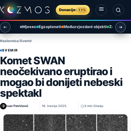
Preskoči na sadržaj
Donacije:
11%
Otvori izbornik
Otvori pretragu
Mjesec
Egzoplaneti
Međuzvjezdani objekti
Zemlja i ok
Naslovnica
Svemir
SVEMIR
Komet SWAN
neočekivano eruptirao i
mogao bi donijeti nebeski
spektakl
Ivan Petričević
16. travnja 2025.
4 min čitanja