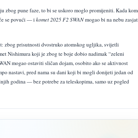
u zbog pune faze, to bi se uskoro moglo promijeniti. Kada kom
 će se povući — i
komet 2025 F2 SWAN
mogao bi na nebu zasjat
: zbog prisutnosti dvostruko atomskog ugljika, svijetli
omet Nishimura koji je zbog te boje dobio nadimak “zeleni
SWAN mogao ostaviti sličan dojam, osobito ako se aktivnost
po nastavi, pred nama su dani koji bi mogli donijeti jedan od
dnjih godina — bez potrebe za teleskopima, samo uz pogled