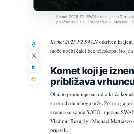
Komet 2025 F2 (SWAN) snimljen je 7. travnja
pojačao svoj sjaj. Fotografija: C. Messier
Komet 2025 F2 SWAN
otkriven krajem 
može uočiti čak i bez teleskopa, što je 
Komet koji je izn
približava vrhuncu
Obično prođu mjeseci od otkrića komet
su se odvile mnogo brže. Prvi su ga pri
svemirske sonde SOHO i njezine SWAN ka
Vladimir Bezugly i Michael Mattiazzo –
prijavili.