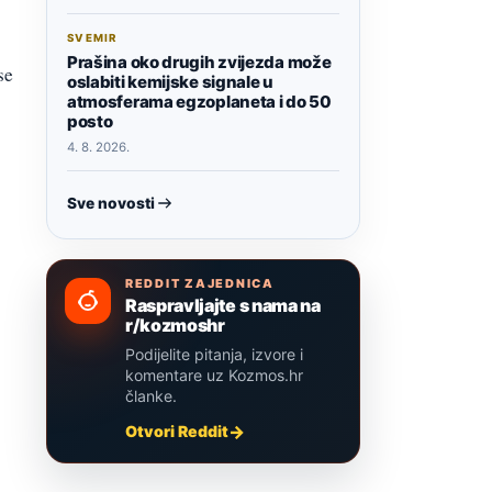
SVEMIR
Prašina oko drugih zvijezda može
se
oslabiti kemijske signale u
atmosferama egzoplaneta i do 50
posto
4. 8. 2026.
Sve novosti
REDDIT ZAJEDNICA
Raspravljajte s nama na
r/kozmoshr
Podijelite pitanja, izvore i
komentare uz Kozmos.hr
članke.
Otvori Reddit