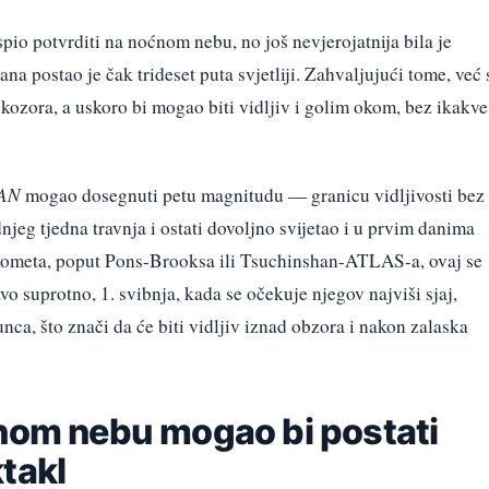
io potvrditi na noćnom nebu, no još nevjerojatnija bila je
ana postao je čak trideset puta svjetliji. Zahvaljujući tome, već 
ozora, a uskoro bi mogao biti vidljiv i golim okom, bez ikakve
WAN
mogao dosegnuti petu magnitudu — granicu vidljivosti bez
eg tjedna travnja i ostati dovoljno svijetao i u prvim danima
 kometa, poput Pons-Brooksa ili Tsuchinshan-ATLAS-a, ovaj se
o suprotno, 1. svibnja, kada se očekuje njegov najviši sjaj,
nca, što znači da će biti vidljiv iznad obzora i nakon zalaska
ćnom nebu mogao bi postati
takl