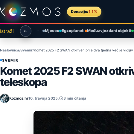
Preskoči na sadržaj
Donacije:
11%
Istraži
Mjesec
Egzoplaneti
Međuzvjezdani objekti
Naslovnica
Svemir
Komet 2025 F2 SWAN otkriven prije dva tjedna već je vidljiv 
SVEMIR
Komet 2025 F2 SWAN otkriven 
teleskopa
Kozmos.hr
10. travnja 2025.
3 min čitanja