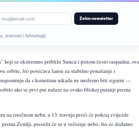
Želim newsletter
, znanosti i tehnologiji.
” koji se ekstremno približe Suncu i pritom često raspadnu, ova
ve orbite, što povećava šanse za stabilno ponašanje i
mi napominju da s kometima nikada ne možemo biti sigurni —
 osobito ako se prvi put nalaze na ovako bliskoj putanji prema
ru na istočnom nebu, a 13. travnja proći će pokraj zvijezde
 prema Zemlji, preselit će se u večernje nebo, što će dodatno