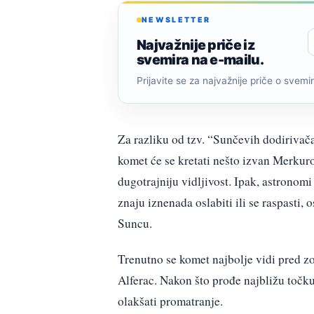
NEWSLETTER
Najvažnije priče iz
svemira na e-mailu.
Prijavite se za najvažnije priče o svemiru
Za razliku od tzv. “Sunčevih dodirivača
komet će se kretati nešto izvan Merkuro
dugotrajniju vidljivost. Ipak, astrono
znaju iznenada oslabiti ili se raspasti,
Suncu.
Trenutno se komet najbolje vidi pred zo
Alferac. Nakon što prođe najbližu točku
olakšati promatranje.