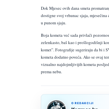
Dok Mjesec ovih dana smeta promatranj
dostigne svoj vrhunac sjaja, mjesečina
u punom sjaju.
Boja kometa već sada privlači pozornost
zelenkasto, baš kao i prošlogodišnji k
komet”. Fotografije sugeriraju da bi i 
kometa dodatno poveća. Ako se ovaj tem
vizualno najdojmljivijih kometa poslje
prema nebu.
O REDAKCIJI