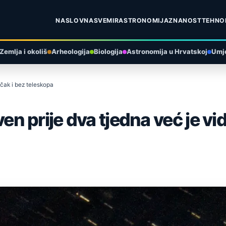
NASLOVNA
SVEMIR
ASTRONOMIJA
ZNANOST
TEHNO
Zemlja i okoliš
Arheologija
Biologija
Astronomija u Hrvatskoj
Umje
čak i bez teleskopa
prije dva tjedna već je vidl