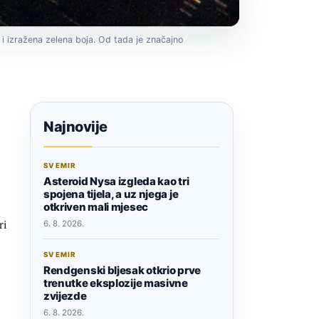
i izražena zelena boja. Od tada je značajno
Najnovije
SVEMIR
Asteroid Nysa izgleda kao tri
spojena tijela, a uz njega je
otkriven mali mjesec
ri
6. 8. 2026.
SVEMIR
Rendgenski bljesak otkrio prve
trenutke eksplozije masivne
zvijezde
6. 8. 2026.