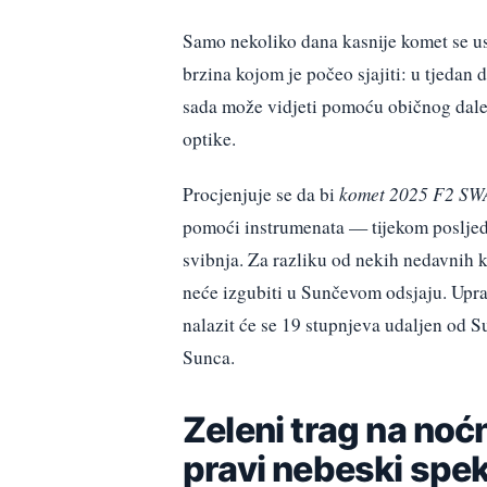
Samo nekoliko dana kasnije komet se usp
brzina kojom je počeo sjajiti: u tjedan d
sada može vidjeti pomoću običnog dalek
optike.
Procjenjuje se da bi
komet 2025 F2 S
pomoći instrumenata — tijekom posljednj
svibnja. Za razliku od nekih nedavnih
neće izgubiti u Sunčevom odsjaju. Uprav
nalazit će se 19 stupnjeva udaljen od Su
Sunca.
Zeleni trag na no
pravi nebeski spek