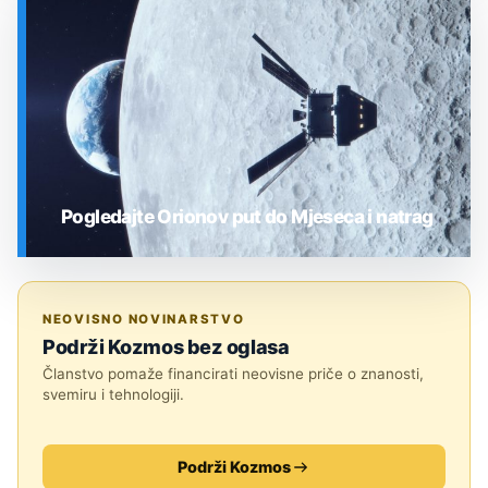
SVEMIR
Pogledajte Orionov put do Mjeseca i natrag
SVEMIR
NEOVISNO NOVINARSTVO
Podrži Kozmos bez oglasa
Članstvo pomaže financirati neovisne priče o znanosti,
svemiru i tehnologiji.
Podrži Kozmos