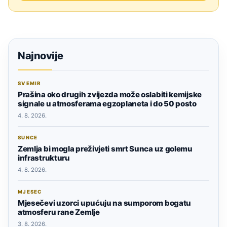
Najnovije
SVEMIR
Prašina oko drugih zvijezda može oslabiti kemijske
signale u atmosferama egzoplaneta i do 50 posto
4. 8. 2026.
SUNCE
Zemlja bi mogla preživjeti smrt Sunca uz golemu
infrastrukturu
4. 8. 2026.
MJESEC
Mjesečevi uzorci upućuju na sumporom bogatu
atmosferu rane Zemlje
3. 8. 2026.