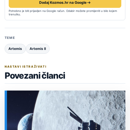
Dodaj Kozmos.hr na Google
Potrebno je biti prijavljen na Google račun. Odabir možete promijeniti u bilo kojem
trenutku.
TEME
Artemis
Artemis II
NASTAVI ISTRAŽIVATI
Povezani članci