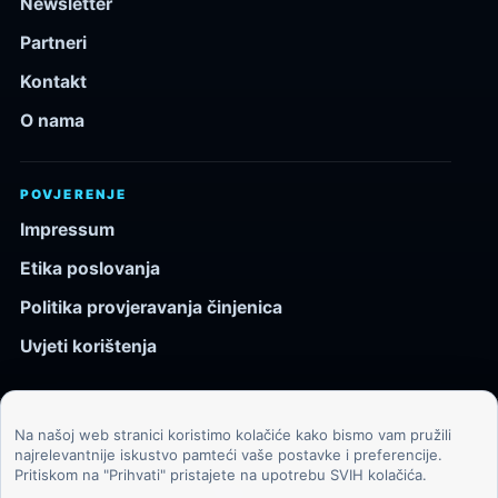
Newsletter
Partneri
Kontakt
O nama
POVJERENJE
Impressum
Etika poslovanja
Politika provjeravanja činjenica
Uvjeti korištenja
Na našoj web stranici koristimo kolačiće kako bismo vam pružili
© 2026 Kozmos.hr. Sva prava pridržana.
najrelevantnije iskustvo pamteći vaše postavke i preferencije.
Pritiskom na "Prihvati" pristajete na upotrebu SVIH kolačića.
Svemir, znanost, tehnologija i velike ideje za znatiželjne