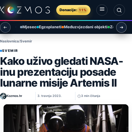
Preskoči na sadržaj
Donacije:
11%
Otvori izbornik
Otvori pretragu
Mjesec
Egzoplaneti
Međuzvjezdani objekti
Zemlja i ok
Naslovnica
Svemir
SVEMIR
Kako uživo gledati NASA-
inu prezentaciju posade
lunarne misije Artemis II
Kozmos.hr
3. travnja 2023.
3 min čitanja