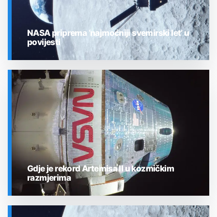
NASA priprema ‘najmoćniji svemirski let’ u
povijesti
SVEMIR
Gdje je rekord Artemisa II u kozmičkim
razmjerima