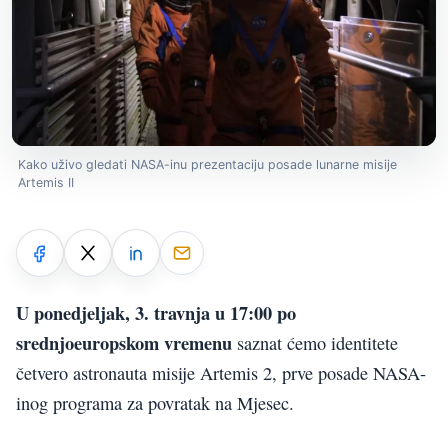
Kako uživo gledati NASA-inu prezentaciju posade lunarne misije
Artemis II
U ponedjeljak, 3. travnja u 17:00 po
srednjoeuropskom vremenu
saznat ćemo identitete
četvero astronauta misije Artemis 2, prve posade NASA-
inog programa za povratak na Mjesec.