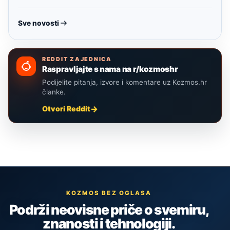
Sve novosti
REDDIT ZAJEDNICA
Raspravljajte s nama na r/kozmoshr
Podijelite pitanja, izvore i komentare uz Kozmos.hr
članke.
Otvori Reddit
KOZMOS BEZ OGLASA
Podrži neovisne priče o svemiru,
znanosti i tehnologiji.