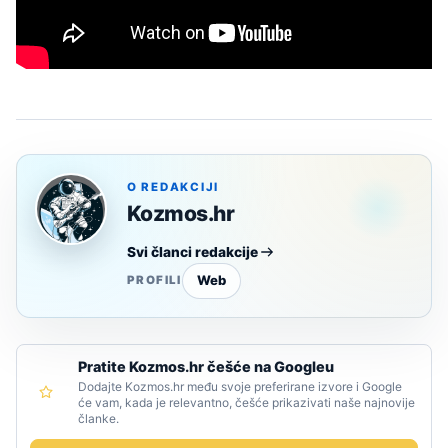
O REDAKCIJI
Kozmos.hr
Svi članci redakcije
Web
PROFILI
Pratite Kozmos.hr češće na Googleu
Dodajte Kozmos.hr među svoje preferirane izvore i Google
će vam, kada je relevantno, češće prikazivati naše najnovije
članke.