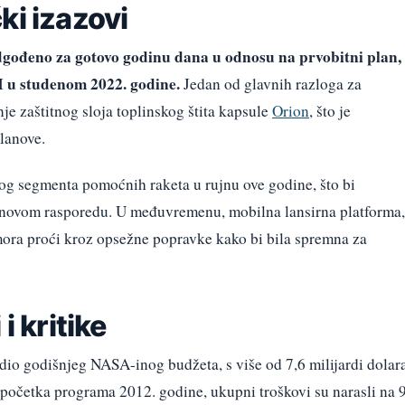
ki izazovi
odgođeno za gotovo godinu dana u odnosu na prvobitni plan,
I u studenom 2022. godine.
Jedan od glavnih razloga za
je zaštitnog sloja toplinskog štita kapsule
Orion
, što je
lanove.
og segmenta pomoćnih raketa u rujnu ove godine, što bi
 novom rasporedu. U međuvremenu, mobilna lansirna platforma,
 mora proći kroz opsežne popravke kako bi bila spremna za
i kritike
io godišnjeg NASA-inog budžeta, s više od 7,6 milijardi dolar
 početka programa 2012. godine, ukupni troškovi su narasli na 