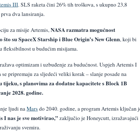
temis III
. SLS raketa čini 26% tih troškova, s ukupno 23,8
 prva dva lansiranja.
NASA razmatra mogućnost
ciju za misije Artemis,
o što su SpaceX Starship i Blue Origin’s New Glenn
, koji bi
u fleksibilnost u budućim misijama.
ražava optimizam i uzbuđenje za budućnost. Uspjeh Artemis I
 se pripremaju za sljedeći veliki korak – slanje posade na
u tijeku, s planovima za dodatne kapacitete s Block 1B
anje 2028. godine.
nje ljudi na
Mars
do 2040. godine, a program Artemis ključan j
 I nas je sve motivirao,”
zaključio je Honeycutt, izražavajući
traživanju svemira.