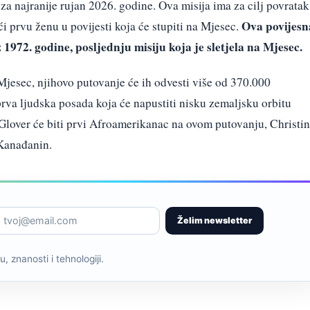
 za najranije rujan 2026. godine. Ova misija ima za cilj povratak
Ova povijesn
i prvu ženu u povijesti koja će stupiti na Mjesec.
 1972. godine, posljednju misiju koja je sletjela na Mjesec.
 Mjesec, njihovo putovanje će ih odvesti više od 370.000
rva ljudska posada koja će napustiti nisku zemaljsku orbitu
 Glover će biti prvi Afroamerikanac na ovom putovanju, Christi
Kanađanin.
Želim newsletter
, znanosti i tehnologiji.