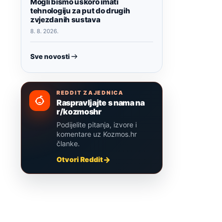
Mogli bismo uskoro imati
tehnologiju za put do drugih
zvjezdanih sustava
8. 8. 2026.
Sve novosti
REDDIT ZAJEDNICA
Raspravljajte s nama na
r/kozmoshr
Podijelite pitanja, izvore i
komentare uz Kozmos.hr
članke.
Otvori Reddit