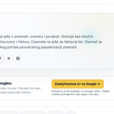
oji piše o znanosti, svemiru i povijesti. Gostuje kao stručni
scovery i History Channelu te piše za Večernji list. Osnivač je
kog portala posvećenog popularizaciji znanosti.
oogleu
Dodaj Kozmos.hr na Google
rane izvore i Google će vam,
Potrebno je biti prijavljen na Google račun. Odabir
 naše najnovije članke.
možete promijeniti u bilo kojem trenutku.