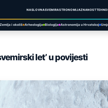
NASLOVNA
SVEMIR
ASTRONOMIJA
ZNANOST
TEHNO
Zemlja i okoliš
Arheologija
Biologija
Astronomija u Hrvatskoj
Umje
emirski let’ u povijesti