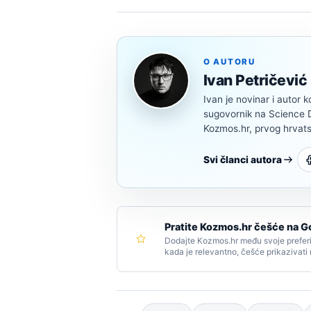
O AUTORU
Ivan Petričević
Ivan je novinar i autor k
sugovornik na Science Di
Kozmos.hr, prvog hrvats
Svi članci autora
Pratite Kozmos.hr češće na G
Dodajte Kozmos.hr među svoje preferi
kada je relevantno, češće prikazivati