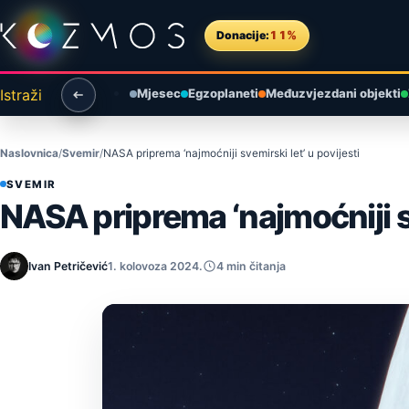
Preskoči na sadržaj
Donacije:
11%
Istraži
Mjesec
Egzoplaneti
Međuzvjezdani objekti
Naslovnica
Svemir
NASA priprema ‘najmoćniji svemirski let’ u povijesti
SVEMIR
NASA priprema ‘najmoćniji sv
Ivan Petričević
1. kolovoza 2024.
4 min čitanja