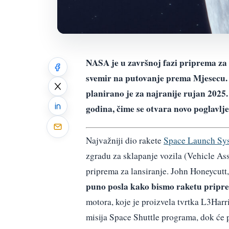
NASA je u završnoj fazi priprema za l
svemir na putovanje prema Mjesecu. 
planirano je za najranije rujan 2025.
godina, čime se otvara novo poglavlje
Najvažniji dio rakete
Space Launch Sy
zgradu za sklapanje vozila (Vehicle As
priprema za lansiranje. John Honeycutt
puno posla kako bismo raketu priprem
motora, koje je proizvela tvrtka L3Harr
misija Space Shuttle programa, dok će pr