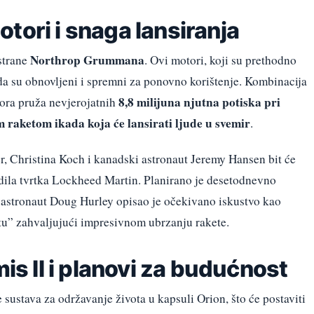
tori i snaga lansiranja
Northrop Grummana
strane
. Ovi motori, koji su prethodno
ada su obnovljeni i spremni za ponovno korištenje. Kombinacija
8,8 milijuna njutna potiska pri
tora pruža nevjerojatnih
 raketom ikada koja će lansirati ljude u svemir
.
, Christina Koch i kanadski astronaut Jeremy Hansen bit će
adila tvrtka Lockheed Martin. Planirano je desetodnevno
astronaut Doug Hurley opisao je očekivano iskustvo kao
tu” zahvaljujući impresivnom ubrzanju rakete.
mis II i planovi za budućnost
je sustava za održavanje života u kapsuli Orion, što će postaviti