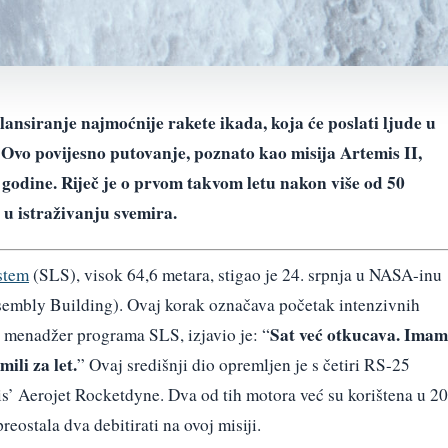
ansiranje najmoćnije rakete ikada, koja će poslati ljude u
Ovo povijesno putovanje, poznato kao misija Artemis II,
 godine. Riječ je o prvom takvom letu nakon više od 50
 u istraživanju svemira.
stem
(SLS), visok 64,6 metara, stigao je 24. srpnja u NASA-inu
sembly Building). Ovaj korak označava početak intenzivnih
Sat već otkucava. Ima
, menadžer programa SLS, izjavio je: “
ili za let.
” Ovaj središnji dio opremljen je s četiri RS-25
is’ Aerojet Rocketdyne. Dva od tih motora već su korištena u 20
eostala dva debitirati na ovoj misiji.