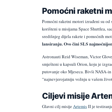
Pomoćni raketni mo
Pomoćni raketni motori izrađeni su od 
korišteni u misijama Space Shuttlea, s
središnjeg dijela rakete i pomoćnih mo
lansiranju. Ovo čini SLS najmoćnijom
Astronauti Reid Wiseman, Victor Glover
smješteni u kapsuli Orion, koju je izgr
putovanje oko Mjeseca. Bivši NASA-in 
“najnevjerojatniju vožnju u vašem živo
Ciljevi misije Arte
Glavni cilj misije
Artemis
II je testiran