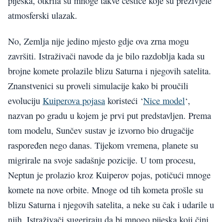
pijeska, otkrila su mnoge takve čestice koje su preživjele
atmosferski ulazak.
No, Zemlja nije jedino mjesto gdje ova zrna mogu
završiti. Istraživači navode da je bilo razdoblja kada su
brojne komete prolazile blizu Saturna i njegovih satelita.
Znanstvenici su proveli simulacije kako bi proučili
evoluciju
Kuiperova pojasa
koristeći ‘
Nice model
‘,
nazvan po gradu u kojem je prvi put predstavljen. Prema
tom modelu, Sunčev sustav je izvorno bio drugačije
raspoređen nego danas. Tijekom vremena, planete su
migrirale na svoje sadašnje pozicije. U tom procesu,
Neptun je prolazio kroz Kuiperov pojas, potičući mnoge
komete na nove orbite. Mnoge od tih kometa prošle su
blizu Saturna i njegovih satelita, a neke su čak i udarile u
njih. Istraživači sugeriraju da bi mnogo pijeska koji čini