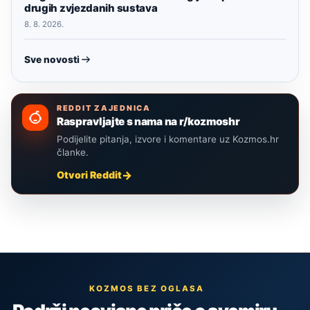
drugih zvjezdanih sustava
8. 8. 2026.
Sve novosti
REDDIT ZAJEDNICA
Raspravljajte s nama na r/kozmoshr
Podijelite pitanja, izvore i komentare uz Kozmos.hr
članke.
Otvori Reddit
KOZMOS BEZ OGLASA