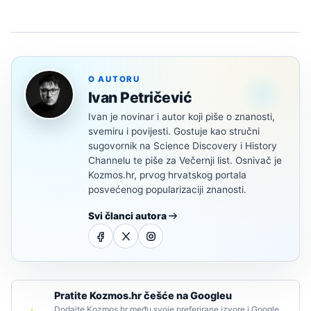
O AUTORU
Ivan Petričević
Ivan je novinar i autor koji piše o znanosti,
svemiru i povijesti. Gostuje kao stručni
sugovornik na Science Discovery i History
Channelu te piše za Večernji list. Osnivač je
Kozmos.hr, prvog hrvatskog portala
posvećenog popularizaciji znanosti.
Svi članci autora
Pratite Kozmos.hr češće na Googleu
Dodajte Kozmos.hr među svoje preferirane izvore i Google