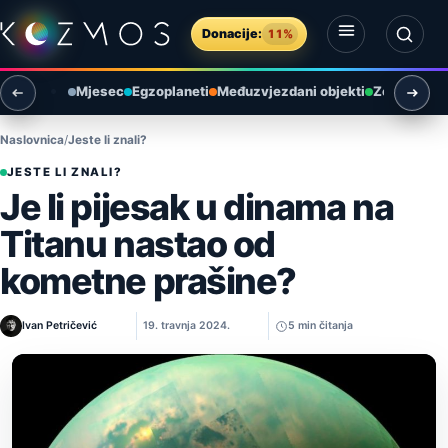
Preskoči na sadržaj
Donacije:
11%
Otvori izbornik
Otvori pretragu
Mjesec
Egzoplaneti
Međuzvjezdani objekti
Zemlja i ok
Naslovnica
Jeste li znali?
JESTE LI ZNALI?
Je li pijesak u dinama na
Titanu nastao od
kometne prašine?
Ivan Petričević
19. travnja 2024.
5 min čitanja