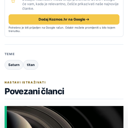
će vam, kada je relevantno, češće prikazivati naše najnovije
članke.
Dodaj Kozmos.hr na Google
Potrebno je biti prijavljen na Google račun. Odabir možete promijeniti u bilo kojem
trenutku.
TEME
Saturn
titan
NASTAVI ISTRAŽIVATI
Povezani članci