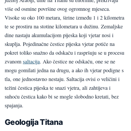
južnoj Arabiji, dine na Titanu su enormne, prekrivaju
više od osmine površine ovog ogromnog mjeseca.
Visoke su oko 100 metara, širine između 1 i 2 kilometra
te se prostiru na stotine kilometara u dužinu. Zemaljske
dine nastaju akumulacijom pijeska koji vjetar nosi i
skuplja. Pojedinačne čestice pijeska vjetar potiče na
pokret toliko snažno da odskaču i raspršuju se u procesu
zvanom
saltacija
. Ako čestice ne odskaču, one se ne
mogu gomilati jedna na drugu, a ako ih vjetar podigne s
tla, one jednostavno nestaju. Saltacija ovisi o veličini i
težini čestica pijeska te snazi vjetra, ali zahtijeva i
suhoću čestica kako bi se mogle slobodno kretati, bez
spajanja.
Geologija Titana