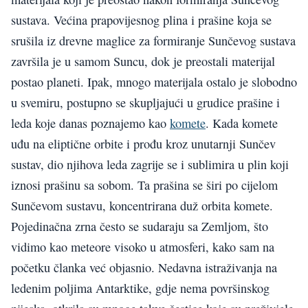
sustava. Većina prapovijesnog plina i prašine koja se
srušila iz drevne maglice za formiranje Sunčevog sustava
završila je u samom Suncu, dok je preostali materijal
postao planeti. Ipak, mnogo materijala ostalo je slobodno
u svemiru, postupno se skupljajući u grudice prašine i
leda koje danas poznajemo kao
komete
. Kada komete
uđu na eliptične orbite i prođu kroz unutarnji Sunčev
sustav, dio njihova leda zagrije se i sublimira u plin koji
iznosi prašinu sa sobom. Ta prašina se širi po cijelom
Sunčevom sustavu, koncentrirana duž orbita komete.
Pojedinačna zrna često se sudaraju sa Zemljom, što
vidimo kao meteore visoko u atmosferi, kako sam na
početku članka već objasnio. Nedavna istraživanja na
ledenim poljima Antarktike, gdje nema površinskog