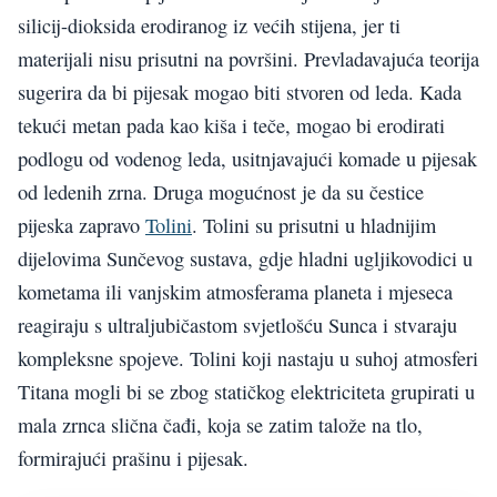
silicij-dioksida erodiranog iz većih stijena, jer ti
materijali nisu prisutni na površini. Prevladavajuća teorija
sugerira da bi pijesak mogao biti stvoren od leda. Kada
tekući metan pada kao kiša i teče, mogao bi erodirati
podlogu od vodenog leda, usitnjavajući komade u pijesak
od ledenih zrna. Druga mogućnost je da su čestice
pijeska zapravo
Tolini
. Tolini su prisutni u hladnijim
dijelovima Sunčevog sustava, gdje hladni ugljikovodici u
kometama ili vanjskim atmosferama planeta i mjeseca
reagiraju s ultraljubičastom svjetlošću Sunca i stvaraju
kompleksne spojeve. Tolini koji nastaju u suhoj atmosferi
Titana mogli bi se zbog statičkog elektriciteta grupirati u
mala zrnca slična čađi, koja se zatim talože na tlo,
formirajući prašinu i pijesak.