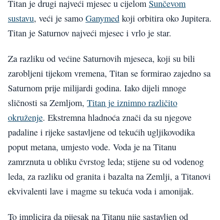
Titan je drugi najveći mjesec u cijelom
Sunčevom
sustavu
, veći je samo
Ganymed
koji orbitira oko Jupitera.
Titan je Saturnov najveći mjesec i vrlo je star.
Za razliku od većine Saturnovih mjeseca, koji su bili
zarobljeni tijekom vremena, Titan se formirao zajedno sa
Saturnom prije milijardi godina. Iako dijeli mnoge
sličnosti sa Zemljom,
Titan je iznimno različito
okruženje
. Ekstremna hladnoća znači da su njegove
padaline i rijeke sastavljene od tekućih ugljikovodika
poput metana, umjesto vode. Voda je na Titanu
zamrznuta u obliku čvrstog leda; stijene su od vodenog
leda, za razliku od granita i bazalta na Zemlji, a Titanovi
ekvivalenti lave i magme su tekuća voda i amonijak.
To implicira da pijesak na Titanu nije sastavljen od