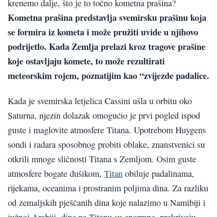
krenemo dalje, što je to točno kometna prašina?
Kometna prašina predstavlja svemirsku prašinu koja
se formira iz kometa i može pružiti uvide u njihovo
podrijetlo. Kada Zemlja prelazi kroz tragove prašine
koje ostavljaju komete, to može rezultirati
meteorskim rojem, poznatijim kao “zvijezde padalice.
Kada je svemirska letjelica Cassini ušla u orbitu oko
Saturna, njezin dolazak omogućio je prvi pogled ispod
guste i maglovite atmosfere Titana. Upotrebom Huygens
sondi i radara sposobnog probiti oblake, znanstvenici su
otkrili mnoge sličnosti Titana s Zemljom. Osim guste
atmosfere bogate dušikom,
Titan
obiluje padalinama,
rijekama, oceanima i prostranim poljima dina. Za razliku
od zemaljskih pješčanih dina koje nalazimo u Namibiji i