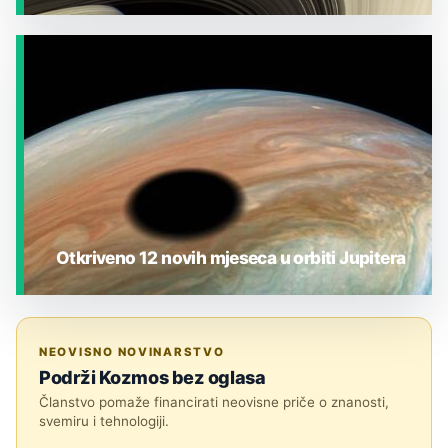
JESTE LI ZNALI?
Otkriveno 12 novih mjeseca u orbiti Jupitera
JESTE LI ZNALI?
NEOVISNO NOVINARSTVO
Podrži Kozmos bez oglasa
Članstvo pomaže financirati neovisne priče o znanosti,
svemiru i tehnologiji.