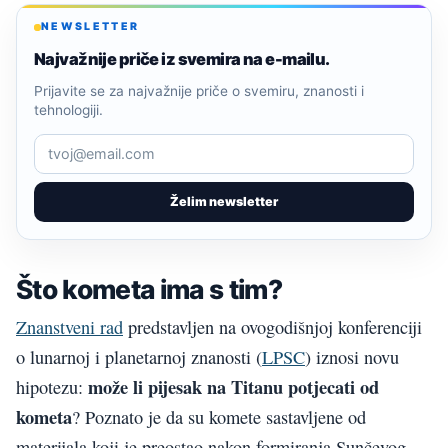
NEWSLETTER
Najvažnije priče iz svemira na e-mailu.
Prijavite se za najvažnije priče o svemiru, znanosti i
tehnologiji.
Želim newsletter
Što kometa ima s tim?
Znanstveni rad
predstavljen na ovogodišnjoj konferenciji
o lunarnoj i planetarnoj znanosti (
LPSC
) iznosi novu
može li pijesak na Titanu potjecati od
hipotezu:
kometa
? Poznato je da su komete sastavljene od
materijala koji je preostao nakon formiranja Sunčevog