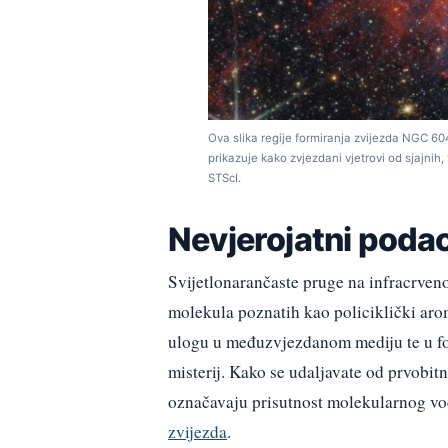
Ova slika regije formiranja zvijezda NGC 
prikazuje kako zvjezdani vjetrovi od sjajnih,
STScI.
Nevjerojatni poda
Svijetlonarančaste pruge na infracrveno
molekula poznatih kao policiklički arom
ulogu u međuzvjezdanom mediju te u form
misterij. Kako se udaljavate od prvobit
označavaju prisutnost molekularnog vodi
zvijezda
.