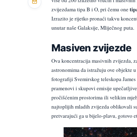
više od 200 izuzetno vrućih i masivnih 
tip
zvijezdama tipa B i O, pri čemu one
Izrazito je rijetko pronaći takvu koncen
unutar naše Galaksije, Mliječnog puta.
Masiven zvijezde
Ova koncentracija masivnih zvijezda, 
astronomima da istražuju ove objekte u 
fotografiji Svemirskog teleskopa James 
pramenovi i skupovi emisije upečatljive 
pročišćenim prostorima ili velikim mjeh
najtoplijih mladih zvijezda oblikovali su
pretvarajući ga u bijelo-plavu, gotovo e