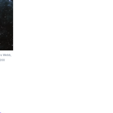
es Webb,
 200