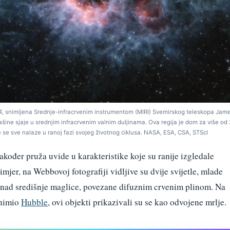
04, snimljena Srednje-infracrvenim instrumentom (MIRI) Svemirskog teleskopa Jam
prašine sjaje u srednjim infracrvenim valnim duljinama. Ova regija je dom za više od
oje se sve nalaze u ranoj fazi svojeg životnog ciklusa. NASA, ESA, CSA, STScI
kođer pruža uvide u karakteristike koje su ranije izgledale
er, na Webbovoj fotografiji vidljive su dvije svijetle, mlade
 iznad središnje maglice, povezane difuznim crvenim plinom. Na
snimio
Hubble
, ovi objekti prikazivali su se kao odvojene mrlje.