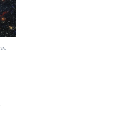
,
CSA,
e