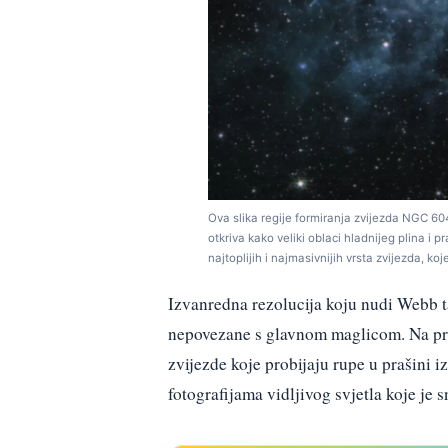
Ova slika regije formiranja zvijezda NGC 6
otkriva kako veliki oblaci hladnijeg plina i 
najtoplijih i najmasivnijih vrsta zvijezda, k
Izvanredna rezolucija koju nudi Webb ta
nepovezane s glavnom maglicom. Na primj
zvijezde koje probijaju rupe u prašini
fotografijama vidljivog svjetla koje je 