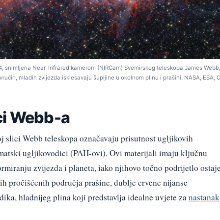
604, snimljena Near-Infrared kamerom (NIRCam) Svemirskog teleskopa James Webb
 vrućih, mladih zvijezda isklesavaju šupljine u okolnom plinu i prašini. NASA, ESA, 
ci Webb-a
j slici Webb teleskopa označavaju prisutnost ugljikovih
atski ugljikovodici (PAH-ovi). Ovi materijali imaju ključnu
iranju zvijezda i planeta, iako njihovo točno podrijetlo ostaj
nih pročišćenih područja prašine, dublje crvene nijanse
ka, hladnijeg plina koji predstavlja idealne uvjete za
nastanak