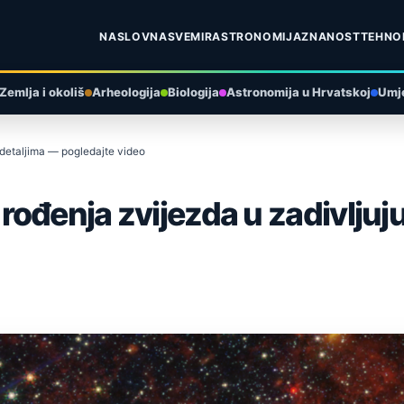
NASLOVNA
SVEMIR
ASTRONOMIJA
ZNANOST
TEHNO
Zemlja i okoliš
Arheologija
Biologija
Astronomija u Hrvatskoj
Umje
 detaljima — pogledajte video
ođenja zvijezda u zadivljuj