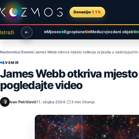
Preskoči na sadržaj
Donacije:
11%
Istraži
Mjesec
Egzoplaneti
Međuzvjezdani objekti
Naslovnica
Svemir
James Webb otkriva mjesto rođenja zvijezda u zadivljujućim
SVEMIR
James Webb otkriva mjesto r
pogledajte video
Ivan Petričević
11. ožujka 2024.
3 min čitanja