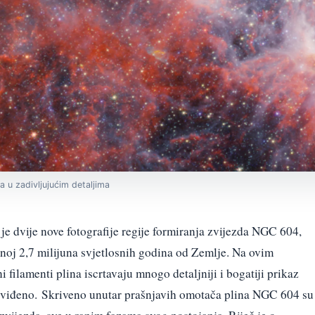
 u zadivljujućim detaljima
je dvije nove fotografije regije formiranja zvijezda NGC 604,
enoj 2,7 milijuna svjetlosnih godina od Zemlje. Na ovim
i filamenti plina iscrtavaju mnogo detaljniji i bogatiji prikaz
o viđeno. Skriveno unutar prašnjavih omotača plina NGC 604 su