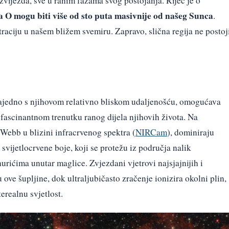
zvijezda, sve u ranim fazama svog postojanja. Riječ je o
a O mogu biti više od sto puta masivnije od našeg Sunca
.
traciju u našem bližem svemiru. Zapravo, slična regija ne postoj
zajedno s njihovom relativno bliskom udaljenošću, omogućava
fascinantnom trenutku ranog dijela njihovih života. Na
Webb u blizini infracrvenog spektra (
NIRCam
), dominiraju
svijetlocrvene boje, koji se protežu iz područja nalik
urićima unutar maglice. Zvjezdani vjetrovi najsjajnijih i
 ove šupljine, dok ultraljubičasto zračenje ionizira okolni plin,
terealnu svjetlost.