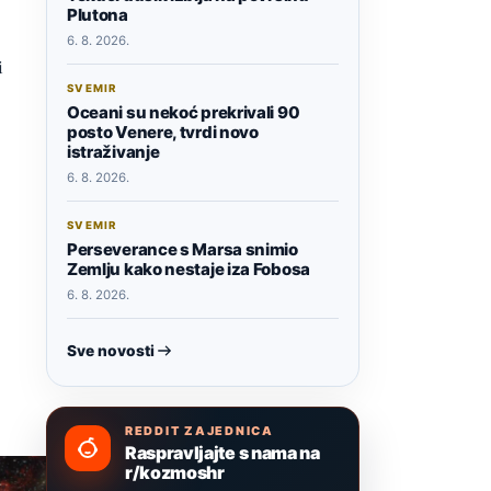
Plutona
6. 8. 2026.
i
SVEMIR
Oceani su nekoć prekrivali 90
posto Venere, tvrdi novo
istraživanje
6. 8. 2026.
SVEMIR
Perseverance s Marsa snimio
Zemlju kako nestaje iza Fobosa
6. 8. 2026.
Sve novosti
REDDIT ZAJEDNICA
Raspravljajte s nama na
r/kozmoshr