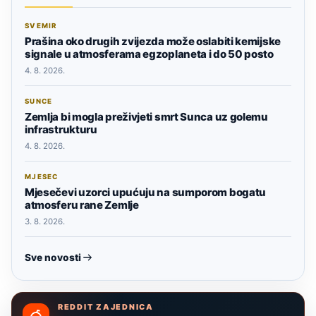
SVEMIR
Prašina oko drugih zvijezda može oslabiti kemijske
signale u atmosferama egzoplaneta i do 50 posto
4. 8. 2026.
SUNCE
Zemlja bi mogla preživjeti smrt Sunca uz golemu
infrastrukturu
4. 8. 2026.
MJESEC
Mjesečevi uzorci upućuju na sumporom bogatu
atmosferu rane Zemlje
3. 8. 2026.
Sve novosti
REDDIT ZAJEDNICA