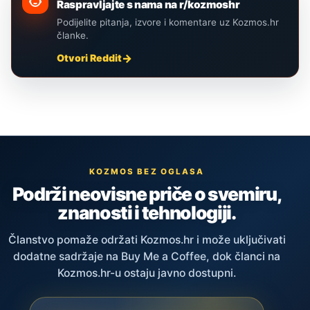
Raspravljajte s nama na r/kozmoshr
Podijelite pitanja, izvore i komentare uz Kozmos.hr
članke.
Otvori Reddit
KOZMOS BEZ OGLASA
Podrži neovisne priče o svemiru,
znanosti i tehnologiji.
Članstvo pomaže održati Kozmos.hr i može uključivati
dodatne sadržaje na Buy Me a Coffee, dok članci na
Kozmos.hr-u ostaju javno dostupni.