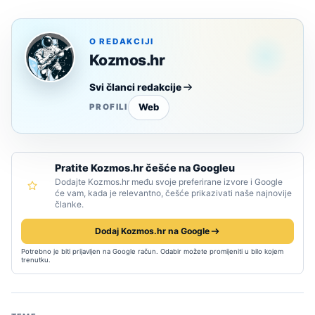
O REDAKCIJI
Kozmos.hr
Svi članci redakcije
Web
PROFILI
Pratite Kozmos.hr češće na Googleu
Dodajte Kozmos.hr među svoje preferirane izvore i Google
će vam, kada je relevantno, češće prikazivati naše najnovije
članke.
Dodaj Kozmos.hr na Google
Potrebno je biti prijavljen na Google račun. Odabir možete promijeniti u bilo kojem
trenutku.