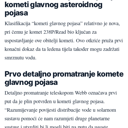
kometi glavnog asteroidnog
pojasa
Klasifikacija “kometi glavnog pojasa” relativno je nova,
pri čemu je komet 238P/Read bio ključan za
uspostavljanje ove obitelji kometi. Ovo otkriće pruža prvi
konačni dokaz da ta ledena tijela također mogu zadržati
smrznutu vodu.
Prvo detaljno promatranje komete
glavnog pojasa
Detaljno promatranje teleskopom Webb označava prvi
put da je plin potvrđen u kometi glavnog pojasa.
“Razumijevanje povijesti distribucije vode u solarnom
sustavu pomoći će nam razumjeti druge planetarne
sustave i utvrditi bi li mogli biti na putu da ugoste