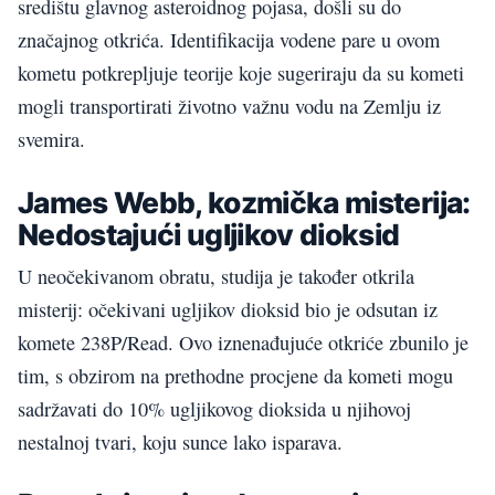
središtu glavnog asteroidnog pojasa, došli su do
značajnog otkrića. Identifikacija vodene pare u ovom
kometu potkrepljuje teorije koje sugeriraju da su kometi
mogli transportirati životno važnu vodu na Zemlju iz
svemira.
James Webb, kozmička misterija:
Nedostajući ugljikov dioksid
U neočekivanom obratu, studija je također otkrila
misterij: očekivani ugljikov dioksid bio je odsutan iz
komete 238P/Read. Ovo iznenađujuće otkriće zbunilo je
tim, s obzirom na prethodne procjene da kometi mogu
sadržavati do 10% ugljikovog dioksida u njihovoj
nestalnoj tvari, koju sunce lako isparava.