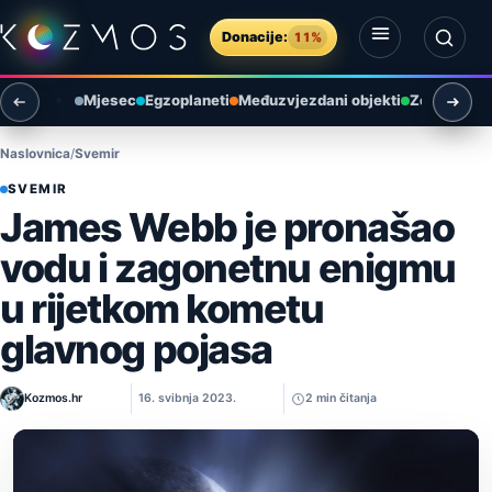
Preskoči na sadržaj
Donacije:
11%
Otvori izbornik
Otvori pretragu
Mjesec
Egzoplaneti
Međuzvjezdani objekti
Zemlja i ok
Naslovnica
Svemir
SVEMIR
James Webb je pronašao
vodu i zagonetnu enigmu
u rijetkom kometu
glavnog pojasa
Kozmos.hr
16. svibnja 2023.
2 min čitanja