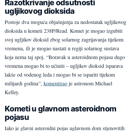
Razotkrivanje odsutnosti
ugljikovog dioksida
Postoje dva moguća objašnjenja za nedostatak ugljikovog
dioksida u kometi 238P/Read. Komet je mogao izgubiti
svoj ugljikov dioksid zbog solarnog zagrijavanja tijekom
vremena, ili je mogao nastati u regiji solarnog sustava
koja nema taj spoj. “Boravak u asteroidnom pojasu dugo
vremena mogao bi to učiniti – ugljikov dioksid isparava
lakše od vodenog leda i mogao bi se ispariti tijekom
milijardi godina”,
komentirao
je astronom Michael
Kelley.
Kometi u glavnom asteroidnom
pojasu
Iako je glavni asteroidni pojas uglavnom dom stjenovitih