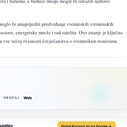
era i Saturna, a buduće misije mogle bi istražiti njihovo
moglo bi unaprijediti predviđanje svemirskih vremenskih
stave, energetske mreže i rad satelita. Ovo znanje je ključno
e u sve većoj ovisnosti čovječanstva o svemirskim resursima.
Web
PROFILI
oogleu
Dodaj Kozmos.hr na Google