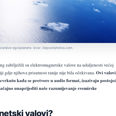
stanjive egzoplanete. Izvor: Depositphotos.com.
ang zabilježili su elektromagnetske valove na udaljenosti većoj
Ovi valovi
i gdje njihova prisutnost ranije nije bila očekivana.
 cvrkutu kada se pretvore u audio format, izazivaju postoje
značajno unaprijediti naše razumijevanje svemirske
netski valovi?