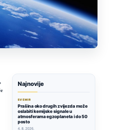
,
Najnovije
će
SVEMIR
Prašina oko drugih zvijezda može
oslabiti kemijske signale u
atmosferama egzoplaneta i do 50
posto
4. 8. 2026.