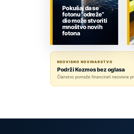
Pokušaj da se
fotonu “odreže”
dio može stvoriti
mnoštvo novih
fotona
ZNANOST
NEOVISNO NOVINARSTVO
Podrži Kozmos bez oglasa
Članstvo pomaže financirati neovisne pri