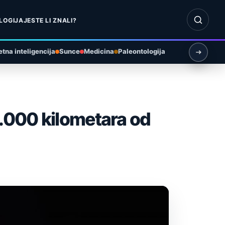
Otvori pr
LOGIJA
JESTE LI ZNALI?
tna inteligencija
Sunce
Medicina
Paleontologija
00.000 kilometara od