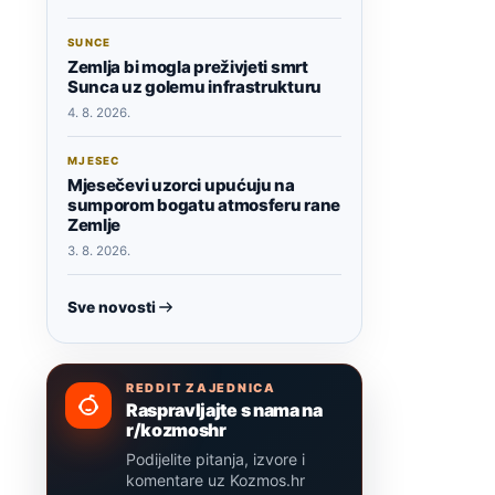
SUNCE
Zemlja bi mogla preživjeti smrt
Sunca uz golemu infrastrukturu
4. 8. 2026.
MJESEC
Mjesečevi uzorci upućuju na
sumporom bogatu atmosferu rane
Zemlje
3. 8. 2026.
Sve novosti
REDDIT ZAJEDNICA
Raspravljajte s nama na
r/kozmoshr
Podijelite pitanja, izvore i
komentare uz Kozmos.hr