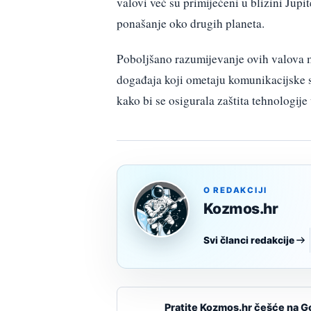
valovi već su primijećeni u blizini Jupit
ponašanje oko drugih planeta.
Poboljšano razumijevanje ovih valova 
događaja koji ometaju komunikacijske su
kako bi se osigurala zaštita tehnologij
O REDAKCIJI
Kozmos.hr
Svi članci redakcije
Pratite Kozmos.hr češće na G