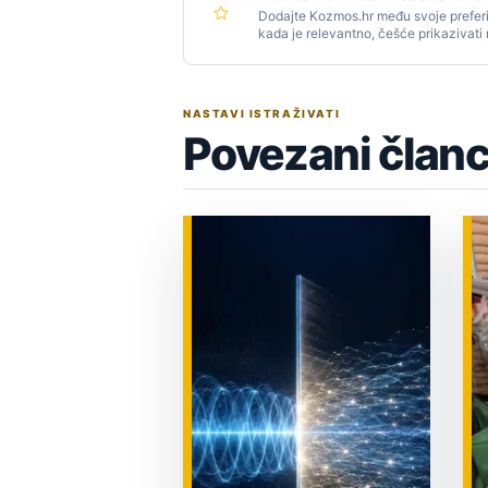
Dodajte Kozmos.hr među svoje preferi
kada je relevantno, češće prikazivati
NASTAVI ISTRAŽIVATI
Povezani članc