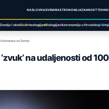
NASLOVNA
SVEMIR
ASTRONOMIJA
ZNANOST
TEHNO
Zemlja i okoliš
Arheologija
Biologija
Astronomija u Hrvatskoj
Umje
00 kilometara od Zemlje
ni ‘zvuk’ na udaljenosti od 1