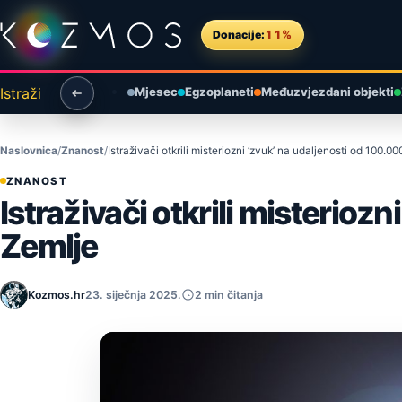
Preskoči na sadržaj
Donacije:
11%
Istraži
Mjesec
Egzoplaneti
Međuzvjezdani objekti
Naslovnica
Znanost
Istraživači otkrili misteriozni ‘zvuk’ na udaljenosti od 100.0
ZNANOST
Istraživači otkrili misterioz
Zemlje
Kozmos.hr
23. siječnja 2025.
2 min čitanja