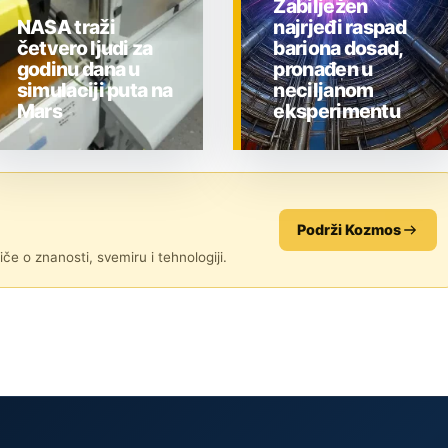
Zabilježen
NASA traži
najrjeđi raspad
četvero ljudi za
bariona dosad,
godinu dana u
pronađen u
simulaciji puta na
neciljanom
Mars
eksperimentu
ZNANOST
ZNANOST
Podrži Kozmos
če o znanosti, svemiru i tehnologiji.