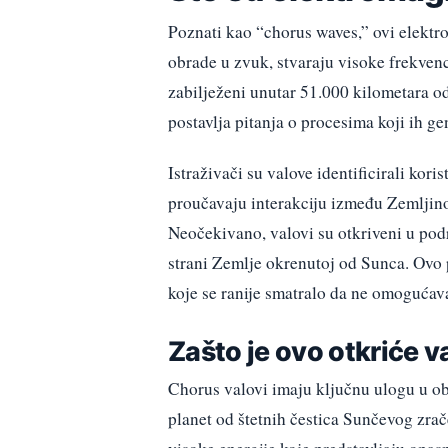
Poznati kao “chorus waves,” ovi elektr
obrade u zvuk, stvaraju visoke frekvenci
zabilježeni unutar 51.000 kilometara od
postavlja pitanja o procesima koji ih ge
Istraživači su valove identificirali ko
proučavaju interakciju između Zemljino
Neočekivano, valovi su otkriveni u po
strani Zemlje okrenutoj od Sunca. Ovo p
koje se ranije smatralo da ne omogućav
Zašto je ovo otkriće 
Chorus valovi imaju ključnu ulogu u obl
planet od štetnih čestica Sunčevog zrače