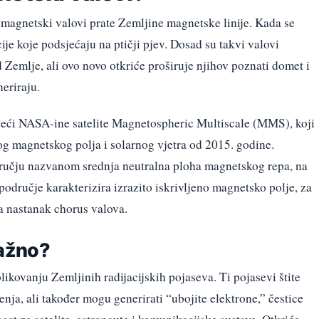
omagnetski valovi prate Zemljine magnetske linije. Kada se
je koje podsjećaju na ptičji pjev. Dosad su takvi valovi
 Zemlje, ali ovo novo otkriće proširuje njihov poznati domet i
neriraju.
risteći NASA-ine satelite Magnetospheric Multiscale (MMS), koji
g magnetskog polja i solarnog vjetra od 2015. godine.
dručju nazvanom srednja neutralna ploha magnetskog repa, na
odručje karakterizira izrazito iskrivljeno magnetsko polje, za
a nastanak chorus valova.
važno?
ikovanju Zemljinih radijacijskih pojaseva. Ti pojasevi štite
nja, ali također mogu generirati “ubojite elektrone,” čestice