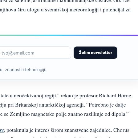
ost za satelite, astronaute i komunikacijske sustave. Otkriće
njihovu širu ulogu u svemirskoj meteorologiji i potencijal za
Želim newsletter
, znanosti i tehnologiji.
ate u neočekivanoj regiji,” rekao je profesor Richard Horne,
ju pri Britanskoj antarktičkoj agenciji. “Potrebno je dalje
je se Zemljino magnetsko polje znatno razlikuje od dipola.”
re
, potaknula je interes širom znanstvene zajednice. Chorus