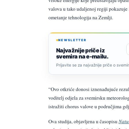
visoke energije koje predstavljaju opasn
valova u tako udaljenoj regiji pokazuje 
ometanje tehnologija na Zemlji.
NEWSLETTER
Najvažnije priče iz
svemira na e-mailu.
Prijavite se za najvažnije priče o svemiru
“Ovo otkriće donosi iznenađujuće rezult
voditelj odjela za svemirsku meteorologi
istražiti chorus valove u područjima gd
Ova studija, objavljena u časopisu
Natu