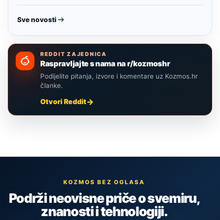
Sve novosti
REDDIT ZAJEDNICA
Raspravljajte s nama na r/kozmoshr
Podijelite pitanja, izvore i komentare uz Kozmos.hr
članke.
Otvori Reddit
KOZMOS BEZ OGLASA
Podrži neovisne priče o svemiru,
znanosti i tehnologiji.