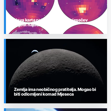
Nova karta pokazuje gdje je mjesečev
regolit najdeblji
SVEMIR
Zemlja ima neobičnog pratitelja. Mogao bi
biti odlomljeni komad Mjeseca