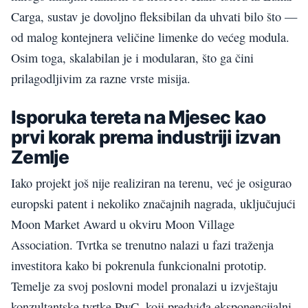
Carga, sustav je dovoljno fleksibilan da uhvati bilo što —
od malog kontejnera veličine limenke do većeg modula.
Osim toga, skalabilan je i modularan, što ga čini
prilagodljivim za razne vrste misija.
Isporuka tereta na Mjesec kao
prvi korak prema industriji izvan
Zemlje
Iako projekt još nije realiziran na terenu, već je osigurao
europski patent i nekoliko značajnih nagrada, uključujući
Moon Market Award u okviru Moon Village
Association. Tvrtka se trenutno nalazi u fazi traženja
investitora kako bi pokrenula funkcionalni prototip.
Temelje za svoj poslovni model pronalazi u izvještaju
konzultantske tvrtke PwC, koji predviđa eksponencijalni