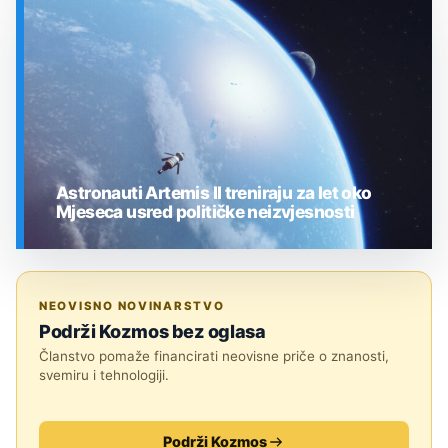
SVEMIR
Astronauti Artemis II treniraju za let oko
Mjeseca usred političke neizvjesnosti
SVEMIR
NEOVISNO NOVINARSTVO
Podrži Kozmos bez oglasa
Članstvo pomaže financirati neovisne priče o znanosti,
svemiru i tehnologiji.
Podrži Kozmos