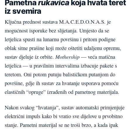
Pametna
rukavica
koja hvata teret
iz svemira
Ključna prednost sustava M.A.C.E.D.O.N.A.S. je
mogućnost isporuke bez slijetanja. Umjesto da se
letjelica spusti na lunarnu površinu i pritom podigne
oblak sitne prašine koji može oštetiti udaljenu opremu,
Mothership
sustav djeluje iz orbite.
— veća matična
letjelica — u pravilnim intervalima izbacuje pakete s
teretom. Oni potom putuju balističkom putanjom do
površine, gdje ih sustav za hvatanje usporava pomoću
elastičnih “opruge” izrađenih od pametnog materijala.
Nakon svakog “hvatanja”, sustav automatski primjenjuje
električni impuls kako bi vratio sve dijelove u prvobitno
stanje. Pametni materijal se ne troši brzo, a kada ipak