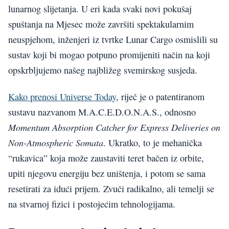
lunarnog slijetanja. U eri kada svaki novi pokušaj
spuštanja na Mjesec može završiti spektakularnim
neuspjehom, inženjeri iz tvrtke Lunar Cargo osmislili su
sustav koji bi mogao potpuno promijeniti način na koji
opskrbljujemo našeg najbližeg svemirskog susjeda.
Kako prenosi Universe Today
, riječ je o patentiranom
sustavu nazvanom M.A.C.E.D.O.N.A.S., odnosno
Momentum Absorption Catcher for Express Deliveries on
Non-Atmospheric Somata
. Ukratko, to je mehanička
“rukavica” koja može zaustaviti teret bačen iz orbite,
upiti njegovu energiju bez uništenja, i potom se sama
resetirati za idući prijem. Zvuči radikalno, ali temelji se
na stvarnoj fizici i postojećim tehnologijama.