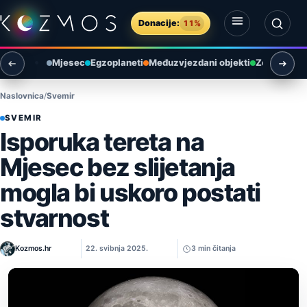
Preskoči na sadržaj
Donacije:
11%
Otvori izbornik
Otvori pretragu
Mjesec
Egzoplaneti
Međuzvjezdani objekti
Zemlja i ok
Naslovnica
Svemir
SVEMIR
Isporuka tereta na
Mjesec bez slijetanja
mogla bi uskoro postati
stvarnost
Kozmos.hr
22. svibnja 2025.
3 min čitanja