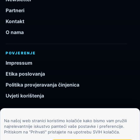
Partneri
Kontakt
O nama
POVJERENJE
Impressum
Etika poslovanja
Politika provjeravanja činjenica
Uvjeti korištenja
Na našoj web stranici koristimo kolačiće kako bismo vam pružili
© 2026 Kozmos.hr. Sva prava pridržana.
najrelevantnije iskustvo pamteći vaše postavke i preferencije.
Pritiskom na "Prihvati" pristajete na upotrebu SVIH kolačića.
Svemir, znanost, tehnologija i velike ideje za znatiželjne
čitatelje.