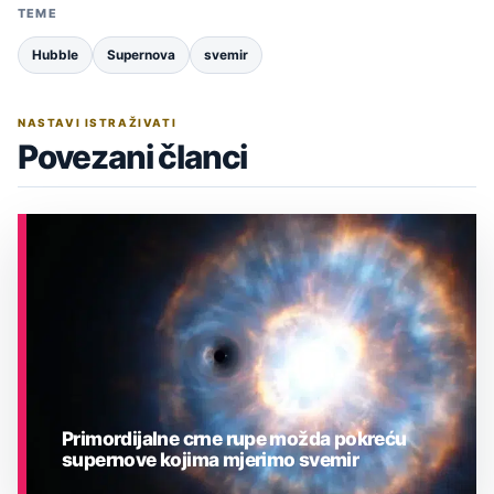
TEME
Hubble
Supernova
svemir
NASTAVI ISTRAŽIVATI
Povezani članci
Primordijalne crne rupe možda pokreću
supernove kojima mjerimo svemir