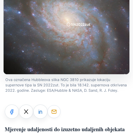
Ova označena Hubbleova slika NGC 3810 prikazuje lokaciju
supernove tipa Ia SN 2022zut. To je bila 18.142. supernova otkrivena
2022. godine. Zasluge: ESA/Hubble & NASA, D. Sand, R. J. Foley.
Mjerenje udaljenosti do izuzetno udaljenih objekata