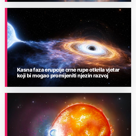
ASTRONOMIJA
Kasna faza erupcije crne rupe otkrila vjetar
koji bi mogao promijeniti njezin razvoj
ASTRONOMIJA