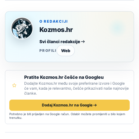
O REDAKCIJI
Kozmos.hr
Svi članci redakcije
Web
PROFILI
Pratite Kozmos.hr češće na Googleu
Dodajte Kozmos.hr među svoje preferirane izvore i Google
će vam, kada je relevantno, češće prikazivati naše najnovije
članke.
Dodaj Kozmos.hr na Google
Potrebno je biti prijavljen na Google račun. Odabir možete promijeniti u bilo kojem
trenutku.