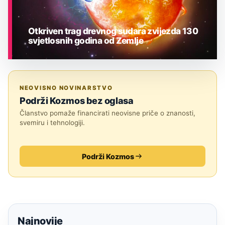
Otkriven trag drevnog sudara zvijezda 130
svjetlosnih godina od Zemlje
ASTRONOMIJA
NEOVISNO NOVINARSTVO
Podrži Kozmos bez oglasa
Članstvo pomaže financirati neovisne priče o znanosti,
svemiru i tehnologiji.
Podrži Kozmos
Najnovije