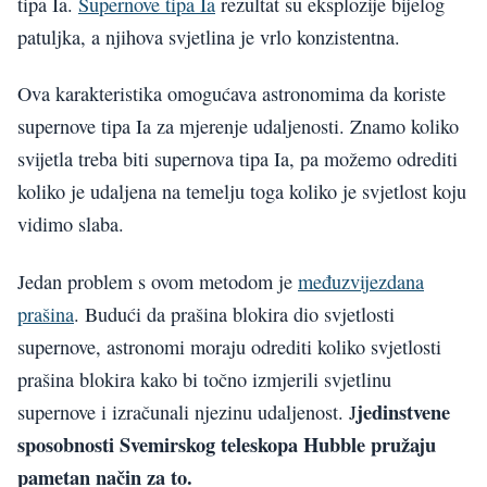
tipa Ia.
Supernove tipa Ia
rezultat su eksplozije bijelog
patuljka, a njihova svjetlina je vrlo konzistentna.
Ova karakteristika omogućava astronomima da koriste
supernove tipa Ia za mjerenje udaljenosti. Znamo koliko
svijetla treba biti supernova tipa Ia, pa možemo odrediti
koliko je udaljena na temelju toga koliko je svjetlost koju
vidimo slaba.
Jedan problem s ovom metodom je
međuzvijezdana
prašina
. Budući da prašina blokira dio svjetlosti
supernove, astronomi moraju odrediti koliko svjetlosti
prašina blokira kako bi točno izmjerili svjetlinu
jedinstvene
supernove i izračunali njezinu udaljenost. J
sposobnosti Svemirskog teleskopa Hubble pružaju
pametan način za to.