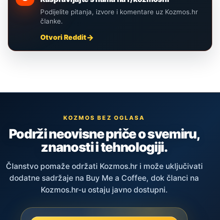
Podijelite pitanja, izvore i komentare uz Kozmos.hr
članke.
Otvori Reddit
KOZMOS BEZ OGLASA
Podrži neovisne priče o svemiru,
znanosti i tehnologiji.
Članstvo pomaže održati Kozmos.hr i može uključivati
dodatne sadržaje na Buy Me a Coffee, dok članci na
Kozmos.hr-u ostaju javno dostupni.