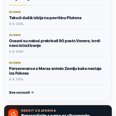
SVEMIR
Tekući dušik izbija na površinu Plutona
6. 8. 2026.
SVEMIR
Oceani su nekoć prekrivali 90 posto Venere, tvrdi
novo istraživanje
6. 8. 2026.
SVEMIR
Perseverance s Marsa snimio Zemlju kako nestaje
iza Fobosa
6. 8. 2026.
Sve novosti
REDDIT ZAJEDNICA
Raspravljajte s nama na r/kozmoshr