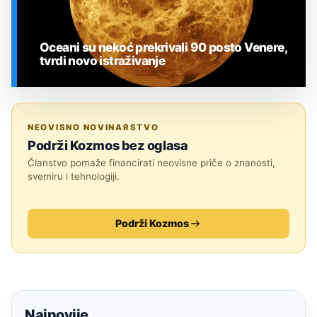
Oceani su nekoć prekrivali 90 posto Venere,
tvrdi novo istraživanje
SVEMIR
NEOVISNO NOVINARSTVO
Podrži Kozmos bez oglasa
Članstvo pomaže financirati neovisne priče o znanosti,
svemiru i tehnologiji.
Podrži Kozmos
Najnovije