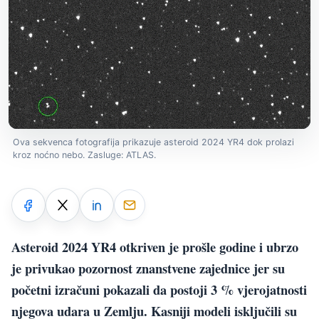
Ova sekvenca fotografija prikazuje asteroid 2024 YR4 dok prolazi
kroz noćno nebo. Zasluge: ATLAS.
Asteroid 2024 YR4 otkriven je prošle godine i ubrzo
je privukao pozornost znanstvene zajednice jer su
početni izračuni pokazali da postoji 3 % vjerojatnosti
njegova udara u Zemlju. Kasniji modeli isključili su