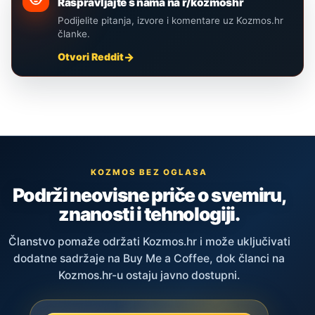
Raspravljajte s nama na r/kozmoshr
Podijelite pitanja, izvore i komentare uz Kozmos.hr
članke.
Otvori Reddit
KOZMOS BEZ OGLASA
Podrži neovisne priče o svemiru,
znanosti i tehnologiji.
Članstvo pomaže održati Kozmos.hr i može uključivati
dodatne sadržaje na Buy Me a Coffee, dok članci na
Kozmos.hr-u ostaju javno dostupni.