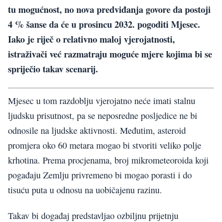
tu mogućnost, no nova predviđanja govore da postoji
4 % šanse da će u prosincu 2032. pogoditi Mjesec.
Iako je riječ o relativno maloj vjerojatnosti,
istraživači već razmatraju moguće mjere kojima bi se
spriječio takav scenarij.
Mjesec u tom razdoblju vjerojatno neće imati stalnu
ljudsku prisutnost, pa se neposredne posljedice ne bi
odnosile na ljudske aktivnosti. Međutim, asteroid
promjera oko 60 metara mogao bi stvoriti veliko polje
krhotina. Prema procjenama, broj mikrometeoroida koji
pogađaju Zemlju privremeno bi mogao porasti i do
tisuću puta u odnosu na uobičajenu razinu.
Takav bi događaj predstavljao ozbiljnu prijetnju