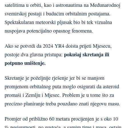
satelitima u orbiti, kao i astronautima na Međunarodnoj
svemirskoj postaji i budućim orbitalnim postajama.
Spektakularan meteorski pljusak bio bi tek vizualna
nuspojava potencijalno opasnog fenomena.
Ako se potvrdi da 2024 YR4 doista prijeti Mjesecu,
pokušaj skretanja ili
postoje dva glavna pristupa:
potpuno uništenje.
Skretanje je poželjnije rješenje jer bi se manjom
promjenom orbitalnog puta moglo osigurati da asteroid
promaši i Zemlju i Mjesec. Problem je u tome što za
precizno planiranje treba pouzdano znati njegovu masu.
Promjer od približno 60 metara procijenjen je s oko 10
% nesigurnosti, no gustoća, a samim time i masa, ostaju