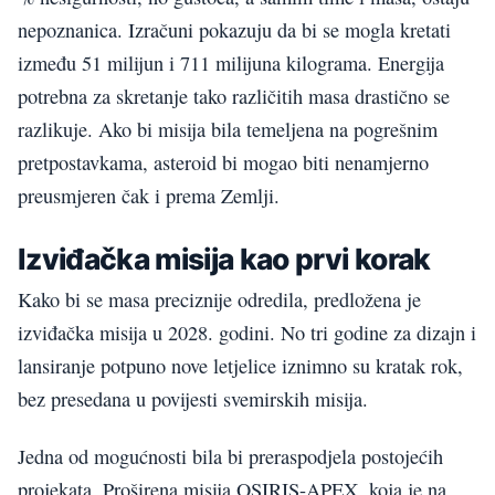
nepoznanica. Izračuni pokazuju da bi se mogla kretati
između 51 milijun i 711 milijuna kilograma. Energija
potrebna za skretanje tako različitih masa drastično se
razlikuje. Ako bi misija bila temeljena na pogrešnim
pretpostavkama, asteroid bi mogao biti nenamjerno
preusmjeren čak i prema Zemlji.
Izviđačka misija kao prvi korak
Kako bi se masa preciznije odredila, predložena je
izviđačka misija u 2028. godini. No tri godine za dizajn i
lansiranje potpuno nove letjelice iznimno su kratak rok,
bez presedana u povijesti svemirskih misija.
Jedna od mogućnosti bila bi preraspodjela postojećih
projekata. Proširena misija OSIRIS-APEX, koja je na