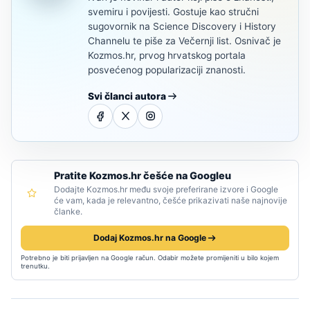
svemiru i povijesti. Gostuje kao stručni
sugovornik na Science Discovery i History
Channelu te piše za Večernji list. Osnivač je
Kozmos.hr, prvog hrvatskog portala
posvećenog popularizaciji znanosti.
Svi članci autora
Pratite Kozmos.hr češće na Googleu
Dodajte Kozmos.hr među svoje preferirane izvore i Google
će vam, kada je relevantno, češće prikazivati naše najnovije
članke.
Dodaj Kozmos.hr na Google
Potrebno je biti prijavljen na Google račun. Odabir možete promijeniti u bilo kojem
trenutku.