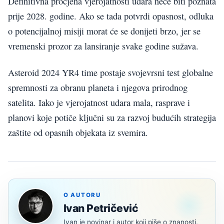
Definitivna procjena vjerojatnosti udara neće biti poznata
prije 2028. godine. Ako se tada potvrdi opasnost, odluka
o potencijalnoj misiji morat će se donijeti brzo, jer se
vremenski prozor za lansiranje svake godine sužava.
Asteroid 2024 YR4 time postaje svojevrsni test globalne
spremnosti za obranu planeta i njegova prirodnog
satelita. Iako je vjerojatnost udara mala, rasprave i
planovi koje potiče ključni su za razvoj budućih strategija
zaštite od opasnih objekata iz svemira.
O AUTORU
Ivan Petričević
Ivan je novinar i autor koji piše o znanosti,