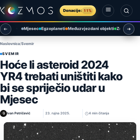
Preskoči na sadržaj
Donacije:
11%
Otvori izbornik
Otvori pretragu
Mjesec
Egzoplaneti
Međuzvjezdani objekti
Zemlja i ok
Naslovnica
Svemir
SVEMIR
Hoće li asteroid 2024
YR4 trebati uništiti kako
bi se spriječio udar u
Mjesec
Ivan Petričević
23. rujna 2025.
4 min čitanja