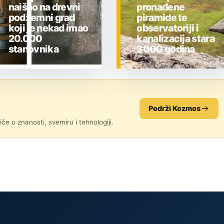
naišao na drevni
pronađene
podzemni grad
piramide te
koji je nekad imao
observatoriji i
20.000
kanalizacija stara
stanovnika
3000 godina
ZNANOST
ZNANOST
Podrži Kozmos
če o znanosti, svemiru i tehnologiji.