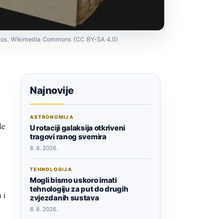
fakos, Wikimedia Commons (CC BY-SA 4.0)
Najnovije
g
ASTRONOMIJA
de
U rotaciji galaksija otkriveni
tragovi ranog svemira
8. 8. 2026.
TEHNOLOGIJA
,
Mogli bismo uskoro imati
tehnologiju za put do drugih
 i
zvjezdanih sustava
8. 8. 2026.