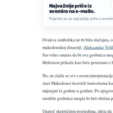
Najvažnije priče iz
svemira na e-mailu.
Prijavite se za najvažnije priče o svemiru
Ovakva simbolika ne bi bila slučajna, 
makedonskoj dinastiji.
Aleksandar Veli
Savvides smatra da bi ova grobnica mog
Hefestion prikaže kao biće povezano s
No, ne slažu se svi s ovom interpretaci
stari Makedonci koristili lunisolarnu 
mijenjati iz godine u godinu. Po njegov
središte grobnice mogla bi biti obična 
Unatoč skeptičnim pogledima, ideja da 