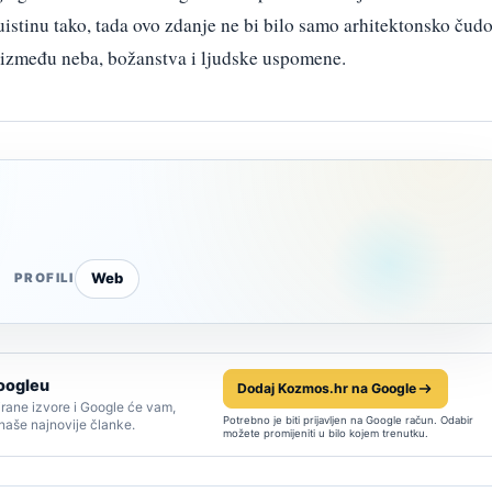
uistinu tako, tada ovo zdanje ne bi bilo samo arhitektonsko čudo
a između neba, božanstva i ljudske uspomene.
Web
PROFILI
oogleu
Dodaj Kozmos.hr na Google
rane izvore i Google će vam,
Potrebno je biti prijavljen na Google račun. Odabir
 naše najnovije članke.
možete promijeniti u bilo kojem trenutku.