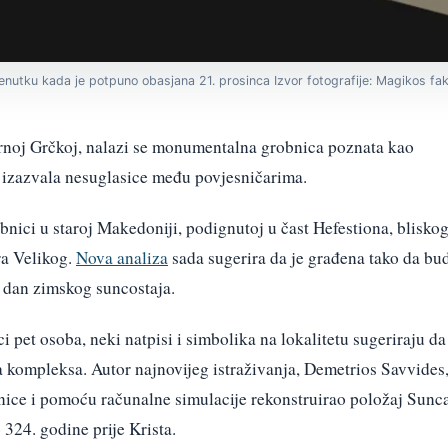
renutku kada je potpuno obasjana 21. prosinca Izvor fotografije: Magikos 
rnoj Grčkoj, nalazi se monumentalna grobnica poznata kao
. izazvala nesuglasice među povjesničarima.
obnici u staroj Makedoniji, podignutoj u čast Hefestiona, blisko
ra Velikog.
Nova analiza
sada sugerira da je građena tako da bu
 dan zimskog suncostaja.
 pet osoba, neki natpisi i simbolika na lokalitetu sugeriraju da
ra kompleksa. Autor najnovijeg istraživanja, Demetrios Savvides
nice i pomoću računalne simulacije rekonstruirao položaj Sunca
 324. godine prije Krista.