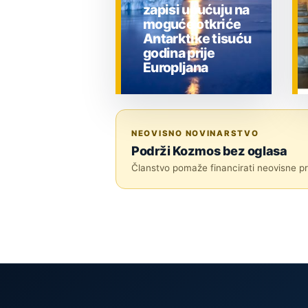
zapisi upućuju na
moguće otkriće
Antarktike tisuću
godina prije
Europljana
ZNANOST
NEOVISNO NOVINARSTVO
Podrži Kozmos bez oglasa
Članstvo pomaže financirati neovisne pri