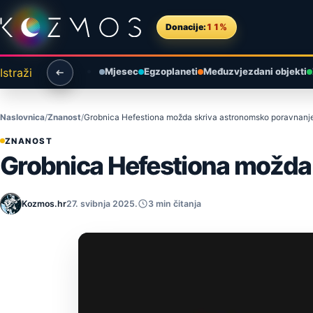
Preskoči na sadržaj
Donacije:
11%
Istraži
Mjesec
Egzoplaneti
Međuzvjezdani objekti
Naslovnica
Znanost
Grobnica Hefestiona možda skriva astronomsko poravnanj
ZNANOST
Grobnica Hefestiona možda
Kozmos.hr
27. svibnja 2025.
3 min čitanja