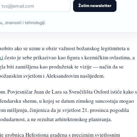
Želim newsletter
, znanosti i tehnologiji.
osobito ako se uzme u obzir važnost božanskog legitimiteta u
ki
često je sebe prikazivao kao figura s kozmičkim ovlastima, a
la biti zamišljena kao produžetak te vizije — način da se
 božanskim svjetlom i Aleksandrovim naslijeđem.
jom. Povjesničar Juan de Lara sa Sveučilišta Oxford ističe kako 
kalendarsku shemu, u kojoj se datum zimskog suncostaja mogao
om mišljenju, činjenica da je svjetlost 21. prosinca pogodila
podudarnost, a ne rezultat arhitektonskog planiranja.
je grobnica Hefestiona građena s preciznim svjetlosnim