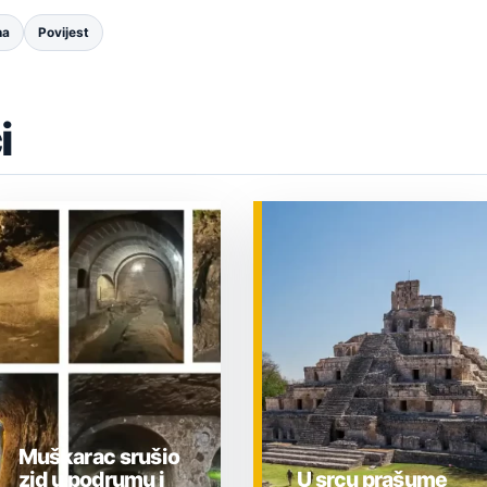
na
Povijest
i
Muškarac srušio
zid u podrumu i
U srcu prašume