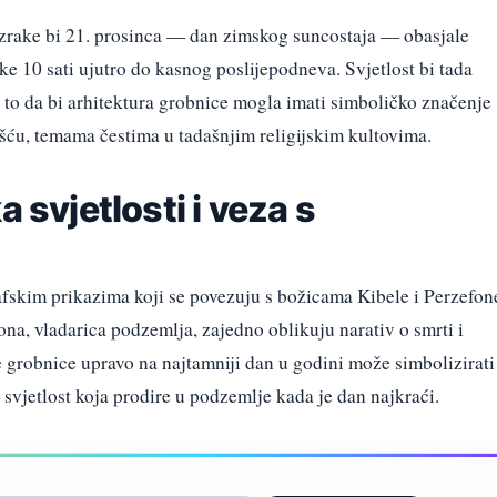
rake bi 21. prosinca — dan zimskog suncostaja — obasjale
ke 10 sati ujutro do kasnog poslijepodneva. Svjetlost bi tada
 to da bi arhitektura grobnice mogla imati simboličko značenje
ću, temama čestima u tadašnjim religijskim kultovima.
a svjetlosti i veza s
fskim prikazima koji se povezuju s božicama Kibele i Perzefon
ona, vladarica podzemlja, zajedno oblikuju narativ o smrti i
 grobnice upravo na najtamniji dan u godini može simbolizirati
 svjetlost koja prodire u podzemlje kada je dan najkraći.