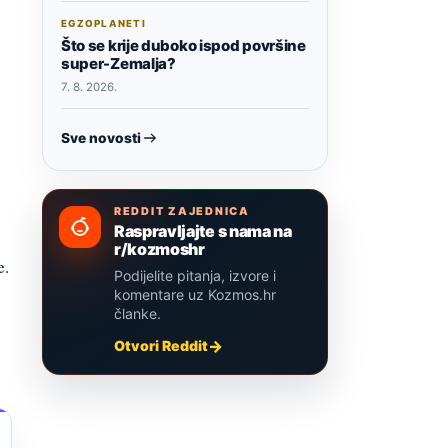
EGZOPLANETI
Što se krije duboko ispod površine
super-Zemalja?
7. 8. 2026.
Sve novosti
REDDIT ZAJEDNICA
Raspravljajte s nama na
r/kozmoshr
e.
Podijelite pitanja, izvore i
komentare uz Kozmos.hr
članke.
Otvori Reddit