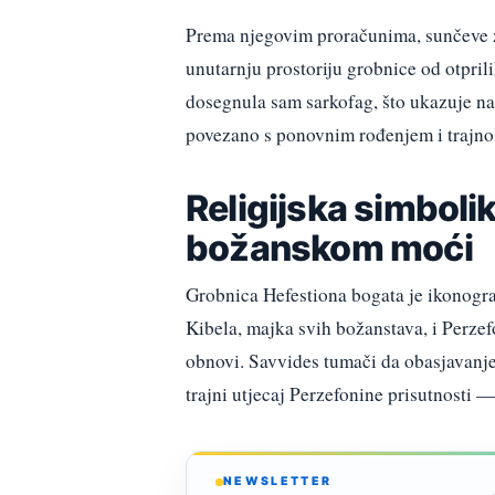
Prema njegovim proračunima, sunčeve z
unutarnju prostoriju grobnice od otprili
dosegnula sam sarkofag, što ukazuje na
povezano s ponovnim rođenjem i trajnoš
Religijska simbolik
božanskom moći
Grobnica Hefestiona bogata je ikonogra
Kibela, majka svih božanstava, i Perzef
obnovi. Savvides tumači da obasjavanje
trajni utjecaj Perzefonine prisutnosti —
NEWSLETTER