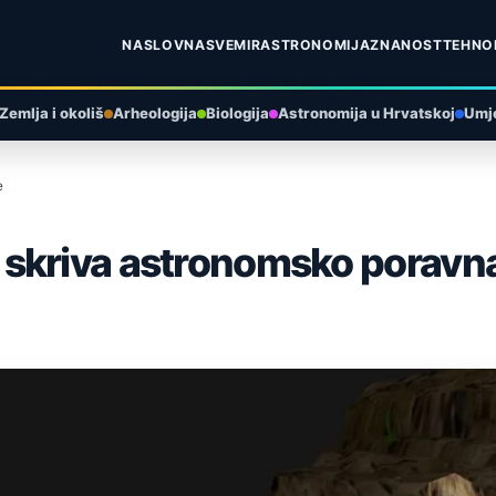
NASLOVNA
SVEMIR
ASTRONOMIJA
ZNANOST
TEHNO
Zemlja i okoliš
Arheologija
Biologija
Astronomija u Hrvatskoj
Umje
e
 skriva astronomsko poravn