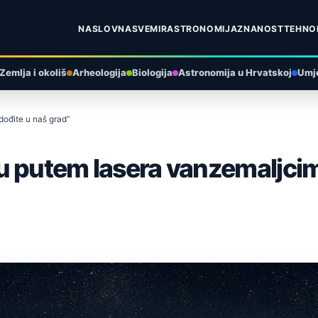
NASLOVNA
SVEMIR
ASTRONOMIJA
ZNANOST
TEHNO
Zemlja i okoliš
Arheologija
Biologija
Astronomija u Hrvatskoj
Umje
dođite u naš grad”
u putem lasera vanzemaljcim