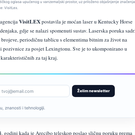
stičkog oglasa upućenog u vanzemaljski prostor, uz priloženo objašnjenje značenja
: VisitLex.
VisitLEX
 agencija
postavila je moćan laser u Kentucky Horse
denjaka, gdje se nalazi spomenuti sustav. Laserska poruka sadr
 brojeve, periodičnu tablicu s elementima bitnim za život na
i pozivnice za posjet Lexingtonu. Sve je to ukomponirano u
karakterističnih za taj kraj.
Želim newsletter
, znanosti i tehnologiji.
. godini kada je Arecibo teleskop poslao sličnu poruku prema