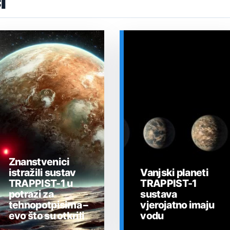
i
Znanstvenici
istražili sustav
Vanjski planeti
TRAPPIST-1 u
TRAPPIST-1
potrazi za
sustava
tehnopotpisima –
vjerojatno imaju
evo što su otkrili
vodu