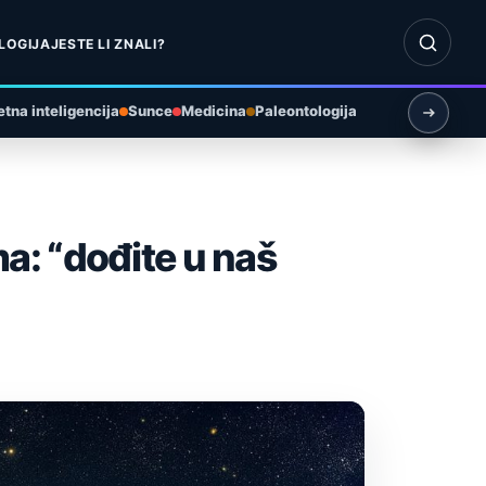
Otvori pr
LOGIJA
JESTE LI ZNALI?
tna inteligencija
Sunce
Medicina
Paleontologija
a: “dođite u naš