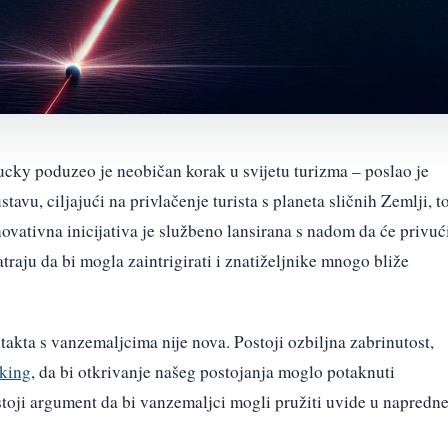
cky poduzeo je neobičan korak u svijetu turizma – poslao je
stavu, ciljajući na privlačenje turista s planeta sličnih Zemlji, t
novativna inicijativa je službeno lansirana s nadom da će privuć
traju da bi mogla zaintrigirati i znatiželjnike mnogo bliže
akta s vanzemaljcima nije nova. Postoji ozbiljna zabrinutost,
king
, da bi otkrivanje našeg postojanja moglo potaknuti
stoji argument da bi vanzemaljci mogli pružiti uvide u napredn