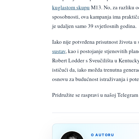
kuglastom skupu
M13. No, za razliku 
sposobnosti, ova kampanja ima praktičan
je udaljen samo 39 svjetlosnih godina.
Iako nije potvrđena prisutnost života 
sustav
, kao i postojanje stjenovitih pl
Robert Lodder s Sveučilišta u Kentucky
ističući da, iako možda trenutna genera
osnovu za budućnost istraživanja i pote
Pridružite se raspravi u našoj Telegr
O AUTORU