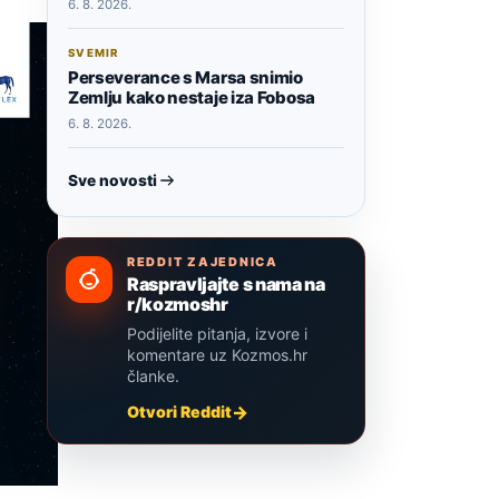
6. 8. 2026.
SVEMIR
Perseverance s Marsa snimio
Zemlju kako nestaje iza Fobosa
6. 8. 2026.
Sve novosti
REDDIT ZAJEDNICA
Raspravljajte s nama na
r/kozmoshr
Podijelite pitanja, izvore i
komentare uz Kozmos.hr
članke.
Otvori Reddit