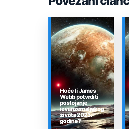
Povezani članc
Hoće li James
Webb potvrditi
postojanje
izvanzemaljskog
života 2025.
godine?