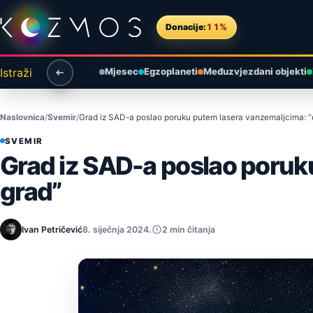
Preskoči na sadržaj
Donacije:
11%
Istraži
Mjesec
Egzoplaneti
Međuzvjezdani objekti
Naslovnica
Svemir
Grad iz SAD-a poslao poruku putem lasera vanzemaljcima: “
SVEMIR
Grad iz SAD-a poslao poruk
grad”
Ivan Petričević
8. siječnja 2024.
2 min čitanja