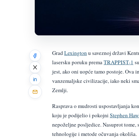
Grad
Lexington
u saveznoj državi Kentu
lasersku poruku prema
TRAPPIST-1
su
jest, ako oni uopće tamo postoje. Ova i
vanzemaljske civilizacije, iako neki sma
Zemlji.
Rasprava o mudrosti uspostavljanja kont
koju je podijelio i pokojni
Stephen Haw
nepoželjne posljedice. Nasuprot tome, 
tehnologije i metode očuvanja okoliša.