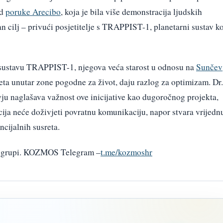
od
poruke Arecibo
, koja je bila više demonstracija ljudskih
 cilj – privući posjetitelje s TRAPPIST-1, planetarni sustav ko
u sustavu TRAPPIST-1, njegova veća starost u odnosu na
Sunčev
aneta unutar zone pogodne za život, daju razlog za optimizam. Dr.
ju naglašava važnost ove inicijative kao dugoročnog projekta,
cija neće doživjeti povratnu komunikaciju, napor stvara vrijedn
ncijalnih susreta.
am grupi. KOZMOS Telegram –
t.me/kozmoshr