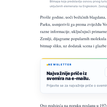
Bitmapa koja predstavlja osnovu prvog turi
uključenih elemenata na Engleskom. Zasluge
Prošle godine, uoči božićnih blagdana,
Parku, usmjerivši ga prema zviježđu Vo
razne informacije, uključujući primarne
Zemlji, dijagrame popularnih molekula 
bitmap sliku, uz dodatak scena i glazbe 
NEWSLETTER
Najvažnije priče iz
svemira na e-mailu.
Prijavite se za najvažnije priče o svemiru
Ovo podsjeća na poruku poslanu u 1974