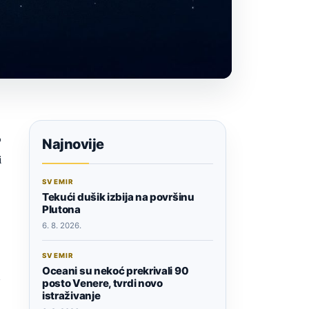
o
Najnovije
i
SVEMIR
Tekući dušik izbija na površinu
Plutona
6. 8. 2026.
SVEMIR
Oceani su nekoć prekrivali 90
e
posto Venere, tvrdi novo
istraživanje