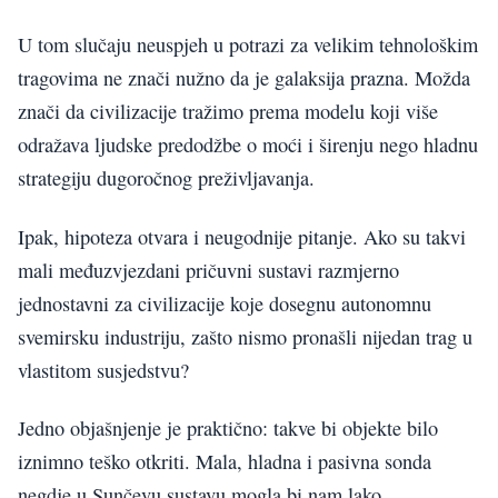
U tom slučaju neuspjeh u potrazi za velikim tehnološkim
tragovima ne znači nužno da je galaksija prazna. Možda
znači da civilizacije tražimo prema modelu koji više
odražava ljudske predodžbe o moći i širenju nego hladnu
strategiju dugoročnog preživljavanja.
Ipak, hipoteza otvara i neugodnije pitanje. Ako su takvi
mali međuzvjezdani pričuvni sustavi razmjerno
jednostavni za civilizacije koje dosegnu autonomnu
svemirsku industriju, zašto nismo pronašli nijedan trag u
vlastitom susjedstvu?
Jedno objašnjenje je praktično: takve bi objekte bilo
iznimno teško otkriti. Mala, hladna i pasivna sonda
negdje u Sunčevu sustavu mogla bi nam lako