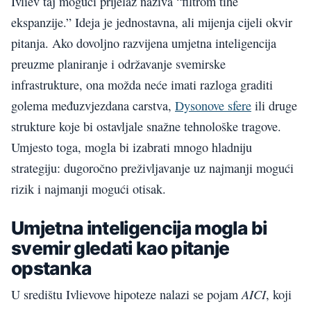
Ivliev taj mogući prijelaz naziva “filtrom tihe
ekspanzije.” Ideja je jednostavna, ali mijenja cijeli okvir
pitanja. Ako dovoljno razvijena umjetna inteligencija
preuzme planiranje i održavanje svemirske
infrastrukture, ona možda neće imati razloga graditi
golema međuzvjezdana carstva,
Dysonove sfere
ili druge
strukture koje bi ostavljale snažne tehnološke tragove.
Umjesto toga, mogla bi izabrati mnogo hladniju
strategiju: dugoročno preživljavanje uz najmanji mogući
rizik i najmanji mogući otisak.
Umjetna inteligencija mogla bi
svemir gledati kao pitanje
opstanka
AICI
U središtu Ivlievove hipoteze nalazi se pojam
, koji