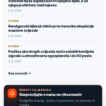
Asteroid Nysa izgleda kao tri spojena tijela, a uz
njega je otkriven mali mjesec
6. 8. 2026.
SVEMIR
Rendgenski bljesak otkrio prve trenutke eksplozije
masivne zvijezde
6. 8. 2026.
SVEMIR
Prašina oko drugih zvijezda može oslabiti kemijske
signale u atmosferama egzoplaneta i do 50 posto
4. 8. 2026.
Sve novosti
REDDIT ZAJEDNICA
Raspravljajte s nama na r/kozmoshr
Podijelite pitanja, izvore i komentare uz Kozmos.hr
članke.