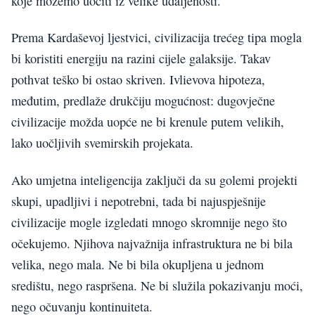
koje možemo uočiti iz velike udaljenosti.
Prema Kardaševoj ljestvici, civilizacija trećeg tipa mogla
bi koristiti energiju na razini cijele galaksije. Takav
pothvat teško bi ostao skriven. Ivlievova hipoteza,
međutim, predlaže drukčiju mogućnost: dugovječne
civilizacije možda uopće ne bi krenule putem velikih,
lako uočljivih svemirskih projekata.
Ako umjetna inteligencija zaključi da su golemi projekti
skupi, upadljivi i nepotrebni, tada bi najuspješnije
civilizacije mogle izgledati mnogo skromnije nego što
očekujemo. Njihova najvažnija infrastruktura ne bi bila
velika, nego mala. Ne bi bila okupljena u jednom
središtu, nego raspršena. Ne bi služila pokazivanju moći,
nego očuvanju kontinuiteta.