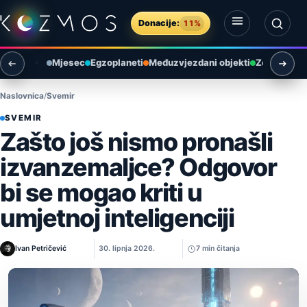
Preskoči na sadržaj
Donacije:
11%
Otvori izbornik
Otvori pretragu
Mjesec
Egzoplaneti
Međuzvjezdani objekti
Zemlja i ok
Naslovnica
Svemir
SVEMIR
Zašto još nismo pronašli
izvanzemaljce? Odgovor
bi se mogao kriti u
umjetnoj inteligenciji
Ivan Petričević
30. lipnja 2026.
7 min čitanja