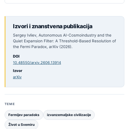
Izvori i znanstvena publikacija
Sergey Ivliev, Autonomous AI-Cosmoindustry and the
Quiet Expansion Filter: A Threshold-Based Resolution of
the Fermi Paradox, arXiv (2026).
DOI
10.48550/arxiv.2606.13914
Izvor
arXiv
TEME
Fermijev paradoks
izvanzemaljske civilizacije
Život u Svemiru