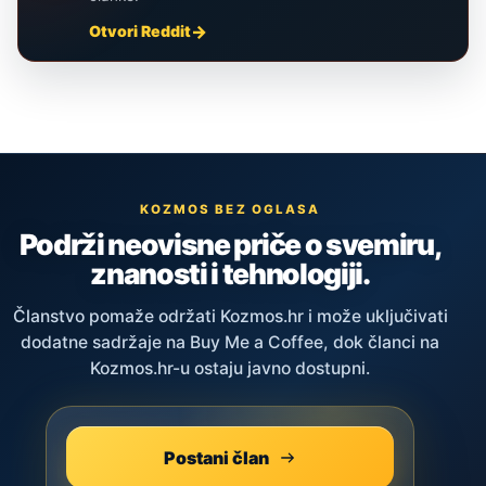
Otvori Reddit
KOZMOS BEZ OGLASA
Podrži neovisne priče o svemiru,
znanosti i tehnologiji.
Članstvo pomaže održati Kozmos.hr i može uključivati
dodatne sadržaje na Buy Me a Coffee, dok članci na
Kozmos.hr-u ostaju javno dostupni.
Postani član