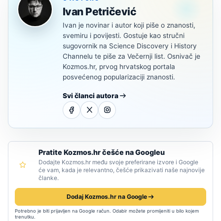
Ivan Petričević
Ivan je novinar i autor koji piše o znanosti,
svemiru i povijesti. Gostuje kao stručni
sugovornik na Science Discovery i History
Channelu te piše za Večernji list. Osnivač je
Kozmos.hr, prvog hrvatskog portala
posvećenog popularizaciji znanosti.
Svi članci autora
Pratite Kozmos.hr češće na Googleu
Dodajte Kozmos.hr među svoje preferirane izvore i Google
će vam, kada je relevantno, češće prikazivati naše najnovije
članke.
Dodaj Kozmos.hr na Google
Potrebno je biti prijavljen na Google račun. Odabir možete promijeniti u bilo kojem
trenutku.