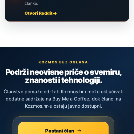
članke.
Otvori Reddit
KOZMOS BEZ OGLASA
Podrži neovisne priče o svemiru,
znanosti i tehnologiji.
Članstvo pomaže održati Kozmos.hr i može uključivati
dodatne sadržaje na Buy Me a Coffee, dok članci na
Kozmos.hr-u ostaju javno dostupni.
Postani član