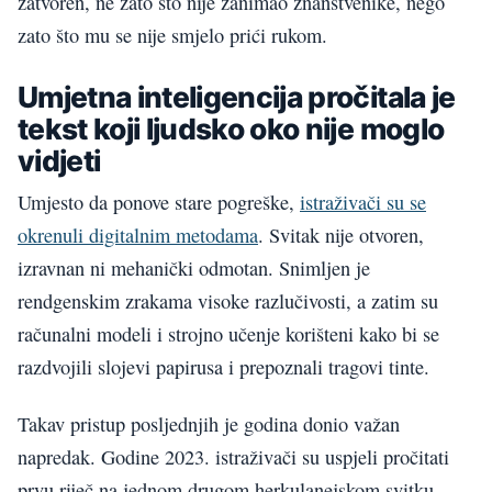
zatvoren, ne zato što nije zanimao znanstvenike, nego
zato što mu se nije smjelo prići rukom.
Umjetna inteligencija pročitala je
tekst koji ljudsko oko nije moglo
vidjeti
Umjesto da ponove stare pogreške,
istraživači su se
okrenuli digitalnim metodama
. Svitak nije otvoren,
izravnan ni mehanički odmotan. Snimljen je
rendgenskim zrakama visoke razlučivosti, a zatim su
računalni modeli i strojno učenje korišteni kako bi se
razdvojili slojevi papirusa i prepoznali tragovi tinte.
Takav pristup posljednjih je godina donio važan
napredak. Godine 2023. istraživači su uspjeli pročitati
prvu riječ na jednom drugom herkulanejskom svitku.