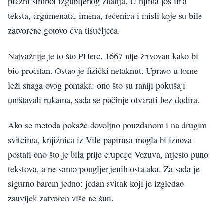
prazni simbol izgubljenog znanja. U njima još ima
teksta, argumenata, imena, rečenica i misli koje su bile
zatvorene gotovo dva tisućljeća.
Najvažnije je to što PHerc. 1667 nije žrtvovan kako bi
bio pročitan. Ostao je fizički netaknut. Upravo u tome
leži snaga ovog pomaka: ono što su raniji pokušaji
uništavali rukama, sada se počinje otvarati bez dodira.
Ako se metoda pokaže dovoljno pouzdanom i na drugim
svitcima, knjižnica iz Vile papirusa mogla bi iznova
postati ono što je bila prije erupcije Vezuva, mjesto puno
tekstova, a ne samo pougljenjenih ostataka. Za sada je
sigurno barem jedno: jedan svitak koji je izgledao
zauvijek zatvoren više ne šuti.