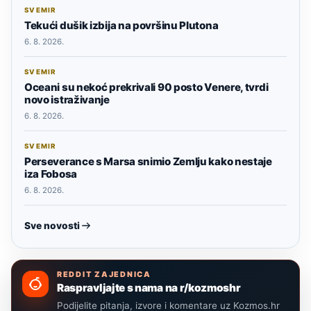
SVEMIR
Tekući dušik izbija na površinu Plutona
6. 8. 2026.
SVEMIR
Oceani su nekoć prekrivali 90 posto Venere, tvrdi
novo istraživanje
6. 8. 2026.
SVEMIR
Perseverance s Marsa snimio Zemlju kako nestaje
iza Fobosa
6. 8. 2026.
Sve novosti
REDDIT ZAJEDNICA
Raspravljajte s nama na r/kozmoshr
Podijelite pitanja, izvore i komentare uz Kozmos.hr