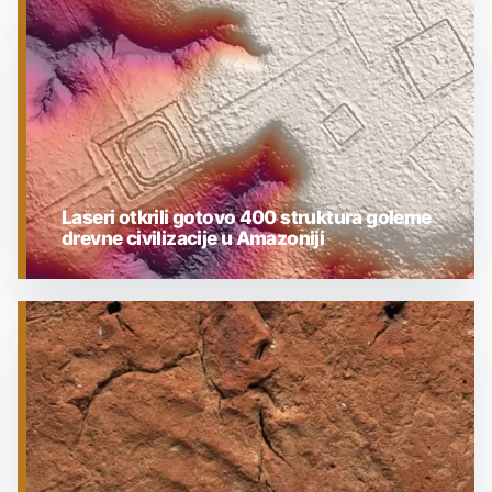
ARHEOLOGIJA
Laseri otkrili gotovo 400 struktura goleme
drevne civilizacije u Amazoniji
ARHEOLOGIJA