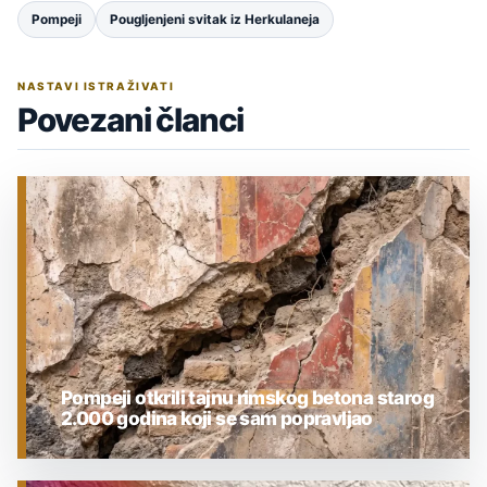
Pompeji
Pougljenjeni svitak iz Herkulaneja
NASTAVI ISTRAŽIVATI
Povezani članci
Pompeji otkrili tajnu rimskog betona starog
2.000 godina koji se sam popravljao