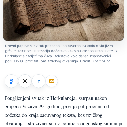
Drevni papirusni svitak prikazan kao otvoreni rukopis s vidljivim
grčkim tekstom. Ilustracija dočarava kako su karbonizirani svitci iz
Herkulaneja stoljećima čuvali tekstove koje danas znanstvenici
pokušavaju pročitati bez fizičkog otvaranja. Credit: Kozmos.hr
Pougljenjeni svitak iz Herkulaneja, zatrpan nakon
erupcije Vezuva 79. godine, prvi je put pročitan od
početka do kraja sačuvanog teksta, bez fizičkog
otvaranja. Istraživači su uz pomoć rendgenskog snimanja