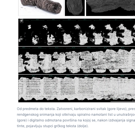
Od predmeta do teksta. Zatvoreni, karbonizirani svitak (gore lijevo), pres
rendgenskog snimanja koji otkrivaju spiralno namotani list u unutrašnjo
(gore) i digitalno odmotana površina na kojoj se, nakon izdvajanja sign
tinte, pojavljuju stupci grčkog teksta (dolje).