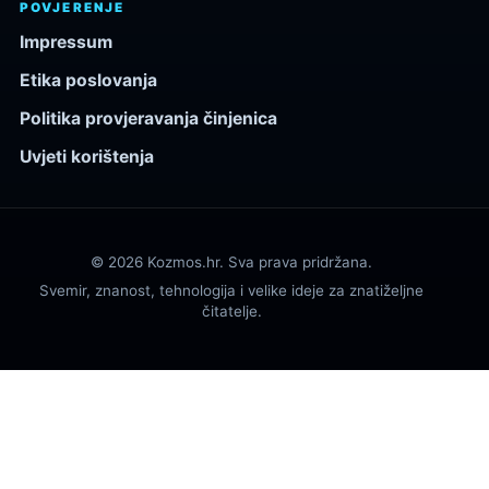
POVJERENJE
Impressum
Etika poslovanja
Politika provjeravanja činjenica
Uvjeti korištenja
© 2026 Kozmos.hr. Sva prava pridržana.
Svemir, znanost, tehnologija i velike ideje za znatiželjne
čitatelje.