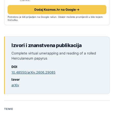
Dodaj Kozmos.hr na Google
Potrebno je biti prijavljen na Google račun. Odabir možete promijeniti u bilo kojem
trenutku.
Izvori i znanstvena publikacija
Complete virtual unwrapping and reading of a rolled
Herculaneum papyrus
DOI
10.48550/arXiv.2606.29085
Izvor
arXiv
TEME