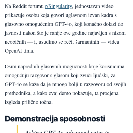
Na Reddit forumu
r/Singularity
, jednostavan video
prikazuje osobu koja govori uglavnom izvan kadra s
glasovno omogućenim GPT-4o, koji konačno dolazi do
javnosti nakon što je ranije ove godine najavljen s nizom
neobičnih — i, usudimo se reći, šarmantnih — videa
OpenAI tima.
Osim naprednih glasovnih mogućnosti koje korisnicima
omogućuju razgovor s glasom koji zvuči ljudski, za
GPT-4o se kaže da je mnogo bolji u razgovoru od svojih
prethodnika, a kako ovaj demo pokazuje, ta procjena
izgleda prilično točna.
Demonstracija sposobnosti
Asking GPT 4o advanced voice is