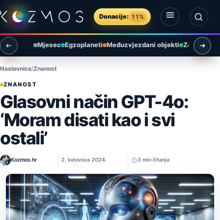
Preskoči na sadržaj
Donacije:
11%
Otvori izbornik
Otvori pretragu
Mjesec
Egzoplaneti
Međuzvjezdani objekti
Zemlja i ok
Naslovnica
Znanost
ZNANOST
Glasovni način GPT-4o:
‘Moram disati kao i svi
ostali’
Kozmos.hr
2. kolovoza 2024.
3 min čitanja