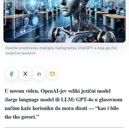
OpenAI predstavlja značajnu nadogradnju ChatGPT-a koja ga čini
neobično ljudskim
U novom videu, OpenAI-jev veliki jezični model
(large language model ili LLM) GPT-4o u glasovnom
načinu kaže korisniku da mora disati — “kao i bilo
tko tko govori.”