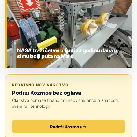
NASA traži četvero ljudi za godinu dana u
simulaciji puta na Mars
ZNANOST
NEOVISNO NOVINARSTVO
Podrži Kozmos bez oglasa
Članstvo pomaže financirati neovisne priče o znanosti,
svemiru i tehnologiji.
Podrži Kozmos