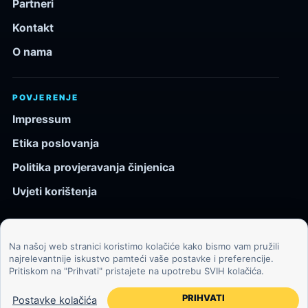
Partneri
Kontakt
O nama
POVJERENJE
Impressum
Etika poslovanja
Politika provjeravanja činjenica
Uvjeti korištenja
Na našoj web stranici koristimo kolačiće kako bismo vam pružili
© 2026 Kozmos.hr. Sva prava pridržana.
najrelevantnije iskustvo pamteći vaše postavke i preferencije.
Pritiskom na "Prihvati" pristajete na upotrebu SVIH kolačića.
Svemir, znanost, tehnologija i velike ideje za znatiželjne
čitatelje.
PRIHVATI
Postavke kolačića