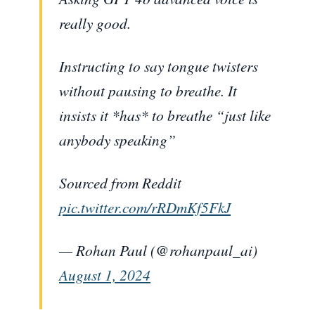
really good.
Instructing to say tongue twisters
without pausing to breathe. It
insists it *has* to breathe “just like
anybody speaking”
Sourced from Reddit
pic.twitter.com/rRDmKf5FkJ
— Rohan Paul (@rohanpaul_ai)
August 1, 2024