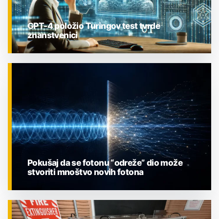
GPT-4 položio Turingov test tvrde
znanstvenici
ZNANOST
Pokušaj da se fotonu “odreže” dio može
stvoriti mnoštvo novih fotona
ZNANOST