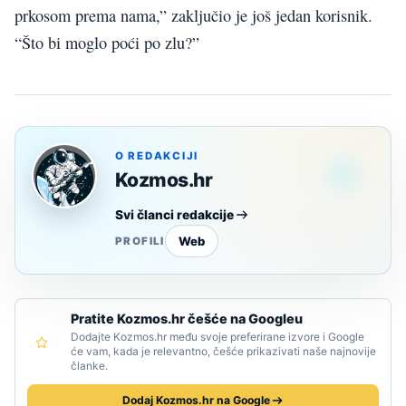
prkosom prema nama,” zaključio je još jedan korisnik.
“Što bi moglo poći po zlu?”
O REDAKCIJI
Kozmos.hr
Svi članci redakcije
Web
PROFILI
Pratite Kozmos.hr češće na Googleu
Dodajte Kozmos.hr među svoje preferirane izvore i Google
će vam, kada je relevantno, češće prikazivati naše najnovije
članke.
Dodaj Kozmos.hr na Google