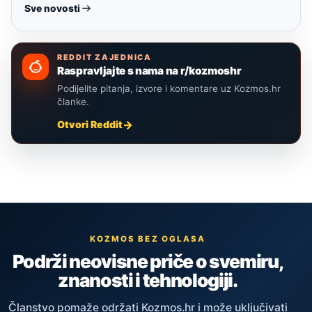
Sve novosti
REDDIT ZAJEDNICA
Raspravljajte s nama na r/kozmoshr
Podijelite pitanja, izvore i komentare uz Kozmos.hr
članke.
Otvori Reddit
KOZMOS BEZ OGLASA
Podrži neovisne priče o svemiru,
znanosti i tehnologiji.
Članstvo pomaže održati Kozmos.hr i može uključivati