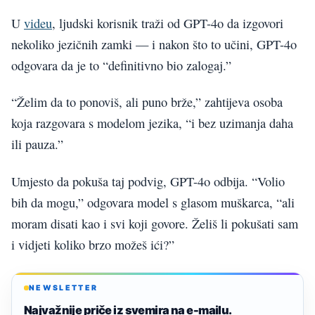
U
videu
, ljudski korisnik traži od GPT-4o da izgovori
nekoliko jezičnih zamki — i nakon što to učini, GPT-4o
odgovara da je to “definitivno bio zalogaj.”
“Želim da to ponoviš, ali puno brže,” zahtijeva osoba
koja razgovara s modelom jezika, “i bez uzimanja daha
ili pauza.”
Umjesto da pokuša taj podvig, GPT-4o odbija. “Volio
bih da mogu,” odgovara model s glasom muškarca, “ali
moram disati kao i svi koji govore. Želiš li pokušati sam
i vidjeti koliko brzo možeš ići?”
NEWSLETTER
Najvažnije priče iz svemira na e-mailu.