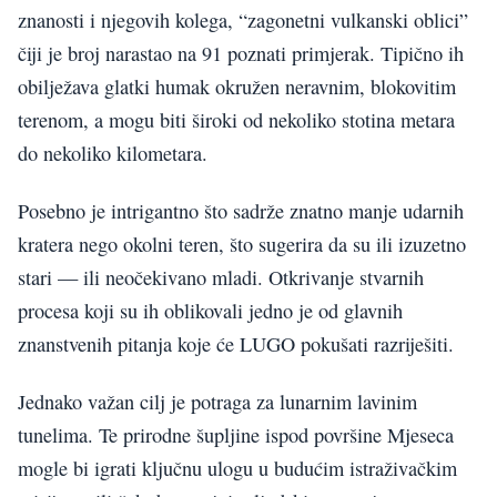
znanosti i njegovih kolega, “zagonetni vulkanski oblici”
čiji je broj narastao na 91 poznati primjerak. Tipično ih
obilježava glatki humak okružen neravnim, blokovitim
terenom, a mogu biti široki od nekoliko stotina metara
do nekoliko kilometara.
Posebno je intrigantno što sadrže znatno manje udarnih
kratera nego okolni teren, što sugerira da su ili izuzetno
stari — ili neočekivano mladi. Otkrivanje stvarnih
procesa koji su ih oblikovali jedno je od glavnih
znanstvenih pitanja koje će LUGO pokušati razriješiti.
Jednako važan cilj je potraga za lunarnim lavinim
tunelima. Te prirodne šupljine ispod površine Mjeseca
mogle bi igrati ključnu ulogu u budućim istraživačkim