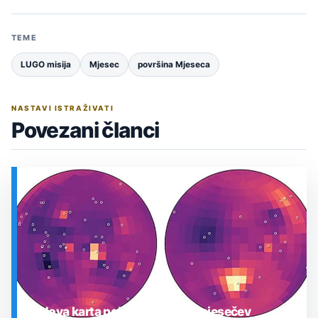
TEME
LUGO misija
Mjesec
površina Mjeseca
NASTAVI ISTRAŽIVATI
Povezani članci
Nova karta pokazuje gdje je mjesečev