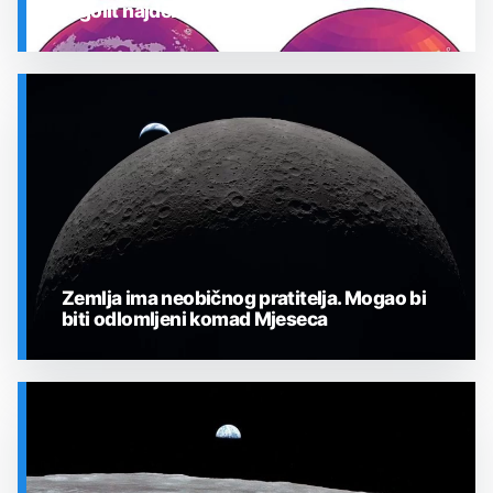
regolit najdeblji
SVEMIR
Zemlja ima neobičnog pratitelja. Mogao bi
biti odlomljeni komad Mjeseca
SVEMIR