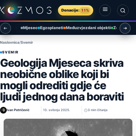
Preskoči na sadržaj
Donacije:
11%
Otvori izbornik
Otvori pretragu
Mjesec
Egzoplaneti
Međuzvjezdani objekti
Zemlja i ok
Naslovnica
Svemir
SVEMIR
Geologija Mjeseca skriva
neobične oblike koji bi
mogli odrediti gdje će
ljudi jednog dana boraviti
Ivan Petričević
13. svibnja 2025.
3 min čitanja