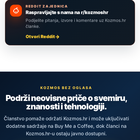
REDDIT ZAJEDNICA
Raspravljajte s nama na r/kozmoshr
Podijelite pitanja, izvore i komentare uz Kozmos.hr
članke.
Otvori Reddit
KOZMOS BEZ OGLASA
Podrži neovisne priče o svemiru,
znanosti i tehnologiji.
Članstvo pomaže održati Kozmos.hr i može uključivati
dodatne sadržaje na Buy Me a Coffee, dok članci na
Kozmos.hr-u ostaju javno dostupni.