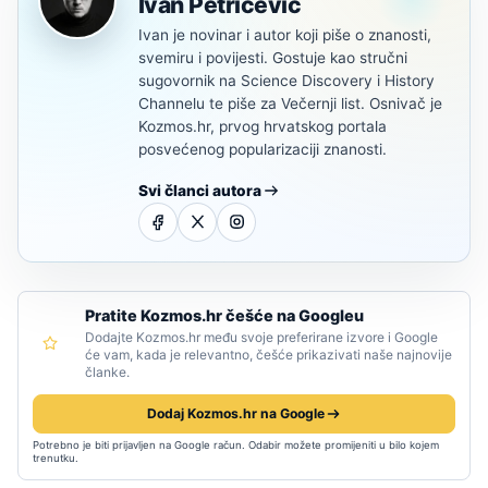
Ivan Petričević
Ivan je novinar i autor koji piše o znanosti,
svemiru i povijesti. Gostuje kao stručni
sugovornik na Science Discovery i History
Channelu te piše za Večernji list. Osnivač je
Kozmos.hr, prvog hrvatskog portala
posvećenog popularizaciji znanosti.
Svi članci autora
Pratite Kozmos.hr češće na Googleu
Dodajte Kozmos.hr među svoje preferirane izvore i Google
će vam, kada je relevantno, češće prikazivati naše najnovije
članke.
Dodaj Kozmos.hr na Google
Potrebno je biti prijavljen na Google račun. Odabir možete promijeniti u bilo kojem
trenutku.