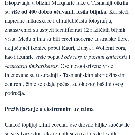
Iskopavanja u blizini Macquarie luke u Tasmaniji otkrila
više od 400 dobro očuvanih fosila biljaka
su
. Koristeći
napredne mikroskope i ultraljubičastu fotografiju,
znanstvenici su uspjeli identificirati 12 različitih biljnih
vrsta. Među njima su bili preci moderne australske flore,
uključujući ikonice poput Kauri, Bunya i Wollemi bora,
Podocarpus paralungatikensis
kao i izumrle vrste poput
i
Araucaria timkarikensis
. Ove novootkrivene vrste
imenovane su u suradnji s Tasmanijskim aboridžinskim
centrom, čime se odaje počast autohtonoj baštini ovog
područja.
Preživljavanje u ekstremnim uvjetima
Unatoč toplijoj klimi eocena, ove drevne biljke suočavale
su se s izazovima ekstremnih sezonskih svjetlosnih