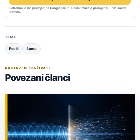
Potrebno je biti prijavljen na Google račun. Odabir možete promijeniti u bilo kojem
trenutku.
TEME
Fosili
šuma
NASTAVI ISTRAŽIVATI
Povezani članci