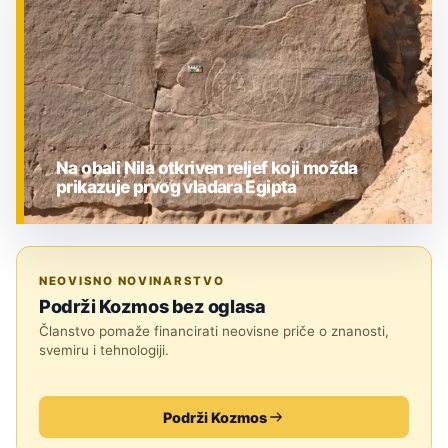
Na obali Nila otkriven reljef koji možda
prikazuje prvog vladara Egipta
ZNANOST
NEOVISNO NOVINARSTVO
Podrži Kozmos bez oglasa
Članstvo pomaže financirati neovisne priče o znanosti,
svemiru i tehnologiji.
Podrži Kozmos