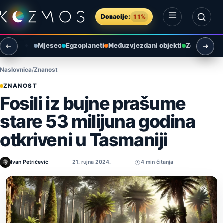
Preskoči na sadržaj
Donacije:
11%
Otvori izbornik
Otvori pretragu
Mjesec
Egzoplaneti
Međuzvjezdani objekti
Zemlja i ok
Naslovnica
Znanost
ZNANOST
Fosili iz bujne prašume
stare 53 milijuna godina
otkriveni u Tasmaniji
Ivan Petričević
21. rujna 2024.
4 min čitanja