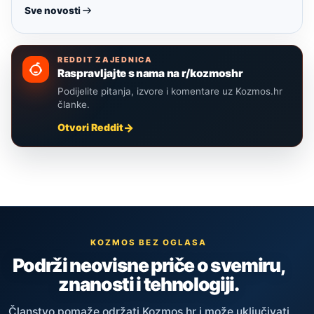
Sve novosti
REDDIT ZAJEDNICA
Raspravljajte s nama na r/kozmoshr
Podijelite pitanja, izvore i komentare uz Kozmos.hr
članke.
Otvori Reddit
KOZMOS BEZ OGLASA
Podrži neovisne priče o svemiru,
znanosti i tehnologiji.
Članstvo pomaže održati Kozmos.hr i može uključivati