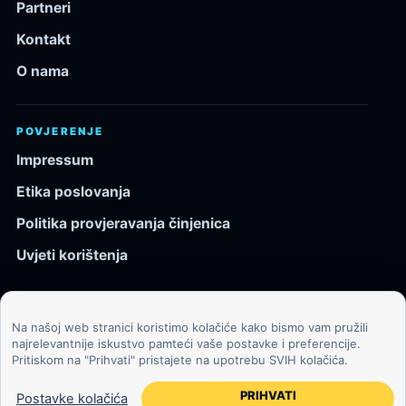
Partneri
Kontakt
O nama
POVJERENJE
Impressum
Etika poslovanja
Politika provjeravanja činjenica
Uvjeti korištenja
Na našoj web stranici koristimo kolačiće kako bismo vam pružili
© 2026 Kozmos.hr. Sva prava pridržana.
najrelevantnije iskustvo pamteći vaše postavke i preferencije.
Pritiskom na "Prihvati" pristajete na upotrebu SVIH kolačića.
Svemir, znanost, tehnologija i velike ideje za znatiželjne
čitatelje.
PRIHVATI
Postavke kolačića