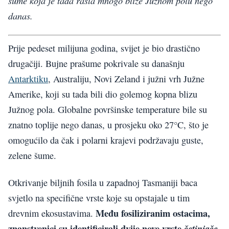
šume koja je tada rasla mnogo bliže Južnom polu nego
danas.
Prije pedeset milijuna godina, svijet je bio drastično
drugačiji. Bujne prašume pokrivale su današnju
Antarktiku
, Australiju, Novi Zeland i južni vrh Južne
Amerike, koji su tada bili dio golemog kopna blizu
Južnog pola. Globalne površinske temperature bile su
znatno toplije nego danas, u prosjeku oko 27°C, što je
omogućilo da čak i polarni krajevi podržavaju guste,
zelene šume.
Otkrivanje biljnih fosila u zapadnoj Tasmaniji baca
svjetlo na specifične vrste koje su opstajale u tim
Među fosiliziranim ostacima,
drevnim ekosustavima.
znanstvenici su identificirali dvije nove vrste
četinjače