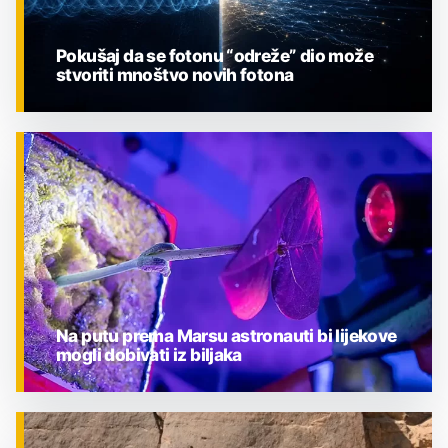
Pokušaj da se fotonu “odreže” dio može
stvoriti mnoštvo novih fotona
ZNANOST
Na putu prema Marsu astronauti bi lijekove
mogli dobivati iz biljaka
ZNANOST