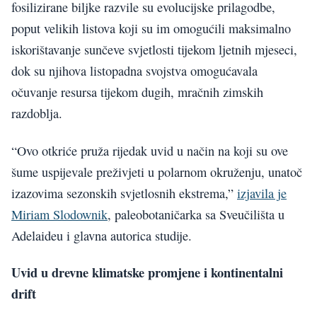
fosilizirane biljke razvile su evolucijske prilagodbe,
poput velikih listova koji su im omogućili maksimalno
iskorištavanje sunčeve svjetlosti tijekom ljetnih mjeseci,
dok su njihova listopadna svojstva omogućavala
očuvanje resursa tijekom dugih, mračnih zimskih
razdoblja.
“Ovo otkriće pruža rijedak uvid u način na koji su ove
šume uspijevale preživjeti u polarnom okruženju, unatoč
izazovima sezonskih svjetlosnih ekstrema,”
izjavila je
Miriam Slodownik
, paleobotaničarka sa Sveučilišta u
Adelaideu i glavna autorica studije.
Uvid u drevne klimatske promjene i kontinentalni
drift