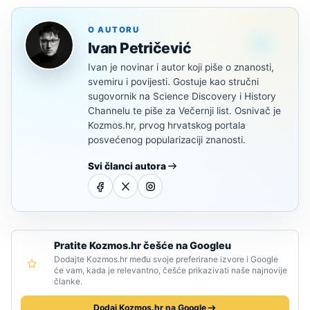
O AUTORU
Ivan Petričević
Ivan je novinar i autor koji piše o znanosti,
svemiru i povijesti. Gostuje kao stručni
sugovornik na Science Discovery i History
Channelu te piše za Večernji list. Osnivač je
Kozmos.hr, prvog hrvatskog portala
posvećenog popularizaciji znanosti.
Svi članci autora
Pratite Kozmos.hr češće na Googleu
Dodajte Kozmos.hr među svoje preferirane izvore i Google
će vam, kada je relevantno, češće prikazivati naše najnovije
članke.
Dodaj Kozmos.hr na Google