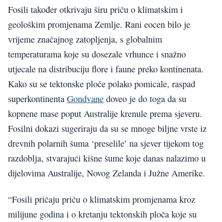
Fosili također otkrivaju širu priču o klimatskim i
geološkim promjenama Zemlje. Rani eocen bilo je
vrijeme značajnog zatopljenja, s globalnim
temperaturama koje su dosezale vrhunce i snažno
utjecale na distribuciju flore i faune preko kontinenata.
Kako su se tektonske ploče polako pomicale, raspad
superkontinenta
Gondvane
doveo je do toga da su
kopnene mase poput Australije krenule prema sjeveru.
Fosilni dokazi sugeriraju da su se mnoge biljne vrste iz
drevnih polarnih šuma ‘preselile’ na sjever tijekom tog
razdoblja, stvarajući kišne šume koje danas nalazimo u
dijelovima Australije, Novog Zelanda i Južne Amerike.
“Fosili pričaju priču o klimatskim promjenama kroz
milijune godina i o kretanju tektonskih ploča koje su