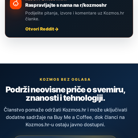
Raspravljajte s nama na r/kozmoshr
Podijelite pitanja, izvore i komentare uz Kozmos.hr
članke.
Otvori Reddit
KOZMOS BEZ OGLASA
Podrži neovisne priče o svemiru,
znanosti i tehnologiji.
Članstvo pomaže održati Kozmos.hr i može uključivati
dodatne sadržaje na Buy Me a Coffee, dok članci na
Kozmos.hr-u ostaju javno dostupni.