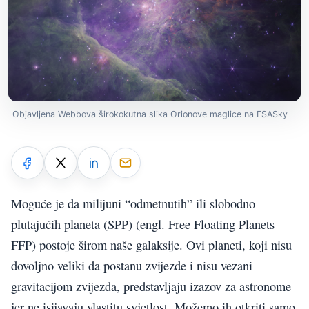
Objavljena Webbova širokokutna slika Orionove maglice na ESASky
Moguće je da milijuni “odmetnutih” ili slobodno
plutajućih planeta (SPP) (engl. Free Floating Planets –
FFP) postoje širom naše galaksije. Ovi planeti, koji nisu
dovoljno veliki da postanu zvijezde i nisu vezani
gravitacijom zvijezda, predstavljaju izazov za astronome
jer ne isijavaju vlastitu svjetlost. Možemo ih otkriti samo