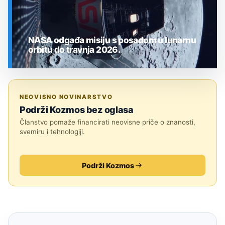
NASA odgađa misiju s posadom u lunarnu
orbitu do travnja 2026.
SVEMIR
NEOVISNO NOVINARSTVO
Podrži Kozmos bez oglasa
Članstvo pomaže financirati neovisne priče o znanosti,
svemiru i tehnologiji.
Podrži Kozmos