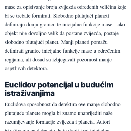
mase za opisivanje broja zvijezda određenih veličina koje
bi se trebale formirati. Slobodno plutajući planeti
definiraju donju granicu te inicijalne funkcije mase—ako
objekt nije dovoljno velik da postane zvijezda, postaje
slobodno plutajući planet. Manji planeti pomažu
definirati granice inicijalne funkcije mase u određenim
regijama, ali dosad su izbjegavali pozornost manje
osjetljivih detektora.
Euclidov potencijal u budućim
istraživanjima
Euclidova sposobnost da detektira ove manje slobodno
plutajuće planete mogla bi znatno unaprijediti naše
razumijevanje formacije zvijezda i planeta. Autori
istraživanja naglašavaju da je donji kraj inicijalne