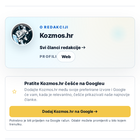
O REDAKCIJI
Kozmos.hr
Svi članci redakcije
Web
PROFILI
Pratite Kozmos.hr češće na Googleu
Dodajte Kozmos.hr među svoje preferirane izvore i Google
će vam, kada je relevantno, češće prikazivati naše najnovije
članke.
Dodaj Kozmos.hr na Google
Potrebno je biti prijavljen na Google račun. Odabir možete promijeniti u bilo kojem
trenutku.