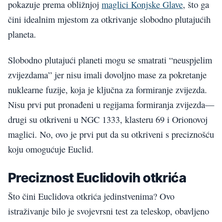
pokazuje prema obližnjoj
maglici Konjske Glave
, što ga
čini idealnim mjestom za otkrivanje slobodno plutajućih
planeta.
Slobodno plutajući planeti mogu se smatrati “neuspjelim
zvijezdama” jer nisu imali dovoljno mase za pokretanje
nuklearne fuzije, koja je ključna za formiranje zvijezda.
Nisu prvi put pronađeni u regijama formiranja zvijezda—
drugi su otkriveni u NGC 1333, klasteru 69 i Orionovoj
maglici. No, ovo je prvi put da su otkriveni s preciznošću
koju omogućuje Euclid.
Preciznost Euclidovih otkrića
Što čini Euclidova otkrića jedinstvenima? Ovo
istraživanje bilo je svojevrsni test za teleskop, obavljeno