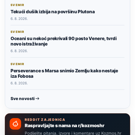
SVEMIR
Tekući dušik izbija na površinu Plutona
6. 8. 2026.
SVEMIR
Oceani su nekoć prekrivali 90 posto Venere, tvrdi
novo istraživanje
6. 8. 2026.
SVEMIR
Perseverance s Marsa snimio Zemlju kako nestaje
iza Fobosa
6. 8. 2026.
Sve novosti
REDDIT ZAJEDNICA
Raspravljajte s nama na r/kozmoshr
Podijelite pitanja, izvore i komentare uz Kozmos.hr