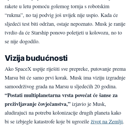
rakete u letu pomoću golemog tornja s robotskim
“rukma”, no taj podvig još uvijek nije uspio. Kada će
sljedeći test biti održan, ostaje nepoznato. Musk je ranije
tvrdio da će Starship ponovo poletjeti u kolovozu, no to
se nije dogodilo.
Vizija budućnosti
Ako SpaceX uspije riješiti sve prepreke, putovanje prema
Marsu bit će samo prvi korak. Musk ima viziju izgradnje
samoodrživog grada na Marsu u sljedećih 20 godina.
“Postati multiplanetarna vrsta povećat će šanse za
preživljavanje čovječanstva,”
izjavio je Musk,
aludirajući na potrebu kolonizacije drugih planeta kako
bi se izbjegle katastrofe koje bi ugrozile
život na Zemlji
.