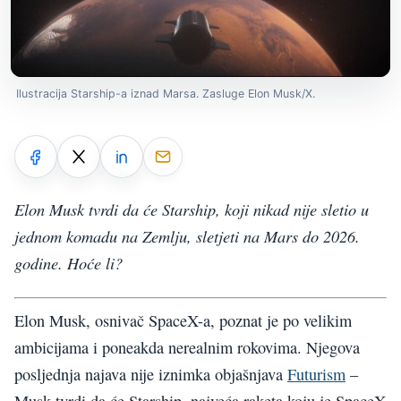
Ilustracija Starship-a iznad Marsa. Zasluge Elon Musk/X.
Elon Musk tvrdi da će Starship, koji nikad nije sletio u
jednom komadu na Zemlju, sletjeti na Mars do 2026.
godine. Hoće li?
Elon Musk, osnivač SpaceX-a, poznat je po velikim
ambicijama i poneakda nerealnim rokovima. Njegova
posljednja najava nije iznimka objašnjava
Futurism
–
Musk tvrdi da će Starship, najveća raketa koju je SpaceX