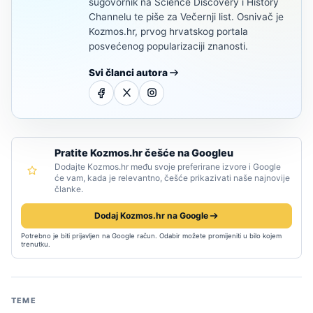
sugovornik na Science Discovery i History
Channelu te piše za Večernji list. Osnivač je
Kozmos.hr, prvog hrvatskog portala
posvećenog popularizaciji znanosti.
Svi članci autora
Pratite Kozmos.hr češće na Googleu
Dodajte Kozmos.hr među svoje preferirane izvore i Google
će vam, kada je relevantno, češće prikazivati naše najnovije
članke.
Dodaj Kozmos.hr na Google
Potrebno je biti prijavljen na Google račun. Odabir možete promijeniti u bilo kojem
trenutku.
TEME