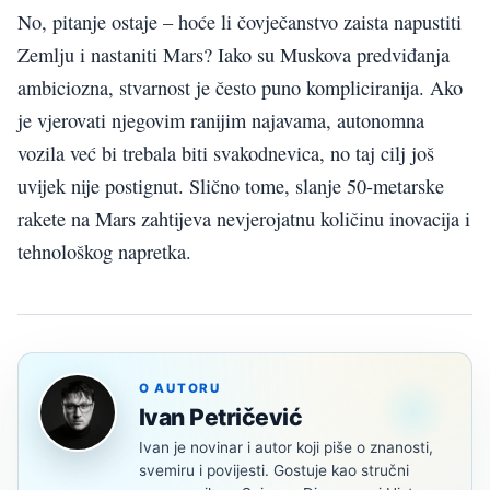
No, pitanje ostaje – hoće li čovječanstvo zaista napustiti
Zemlju i nastaniti Mars? Iako su Muskova predviđanja
ambiciozna, stvarnost je često puno kompliciranija. Ako
je vjerovati njegovim ranijim najavama, autonomna
vozila već bi trebala biti svakodnevica, no taj cilj još
uvijek nije postignut. Slično tome, slanje 50-metarske
rakete na Mars zahtijeva nevjerojatnu količinu inovacija i
tehnološkog napretka.
O AUTORU
Ivan Petričević
Ivan je novinar i autor koji piše o znanosti,
svemiru i povijesti. Gostuje kao stručni