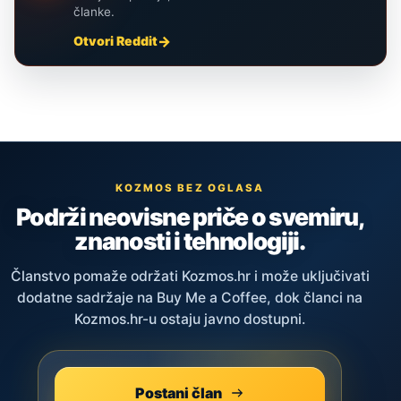
članke.
Otvori Reddit
KOZMOS BEZ OGLASA
Podrži neovisne priče o svemiru,
znanosti i tehnologiji.
Članstvo pomaže održati Kozmos.hr i može uključivati
dodatne sadržaje na Buy Me a Coffee, dok članci na
Kozmos.hr-u ostaju javno dostupni.
Postani član