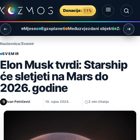
Preskoči na sadržaj
Donacije:
11%
Otvori izbornik
Otvori pretragu
Mjesec
Egzoplaneti
Međuzvjezdani objekti
Zemlja i ok
Naslovnica
Svemir
SVEMIR
Elon Musk tvrdi: Starship
će sletjeti na Mars do
2026. godine
Ivan Petričević
10. rujna 2024.
2 min čitanja