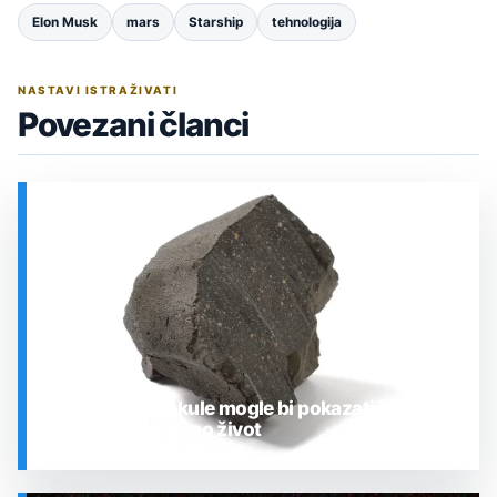
Elon Musk
mars
Starship
tehnologija
NASTAVI ISTRAŽIVATI
Povezani članci
Zrcalne molekule mogle bi pokazati je li
Mars nekoć imao život