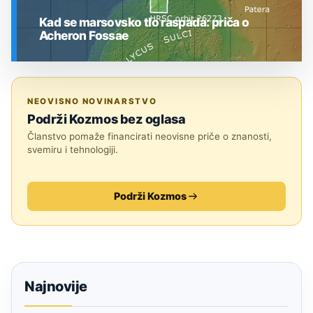
Kad se marsovsko tlo raspada: priča o
Acheron Fossae
SVEMIR
NEOVISNO NOVINARSTVO
Podrži Kozmos bez oglasa
Članstvo pomaže financirati neovisne priče o znanosti,
svemiru i tehnologiji.
Podrži Kozmos
Najnovije