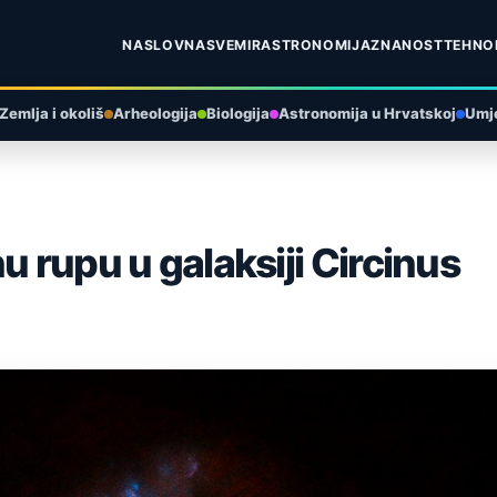
NASLOVNA
SVEMIR
ASTRONOMIJA
ZNANOST
TEHNO
Zemlja i okoliš
Arheologija
Biologija
Astronomija u Hrvatskoj
Umje
u rupu u galaksiji Circinus