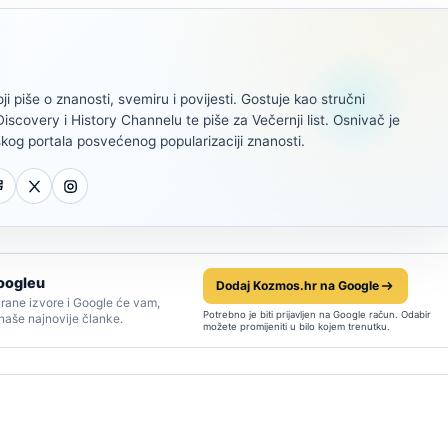
oji piše o znanosti, svemiru i povijesti. Gostuje kao stručni
scovery i History Channelu te piše za Večernji list. Osnivač je
kog portala posvećenog popularizaciji znanosti.
oogleu
Dodaj Kozmos.hr na Google
rane izvore i Google će vam,
Potrebno je biti prijavljen na Google račun. Odabir
 naše najnovije članke.
možete promijeniti u bilo kojem trenutku.