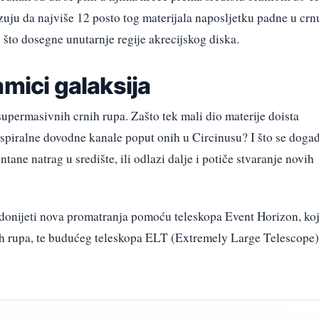
zuju da najviše 12 posto tog materijala naposljetku padne u crn
 što dosegne unutarnje regije akrecijskog diska.
amici galaksija
supermasivnih crnih rupa. Zašto tek mali dio materije doista
 spiralne dovodne kanale poput onih u Circinusu? I što se doga
tane natrag u središte, ili odlazi dalje i potiče stvaranje novih
donijeti nova promatranja pomoću teleskopa Event Horizon, koj
ih rupa, te budućeg teleskopa ELT (Extremely Large Telescope)