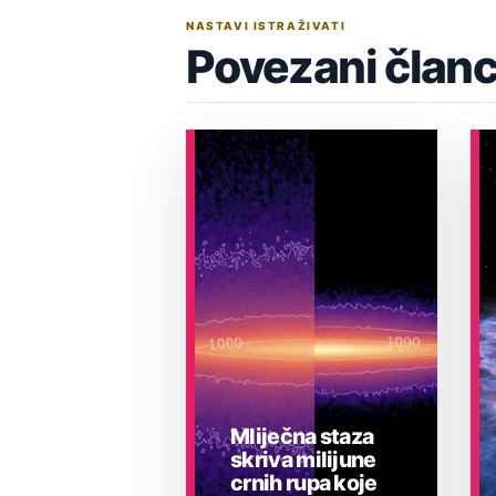
NASTAVI ISTRAŽIVATI
Povezani članc
Mliječna staza
skriva milijune
crnih rupa koje