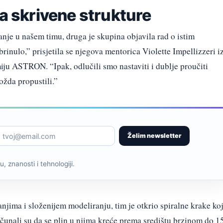
la skrivene strukture
nje u našem timu, druga je skupina objavila rad o istim
brinulo,” prisjetila se njegova mentorica Violette Impellizzeri i
iju ASTRON. “Ipak, odlučili smo nastaviti i dublje proučiti
ožda propustili.”
Želim newsletter
, znanosti i tehnologiji.
ima i složenijem modeliranju, tim je otkrio spiralne krake ko
ačunali su da se plin u njima kreće prema središtu brzinom do 1