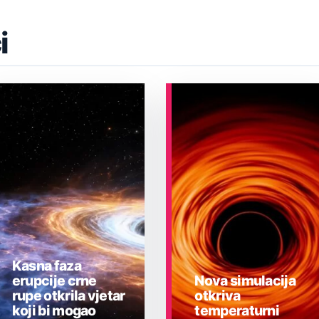
i
Kasna faza
erupcije crne
Nova simulacija
rupe otkrila vjetar
otkriva
koji bi mogao
temperaturni