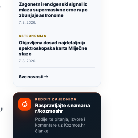
Zagonetni rendgenski signal iz
o
mlaza supermasivne crne rupe
zbunjuje astronome
7. 8. 2026.
ASTRONOMIJA
Objavljena dosad najdetaljnija
spektroskopska karta Mliječne
staze
7. 8. 2026.
Sve novosti
u
REDDIT ZAJEDNICA
Raspravljajte s nama na
ji
r/kozmoshr
Podijelite pitanja, izvore i
komentare uz Kozmos.hr
članke.