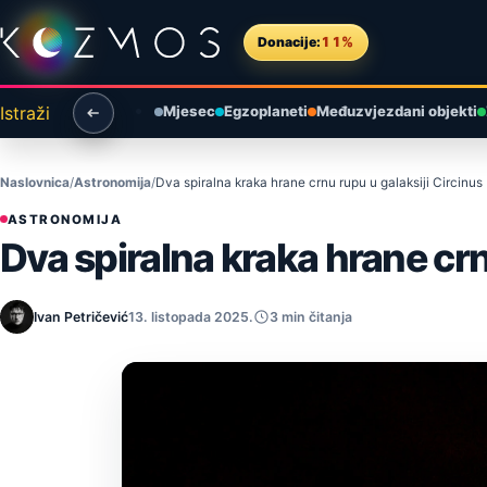
Preskoči na sadržaj
Donacije:
11%
Istraži
Mjesec
Egzoplaneti
Međuzvjezdani objekti
Naslovnica
Astronomija
Dva spiralna kraka hrane crnu rupu u galaksiji Circinus
ASTRONOMIJA
Dva spiralna kraka hrane crn
Ivan Petričević
13. listopada 2025.
3 min čitanja