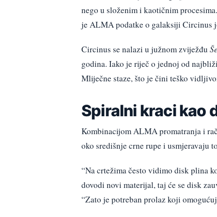
nego u složenim i kaotičnim procesima.
je ALMA podatke o galaksiji Circinus j
Circinus se nalazi u južnom zviježđu
Š
godina. Iako je riječ o jednoj od najbliž
Mliječne staze, što je čini teško vidlji
Spiralni kraci kao 
Kombinacijom ALMA promatranja i račun
oko središnje crne rupe i usmjeravaju t
“Na crtežima često vidimo disk plina koj
dovodi novi materijal, taj će se disk za
“Zato je potreban prolaz koji omogućuje