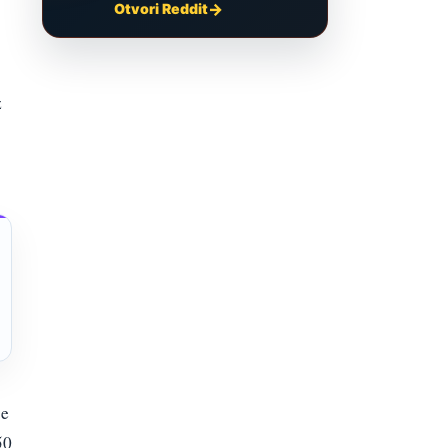
Otvori Reddit
z
je
50