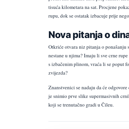
tisuća kilometara na sat. Procjene poka
rupu, dok se ostatak izbacuje prije nego
Nova pitanja o din
Otkriće otvara niz pitanja o ponašanju 
nestane u njima? Imaju li sve crne rupe
s izbačenim plinom, vraća li se poput fon
zvijezda?
Znanstvenici se nadaju da će odgovore 
je snimio prve slike supermasivnih crn
koji se trenutačno gradi u Čileu.