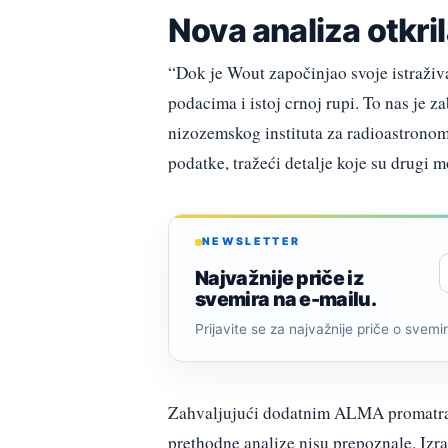
Nova analiza otkri
“Dok je Wout započinjao svoje istraživa
podacima i istoj crnoj rupi. To nas je za
nizozemskog instituta za radioastronom
podatke, tražeći detalje koje su drugi m
NEWSLETTER
Najvažnije priče iz
svemira na e-mailu.
Prijavite se za najvažnije priče o svemiru
Zahvaljujući dodatnim ALMA promatranj
prethodne analize nisu prepoznale. Izr