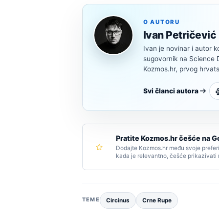
O AUTORU
Ivan Petričević
Ivan je novinar i autor k
sugovornik na Science Di
Kozmos.hr, prvog hrvats
Svi članci autora
Pratite Kozmos.hr češće na G
Dodajte Kozmos.hr među svoje preferi
kada je relevantno, češće prikazivati
TEME
Circinus
Crne Rupe