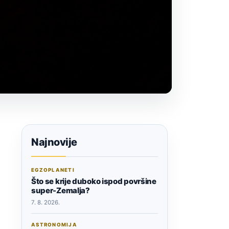
Najnovije
EGZOPLANETI
Što se krije duboko ispod površine
super-Zemalja?
7. 8. 2026.
ASTRONOMIJA