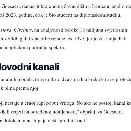
 Goesaert, danas doktorand na Sveučilištu u Leidenu, analizira
oš 2023. godine, dok je bio student na diplomskom studiju.
estara,
Circinus
, na udaljenosti od oko 13 milijuna svjetlosnih
ih velikih galaksija, otkrivena je tek 1977. jer ju zaklanja disk
vom u optičkom području spektra.
dovodni kanali
alnih modela, tim je otkrio dva spiralna kraka koji se protež
ok plina prema njoj.
i nestaje u crnoj rupi poput vrtloga. No ako ne postoji kanal ko
uvijek vrtjeti na određenoj udaljenosti,” objašnjava Goesaert.
 dotok, a tu nastupaju naši spiralni kraci.”