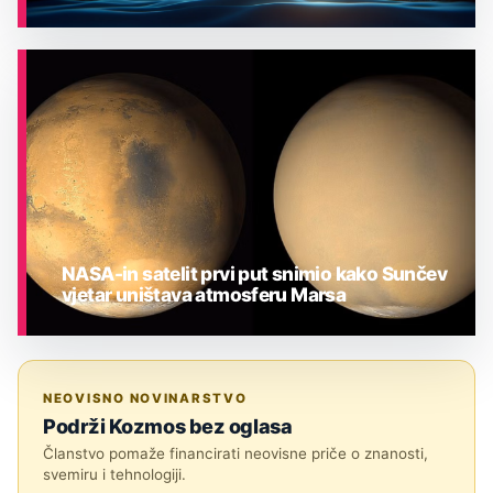
ASTRONOMIJA
NASA-in satelit prvi put snimio kako Sunčev
vjetar uništava atmosferu Marsa
ASTRONOMIJA
NEOVISNO NOVINARSTVO
Podrži Kozmos bez oglasa
Članstvo pomaže financirati neovisne priče o znanosti,
svemiru i tehnologiji.