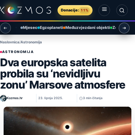
Preskoči na sadržaj
Donacije:
11%
Otvori izbornik
Otvori pretragu
Mjesec
Egzoplaneti
Međuzvjezdani objekti
Zemlja i ok
Naslovnica
Astronomija
ASTRONOMIJA
Dva europska satelita
probila su ‘nevidljivu
zonu’ Marsove atmosfere
Kozmos.hr
23. lipnja 2025.
3 min čitanja