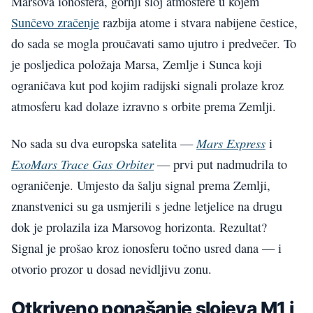
Marsova ionosfera, gornji sloj atmosfere u kojem
Sunčevo zračenje
razbija atome i stvara nabijene čestice,
do sada se mogla proučavati samo ujutro i predvečer. To
je posljedica položaja Marsa, Zemlje i Sunca koji
ograničava kut pod kojim radijski signali prolaze kroz
atmosferu kad dolaze izravno s orbite prema Zemlji.
Mars Express
No sada su dva europska satelita —
i
ExoMars Trace Gas Orbiter
— prvi put nadmudrila to
ograničenje. Umjesto da šalju signal prema Zemlji,
znanstvenici su ga usmjerili s jedne letjelice na drugu
dok je prolazila iza Marsovog horizonta. Rezultat?
Signal je prošao kroz ionosferu točno usred dana — i
otvorio prozor u dosad nevidljivu zonu.
Otkriveno ponašanje slojeva M1 i