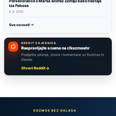
Perseverance s Marsa snimio Zemlju kako nestaje
iza Fobosa
6. 8. 2026.
Sve novosti
REDDIT ZAJEDNICA
Raspravljajte s nama na r/kozmoshr
Podijelite pitanja, izvore i komentare uz Kozmos.hr
članke.
Otvori Reddit
KOZMOS BEZ OGLASA