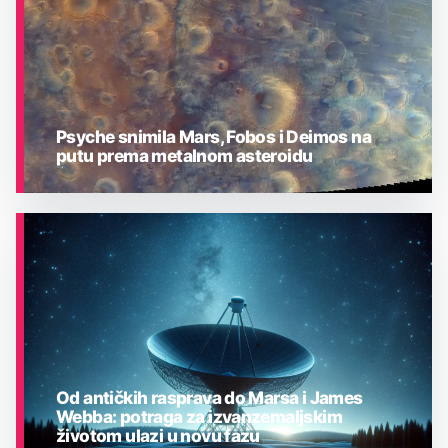
Psyche snimila Mars, Fobos i Deimos na
putu prema metalnom asteroidu
ASTRONOMIJA
Od antičkih rasprava do Marsa i James
Webba: potraga za izvanzemaljskim
životom ulazi u novu fazu