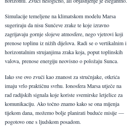
horizontu. Zvuči nelogično, ali objašnjenje je elegantno.
Simulacije temeljene na klimatskom modelu Marsa
sugeriraju da nisu Sunčeve zrake te koje izravno
zagrijavaju gornje slojeve atmosfere, nego vjetrovi koji
prenose toplinu iz nižih dijelova. Radi se o vertikalnim i
horizontalnim strujanjima zraka koja, poput toplinskih
valova, prenose energiju neovisno o položaju Sunca.
Iako sve ovo zvuči kao znanost za stručnjake, otkrića
imaju vrlo praktičnu svrhu. Ionosfera Marsa utječe na
rad radijskih signala koje koriste svemirske letjelice za
komunikaciju. Ako točno znamo kako se ona mijenja
tijekom dana, možemo bolje planirati buduće misije —
pogotovo one s ljudskom posadom.