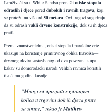
otiske stopala
Istraživači su u White Sandsu pronašli
odraslih i djece
dubokih i ravnih tragova
pored
, koji
50 metara
se protežu na više od
. Ovi tragovi sugeriraju
vukli drvene konstrukcije
da su odrasli
, dok su ih djeca
pratila.
Prema znanstvenicima, otisci stopala i paralelne crte
travoisa
ukazuju na korištenje primitivnog oblika
—
drvenog okvira sastavljenog od dva povezana stupa,
kakav su domorodački narodi Velikih ravnica koristili
tisućama godina kasnije.
“Mnogi su upoznati s guranjem
kolica u trgovini dok ih djeca prate
sa strane,” rekao je
Matthew