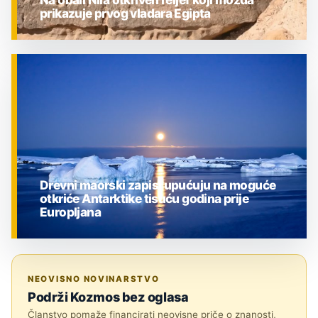
prikazuje prvog vladara Egipta
ZNANOST
Drevni maorski zapisi upućuju na moguće
otkriće Antarktike tisuću godina prije
Europljana
ZNANOST
NEOVISNO NOVINARSTVO
Podrži Kozmos bez oglasa
Članstvo pomaže financirati neovisne priče o znanosti,