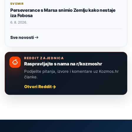
SVEMIR
Perseverance s Marsa snimio Zemlju kako nestaje
iza Fobosa
6. 8. 2026.
Sve novosti
REDDIT ZAJEDNICA
Raspravljajte s nama na r/kozmoshr
Podijelite pitanja, izvore i komentare uz Kozmos.hr
članke.
Otvori Reddit