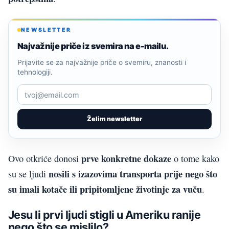
NEWSLETTER
Najvažnije priče iz svemira na e-mailu.
Prijavite se za najvažnije priče o svemiru, znanosti i
tehnologiji.
Želim newsletter
prve konkretne dokaze
Ovo otkriće donosi
o tome kako
nosili s izazovima transporta prije nego što
su se ljudi
su imali kotače ili pripitomljene životinje za vuču
.
Jesu li prvi ljudi stigli u Ameriku ranije
nego što se mislilo?