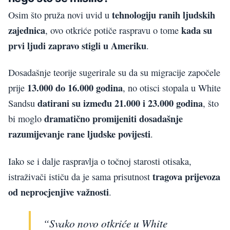
tehnologiju ranih ljudskih
Osim što pruža novi uvid u
zajednica
kada su
, ovo otkriće potiče raspravu o tome
prvi ljudi zapravo stigli u Ameriku
.
Dosadašnje teorije sugerirale su da su migracije započele
13.000 do 16.000 godina
prije
, no otisci stopala u White
datirani su između 21.000 i 23.000 godina
Sandsu
, što
dramatično promijeniti dosadašnje
bi moglo
razumijevanje rane ljudske povijesti
.
Iako se i dalje raspravlja o točnoj starosti otisaka,
tragova prijevoza
istraživači ističu da je sama prisutnost
od neprocjenjive važnosti
.
“Svako novo otkriće u White