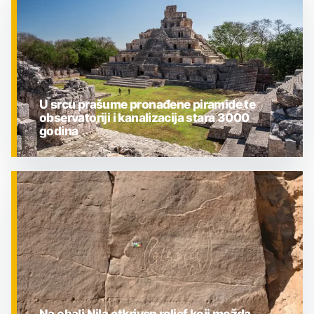
U srcu prašume pronađene piramide te
observatoriji i kanalizacija stara 3000
godina
ZNANOST
Na obali Nila otkriven reljef koji možda