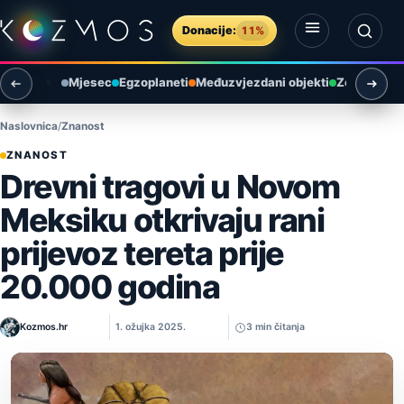
Preskoči na sadržaj
Donacije:
11%
Otvori izbornik
Otvori pretragu
Mjesec
Egzoplaneti
Međuzvjezdani objekti
Zemlja i ok
Naslovnica
Znanost
ZNANOST
Drevni tragovi u Novom
Meksiku otkrivaju rani
prijevoz tereta prije
20.000 godina
Kozmos.hr
1. ožujka 2025.
3 min čitanja