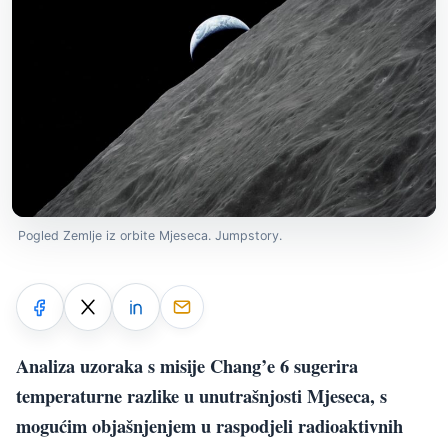
Pogled Zemlje iz orbite Mjeseca. Jumpstory.
Analiza uzoraka s misije Chang’e 6 sugerira
temperaturne razlike u unutrašnjosti Mjeseca, s
mogućim objašnjenjem u raspodjeli radioaktivnih