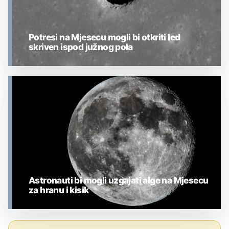
Potresi na Mjesecu mogli bi otkriti led
skriven ispod južnog pola
MJESEC
Astronauti bi mogli uzgajati alge na Mjesecu
za hranu i kisik