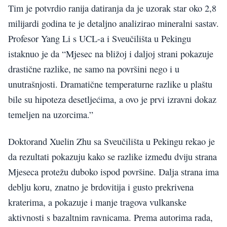
Tim je potvrdio ranija datiranja da je uzorak star oko 2,8
milijardi godina te je detaljno analizirao mineralni sastav.
Profesor Yang Li s UCL-a i Sveučilišta u Pekingu
istaknuo je da “Mjesec na bližoj i daljoj strani pokazuje
drastične razlike, ne samo na površini nego i u
unutrašnjosti. Dramatične temperaturne razlike u plaštu
bile su hipoteza desetljećima, a ovo je prvi izravni dokaz
temeljen na uzorcima.”
Doktorand Xuelin Zhu sa Sveučilišta u Pekingu rekao je
da rezultati pokazuju kako se razlike između dviju strana
Mjeseca protežu duboko ispod površine. Dalja strana ima
deblju koru, znatno je brdovitija i gusto prekrivena
kraterima, a pokazuje i manje tragova vulkanske
aktivnosti s bazaltnim ravnicama. Prema autorima rada,