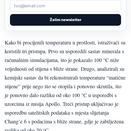
Želim newsletter
Kako bi procijenili temperaturu u prošlosti, istraživači su
koristili tri pristupa. Prvo su usporedili sastav minerala s
računalnim simulacijama, što je pokazalo 100 °C niže
vrijednosti od stijena s bliže strane. Drugo, analizirali su
kemijski sastav da bi rekonstruirali temperaturu “matične
stijene” prije nego što se otopila i ponovno skrutila, što
je ponovno dalo razliku od oko 100 °C u usporedbi s
uzorcima iz misija Apollo. Treći pristup uključivao je
usporedbu satelitskih podataka s mjesta slijetanja
Chang’e 6 s podacima s bliže strane, gdje je zabilježena
razlika od oko 70 °C.