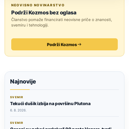
MJESEC
NEOVISNO NOVINARSTVO
Podrži Kozmos bez oglasa
Članstvo pomaže financirati neovisne priče o znanosti,
svemiru i tehnologiji.
Podrži Kozmos
Najnovije
SVEMIR
Tekući dušik izbija na površinu Plutona
6. 8. 2026.
SVEMIR