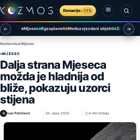
Preskoči na sadržaj
Donacije:
11%
Otvori izbornik
Otvori pretragu
Mjesec
Egzoplaneti
Međuzvjezdani objekti
Zemlja i ok
Naslovnica
Mjesec
MJESEC
Dalja strana Mjeseca
možda je hladnija od
bliže, pokazuju uzorci
stijena
Ivan Petričević
30. rujna 2025.
4 min čitanja