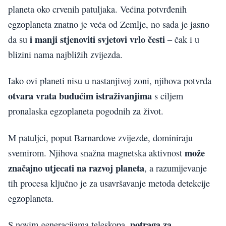
planeta oko crvenih patuljaka. Većina potvrđenih
egzoplaneta znatno je veća od Zemlje, no sada je jasno
i manji stjenoviti svjetovi vrlo česti
da su
– čak i u
blizini nama najbližih zvijezda.
Iako ovi planeti nisu u nastanjivoj zoni, njihova potvrda
otvara vrata budućim istraživanjima
s ciljem
pronalaska egzoplaneta pogodnih za život.
M patuljci, poput Barnardove zvijezde, dominiraju
može
svemirom. Njihova snažna magnetska aktivnost
značajno utjecati na razvoj planeta
, a razumijevanje
tih procesa ključno je za usavršavanje metoda detekcije
egzoplaneta.
potraga za
S novim generacijama teleskopa,