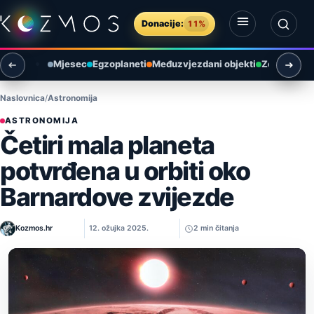
Preskoči na sadržaj
Donacije:
11%
Otvori izbornik
Otvori pretragu
Mjesec
Egzoplaneti
Međuzvjezdani objekti
Zemlja i ok
Naslovnica
Astronomija
ASTRONOMIJA
Četiri mala planeta
potvrđena u orbiti oko
Barnardove zvijezde
Kozmos.hr
12. ožujka 2025.
2 min čitanja