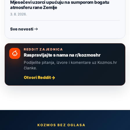
Mjesečevi uzorci upućuju na sumporom bogatu
atmosferu rane Zemlje
3. 8. 2026.
Sve novosti
REDDIT ZAJEDNICA
Raspravljajte s nama na r/kozmoshr
Podijelite pitanja, izvore i komentare uz Kozmos.hr
članke.
Otvori Reddit
KOZMOS BEZ OGLASA