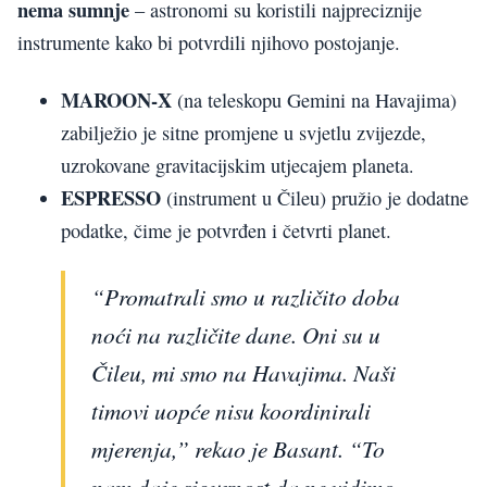
nema sumnje
– astronomi su koristili najpreciznije
instrumente kako bi potvrdili njihovo postojanje.
MAROON-X
(na teleskopu Gemini na Havajima)
zabilježio je sitne promjene u svjetlu zvijezde,
uzrokovane gravitacijskim utjecajem planeta.
ESPRESSO
(instrument u Čileu) pružio je dodatne
podatke, čime je potvrđen i četvrti planet.
“Promatrali smo u različito doba
noći na različite dane. Oni su u
Čileu, mi smo na Havajima. Naši
timovi uopće nisu koordinirali
mjerenja,” rekao je Basant. “To
nam daje sigurnost da ne vidimo