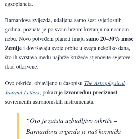
egzoplaneta.
Barnardova zvijezda, udaljena samo šest svjetlosnih
godina, poznata je po svom brzom kretanju na noćnom
samo 20–30% mase
nebu. Novo potvrđeni planeti imaju
Zemlje
i dovršavaju svoje orbite u svega nekoliko dana,
što ih svrstava među najbrže kružeće stjenovite svjetove
ikad otkrivene.
The Astrophysical
Ovo otkriće, objavljeno u časopisu
izvanrednu preciznost
Journal Letters
, pokazuje
suvremenih astronomskih instrumenata.
“Ovo je zaista uzbudljivo otkriće –
Barnardova zvijezda je naš kozmički