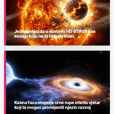
Jedna zvijezda u sustavu HD 81809 ima
kemiju koju ne bi trebala imati
ASTRONOMIJA
Kasna faza erupcije crne rupe otkrila vjetar
koji bi mogao promijeniti njezin razvoj