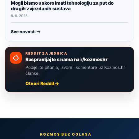
Mogli bismo uskoro imati tehnologiju za put do
drugih zvjezdanih sustava
8. 8. 2026.
Sve novosti
REDDIT ZAJEDNICA
Raspravljajte s nama na r/kozmoshr
Podijelite pitanja, izvore i komentare uz Kozmos.hr
članke.
Otvori Reddit
KOZMOS BEZ OGLASA