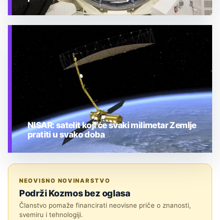
TEHNOLOGIJA
NISAR: satelit koji će svaki milimetar Zemlje
pratiti u svako doba
TEHNOLOGIJA
NEOVISNO NOVINARSTVO
Podrži Kozmos bez oglasa
Članstvo pomaže financirati neovisne priče o znanosti,
svemiru i tehnologiji.