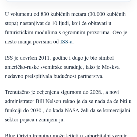
U volumenu od 830 kubičnih metara (30.000 kubičnih
stopa) nastanjivat će 10 ljudi, koji će obitavati u
futurističkim modulima s ogromnim prozorima. Ovo je
nešto manja površina od
ISS-a
.
ISS je dovršen 2011. godine i dugo je bio simbol
američko-ruske svemirske suradnje, iako je Moskva
nedavno preispitivala budućnost partnerstva.
Trenutačno je ocijenjena sigurnom do 2028., a novi
administrator Bill Nelson rekao je da se nada da će biti u
funkciji do 2030., do kada NASA želi da se komercijalni
sektor pojača i zamijeni ju.
Blue Origin trenutno može letjeti u suborbitalni svemir