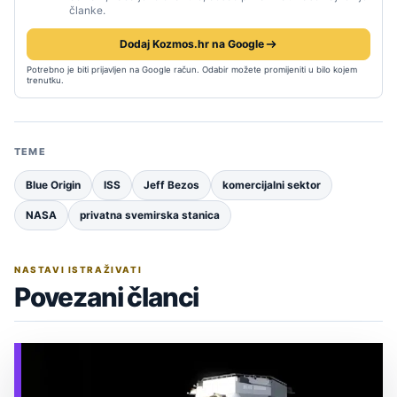
članke.
Dodaj Kozmos.hr na Google
Potrebno je biti prijavljen na Google račun. Odabir možete promijeniti u bilo kojem
trenutku.
TEME
Blue Origin
ISS
Jeff Bezos
komercijalni sektor
NASA
privatna svemirska stanica
NASTAVI ISTRAŽIVATI
Povezani članci