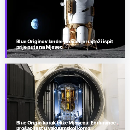
Blue Originov lander prošao je najteži ispit
prije puta na Mjesec
TEHNOLOGIJA
Blue Origin korak bliže Mjesecu: Endurance
prošao test u vakuumskoj komori