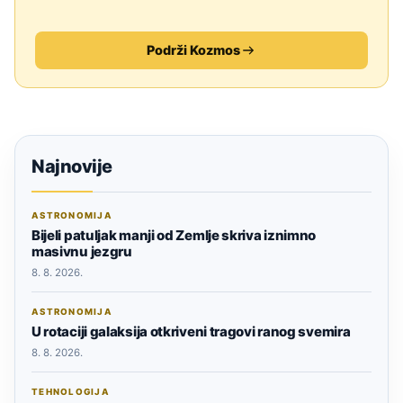
Podrži Kozmos
Najnovije
ASTRONOMIJA
Bijeli patuljak manji od Zemlje skriva iznimno
masivnu jezgru
8. 8. 2026.
ASTRONOMIJA
U rotaciji galaksija otkriveni tragovi ranog svemira
8. 8. 2026.
TEHNOLOGIJA