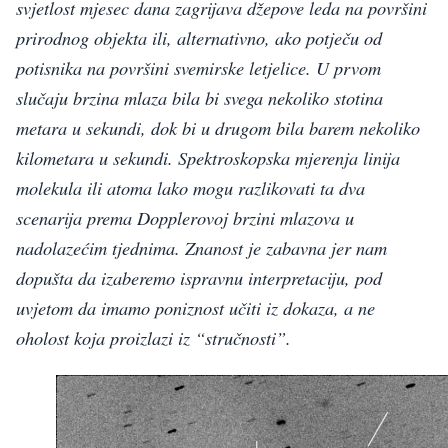
svjetlost mjesec dana zagrijava džepove leda na površini
prirodnog objekta ili, alternativno, ako potječu od
potisnika na površini svemirske letjelice. U prvom
slučaju brzina mlaza bila bi svega nekoliko stotina
metara u sekundi, dok bi u drugom bila barem nekoliko
kilometara u sekundi. Spektroskopska mjerenja linija
molekula ili atoma lako mogu razlikovati ta dva
scenarija prema Dopplerovoj brzini mlazova u
nadolazećim tjednima. Znanost je zabavna jer nam
dopušta da izaberemo ispravnu interpretaciju, pod
uvjetom da imamo poniznost učiti iz dokaza, a ne
oholost koja proizlazi iz “stručnosti”.