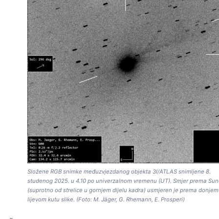
Složene RGB snimke međuzvjezdanog objekta 3I/ATLAS snimljene 8.
studenog 2025. u 4.10 po univerzalnom vremenu (UT). Smjer prema Su
(suprotno od strelice u gornjem dijelu kadra) usmjeren je prema donjem
lijevom kutu slike. (Foto: M. Jäger, G. Rhemann, E. Prosperi)