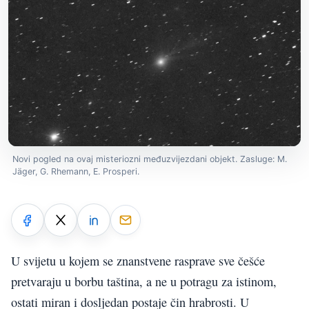
Novi pogled na ovaj misteriozni međuzvijezdani objekt. Zasluge: M.
Jäger, G. Rhemann, E. Prosperi.
U svijetu u kojem se znanstvene rasprave sve češće
pretvaraju u borbu taština, a ne u potragu za istinom,
ostati miran i dosljedan postaje čin hrabrosti. U