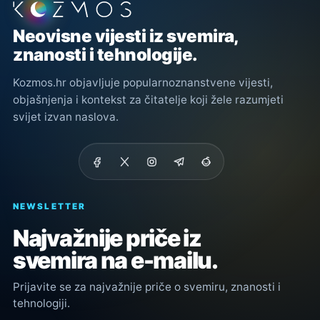
Podnožje stranice
Neovisne vijesti iz svemira,
znanosti i tehnologije.
Kozmos.hr objavljuje popularnoznanstvene vijesti,
objašnjenja i kontekst za čitatelje koji žele razumjeti
svijet izvan naslova.
NEWSLETTER
Najvažnije priče iz
svemira na e-mailu.
Prijavite se za najvažnije priče o svemiru, znanosti i
tehnologiji.