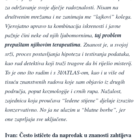
za održavanje svoje dječje radoznalosti. Nisam na
društvenim mrežama i ne zanimaju me “lajkovi” kolega.
Vjerojatno upravo ta kombinacija iskrenosti i javne
pažnje čini neke od njih ljubomornima,
taj problem
prepuštam njihovim terapeutima
. Znanost je, u svojoj
srži, proces postavljanja hipoteza i testiranja podataka,
kao rad detektiva koji traži tragove da bi riješio misterij.
To je ono što radim i s 3I/ATLAS-om, kao i u više od
tisuću znanstvenih radova koje sam objavio iz drugih
područja, poput kozmologije i crnih rupa. Nažalost,
zajednica koja proučava “ledene stijene” djeluje izrazito
konzervativno. No ja ne ulazim u “blatne borbe”, jer
one zaprljaju sve uključene.
Ivan: Često ističete da napredak u znanosti zahtijeva