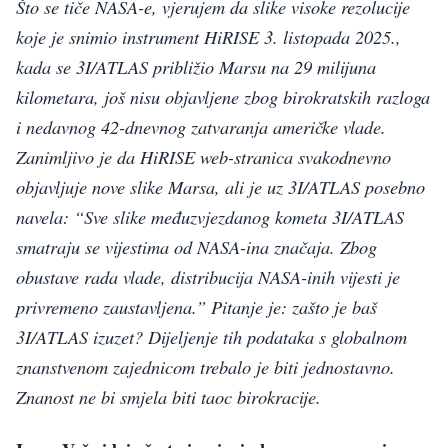
Što se tiče NASA-e, vjerujem da slike visoke rezolucije
koje je snimio instrument HiRISE 3. listopada 2025.,
kada se 3I/ATLAS približio Marsu na 29 milijuna
kilometara, još nisu objavljene zbog birokratskih razloga
i nedavnog 42-dnevnog zatvaranja američke vlade.
Zanimljivo je da HiRISE web-stranica svakodnevno
objavljuje nove slike Marsa, ali je uz 3I/ATLAS posebno
navela: “Sve slike međuzvjezdanog kometa 3I/ATLAS
smatraju se vijestima od NASA-ina značaja. Zbog
obustave rada vlade, distribucija NASA-inih vijesti je
privremeno zaustavljena.” Pitanje je: zašto je baš
3I/ATLAS izuzet? Dijeljenje tih podataka s globalnom
znanstvenom zajednicom trebalo je biti jednostavno.
Znanost ne bi smjela biti taoc birokracije.