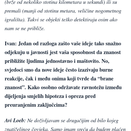
(brže od nekoliko stotina kilometara u sekundi) ili su
premali (manji od stotinu metara, veličine nogometnog
igrališta). Takvi se objekti teško detektiraju osim ako
nam se ne približe.
Ivan: Jedan od razloga zašto vaše ideje tako snažno
odjekuju u javnosti jest vaša sposobnost da znanost
približite ljudima jednostavno i maštovito. No,
svjedoci smo da nove ideje često izazivaju burne
reakcije, čak i među onima koji tvrde da “brane
znanost”. Kako osobno održavate ravnotežu između
dijeljenja smjelih hipoteza i opreza pred
preuranjenim zaključcima?
Avi Loeb:
Ne doživljavam se drugačijim od bilo kojeg
znatiželjnog čovjeka. Samo imam sreću da budem plaćen