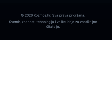
© 2026 Kozmos.hr. Sva prava pridržana.
Svemir, znanost, tehnologija i velike ideje za znatiželjne
čitatelje.