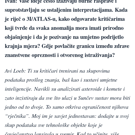
Ivan: Vaše ideje često izazivaju burne rasprave i
suprotstavljaju se ustaljenim interpretacijama. Kada
je riječ o 3I/ATLAS-u, kako odgovarate kritičarima
koji tvrde da svaka anomalija mora imati prirodno
objašnjenje i da je pozivanje na umjetno podrijetlo
krajnja mjera? Gdje povlačite granicu između zdrave
znanstvene opreznosti i otvorenog istraživanja?
Avi Loeb: Ti su kritičari trenirani na skupovima
podataka prošlog znanja, baš kao i sustavi umjetne
inteligencije. Navikli su analizirati asteroide i komete i
zato inzistiraju da sve što ulazi u Sunčev sustav mora biti
jedno od to dvoje. To samo otkriva ograničenost njihova
“rječnika”. Moj im je savjet jednostavan: dodajte u svoj
skup podataka sve tehnološke objekte koje je
čovječanstvo lansiralo u svemir. Kad to učinite, više