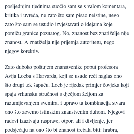
posljednjim tjednima suočio sam se s valom komentara,
kritika i uvreda, ne zato što sam pisao neistine, nego
zato što sam se usudio izvještavati o idejama koje
pomiču granice poznatog. No, znanost bez znatiželje nije
znanost. A znatiželja nije prijetnja autoritetu, nego
njegov korektiv.
Zato duboko poštujem znanstvenike poput profesora
Avija Loeba s Harvarda, koji se usude reći naglas ono
što drugi tek šapuću. Loeb je rijedak primjer čovjeka koji
spaja vrhunsku stručnost s dječjom željom za
razumijevanjem svemira, i upravo ta kombinacija stvara
ono što zovemo istinskim znanstvenim duhom. Njegovi
radovi izazivaju rasprave, otpor, ali i divljenje, jer
podsjećaju na ono što bi znanost trebala biti: hrabra,