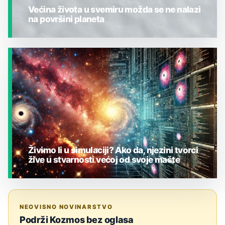
Većina života u svemiru možda se ne nalazi
na površini planeta
JESTE LI ZNALI?
Živimo li u simulaciji? Ako da, njezini tvorci
žive u stvarnosti većoj od svoje mašte
JESTE LI ZNALI?
NEOVISNO NOVINARSTVO
Podrži Kozmos bez oglasa