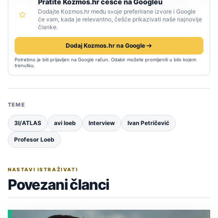
Pratite Kozmos.hr češće na Googleu
Dodajte Kozmos.hr među svoje preferirane izvore i Google
će vam, kada je relevantno, češće prikazivati naše najnovije
članke.
Dodaj Kozmos.hr na Google
Potrebno je biti prijavljen na Google račun. Odabir možete promijeniti u bilo kojem
trenutku.
TEME
3I/ATLAS
avi loeb
Interview
Ivan Petričević
Profesor Loeb
NASTAVI ISTRAŽIVATI
Povezani članci