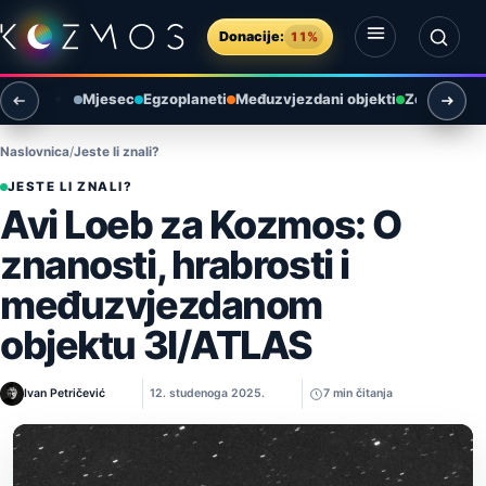
Preskoči na sadržaj
Donacije:
11%
Otvori izbornik
Otvori pretragu
Mjesec
Egzoplaneti
Međuzvjezdani objekti
Zemlja i ok
Naslovnica
Jeste li znali?
JESTE LI ZNALI?
Avi Loeb za Kozmos: O
znanosti, hrabrosti i
međuzvjezdanom
objektu 3I/ATLAS
Ivan Petričević
12. studenoga 2025.
7 min čitanja