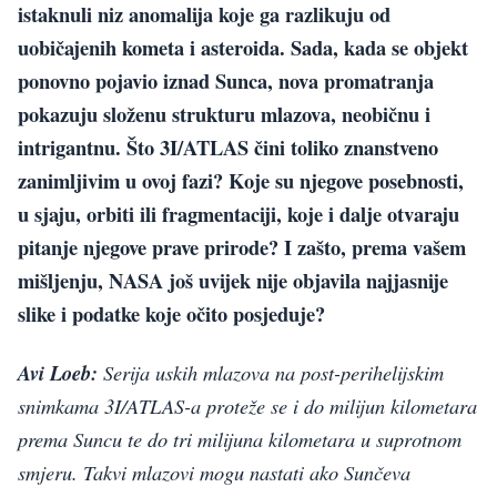
istaknuli niz anomalija koje ga razlikuju od
uobičajenih kometa i asteroida. Sada, kada se objekt
ponovno pojavio iznad Sunca, nova promatranja
pokazuju složenu strukturu mlazova, neobičnu i
intrigantnu. Što 3I/ATLAS čini toliko znanstveno
zanimljivim u ovoj fazi? Koje su njegove posebnosti,
u sjaju, orbiti ili fragmentaciji, koje i dalje otvaraju
pitanje njegove prave prirode? I zašto, prema vašem
mišljenju, NASA još uvijek nije objavila najjasnije
slike i podatke koje očito posjeduje?
Avi Loeb:
Serija uskih mlazova na post-perihelijskim
snimkama 3I/ATLAS-a proteže se i do milijun kilometara
prema Suncu te do tri milijuna kilometara u suprotnom
smjeru. Takvi mlazovi mogu nastati ako Sunčeva