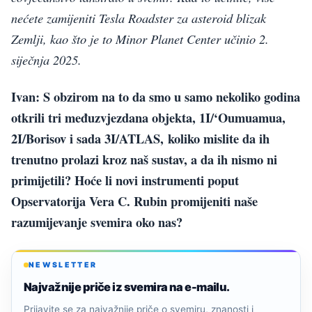
nećete zamijeniti Tesla Roadster za asteroid blizak
Zemlji, kao što je to Minor Planet Center učinio 2.
siječnja 2025.
Ivan: S obzirom na to da smo u samo nekoliko godina
otkrili tri međuzvjezdana objekta, 1I/‘Oumuamua,
2I/Borisov i sada 3I/ATLAS, koliko mislite da ih
trenutno prolazi kroz naš sustav, a da ih nismo ni
primijetili? Hoće li novi instrumenti poput
Opservatorija Vera C. Rubin promijeniti naše
razumijevanje svemira oko nas?
NEWSLETTER
Najvažnije priče iz svemira na e-mailu.
Prijavite se za najvažnije priče o svemiru, znanosti i