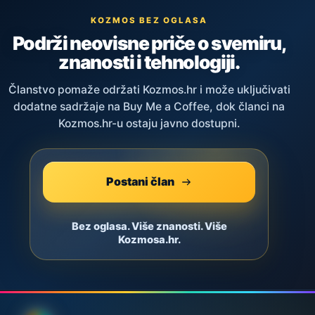
KOZMOS BEZ OGLASA
Podrži neovisne priče o svemiru,
znanosti i tehnologiji.
Članstvo pomaže održati Kozmos.hr i može uključivati
dodatne sadržaje na Buy Me a Coffee, dok članci na
Kozmos.hr-u ostaju javno dostupni.
Postani član
Bez oglasa. Više znanosti. Više
Kozmosa.hr.