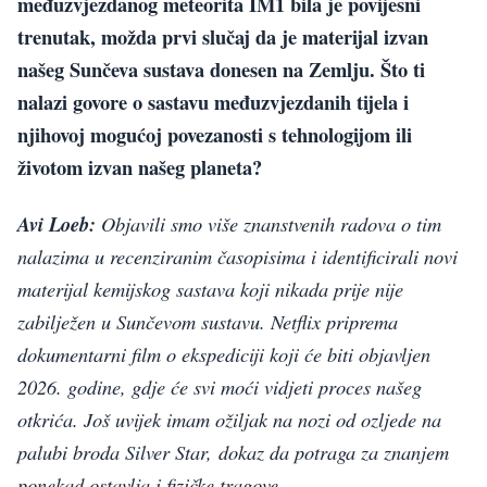
međuzvjezdanog meteorita IM1 bila je povijesni
trenutak, možda prvi slučaj da je materijal izvan
našeg Sunčeva sustava donesen na Zemlju. Što ti
nalazi govore o sastavu međuzvjezdanih tijela i
njihovoj mogućoj povezanosti s tehnologijom ili
životom izvan našeg planeta?
Avi Loeb:
Objavili smo više znanstvenih radova o tim
nalazima u recenziranim časopisima i identificirali novi
materijal kemijskog sastava koji nikada prije nije
zabilježen u Sunčevom sustavu. Netflix priprema
dokumentarni film o ekspediciji koji će biti objavljen
2026. godine, gdje će svi moći vidjeti proces našeg
otkrića. Još uvijek imam ožiljak na nozi od ozljede na
palubi broda Silver Star, dokaz da potraga za znanjem
ponekad ostavlja i fizičke tragove.