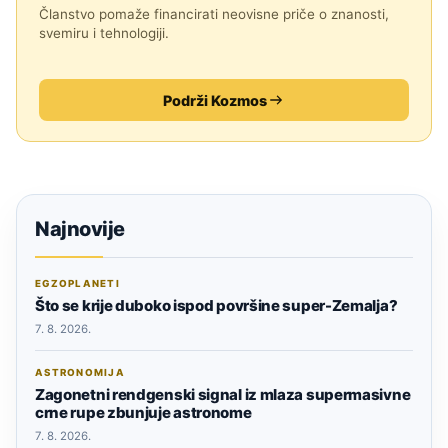
Članstvo pomaže financirati neovisne priče o znanosti,
svemiru i tehnologiji.
Podrži Kozmos
Najnovije
EGZOPLANETI
Što se krije duboko ispod površine super-Zemalja?
7. 8. 2026.
ASTRONOMIJA
Zagonetni rendgenski signal iz mlaza supermasivne
crne rupe zbunjuje astronome
7. 8. 2026.